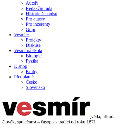
Autoři
Redakční rada
Historie časopisu
Pro autory
Pro inzerenty
Gdpr
Vesmír+
Projekty
Diskuse
Vesmírná škola
Biologie
Fyzika
E-shop
Knihy
Předplatné
Česko
Slovensko
věda, příroda,
člověk, společnost – časopis s tradicí od roku 1871