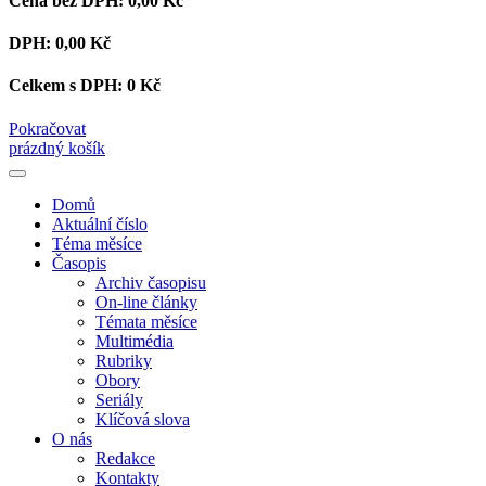
Cena bez DPH:
0,00 Kč
DPH:
0,00 Kč
Celkem s DPH:
0 Kč
Pokračovat
prázdný košík
Domů
Aktuální číslo
Téma měsíce
Časopis
Archiv časopisu
On-line články
Témata měsíce
Multimédia
Rubriky
Obory
Seriály
Klíčová slova
O nás
Redakce
Kontakty