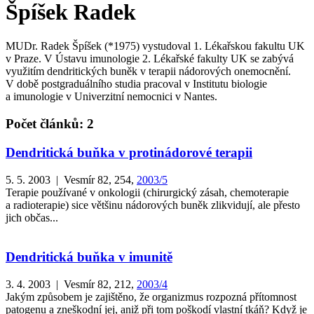
Špíšek Radek
MUDr. Radek Špíšek (*1975) vystudoval 1. Lékařskou fakultu UK
v Praze. V Ústavu imunologie 2. Lékařské fakulty UK se zabývá
využitím dendritických buněk v terapii nádorových onemocnění.
V době postgraduálního studia pracoval v Institutu biologie
a imunologie v Univerzitní nemocnici v Nantes.
Počet článků: 2
Dendritická buňka v protinádorové terapii
5. 5. 2003 | Vesmír 82, 254,
2003/5
Terapie používané v onkologii (chirurgický zásah, chemoterapie
a radioterapie) sice většinu nádorových buněk zlikvidují, ale přesto
jich občas...
Dendritická buňka v imunitě
3. 4. 2003 | Vesmír 82, 212,
2003/4
Jakým způsobem je zajištěno, že organizmus rozpozná přítomnost
patogenu a zneškodní jej, aniž při tom poškodí vlastní tkáň? Když je