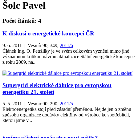
Šolc Pavel
Počet článků: 4
K diskusi o energetické koncepci ČR
9. 6. 2011 | Vesmír 90, 349,
2011/6
Článek Ing. O. Petržilky je ve svém celkovém vyznění mimo jiné
významnou kritikou návrhu aktualizace Státní energetické koncepce
z roku 2009, na...
Supergrid elektrické dálnice pro evropskou
energetiku 21. století
5. 5. 2011 | Vesmír 90, 290,
2011/5
Elektroenergetika stojí před zásadní přeměnou. Nejde jen o změnu
způsobu organizace dodávky elektřiny od výrobce ke spotřebiteli,
kterou jsme v...
Smíme všichni naráz zhasnout světlo?