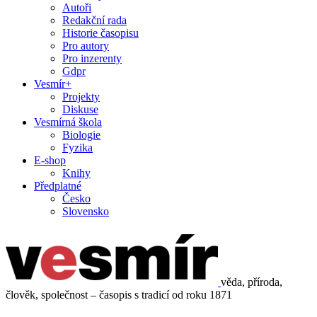
Autoři
Redakční rada
Historie časopisu
Pro autory
Pro inzerenty
Gdpr
Vesmír+
Projekty
Diskuse
Vesmírná škola
Biologie
Fyzika
E-shop
Knihy
Předplatné
Česko
Slovensko
věda, příroda,
člověk, společnost – časopis s tradicí od roku 1871