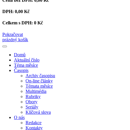
Cena bez DPH:
0,00 Kč
DPH:
0,00 Kč
Celkem s DPH:
0 Kč
Pokračovat
prázdný košík
Domů
Aktuální číslo
Téma měsíce
Časopis
Archiv časopisu
On-line články
Témata měsíce
Multimédia
Rubriky
Obory
Seriály
Klíčová slova
O nás
Redakce
Kontakty