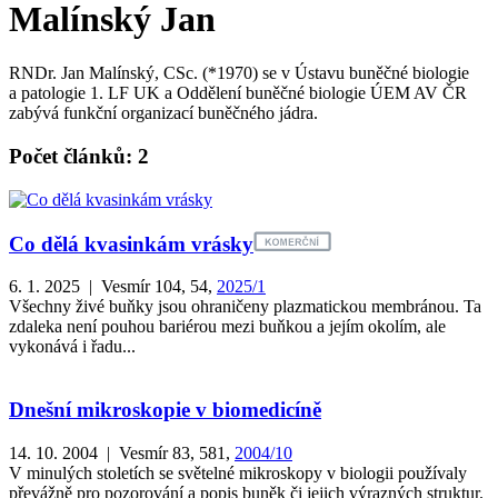
Malínský Jan
RNDr. Jan Malínský, CSc. (*1970) se v Ústavu buněčné biologie
a patologie 1. LF UK a Oddělení buněčné biologie ÚEM AV ČR
zabývá funkční organizací buněčného jádra.
Počet článků: 2
Co dělá kvasinkám vrásky
6. 1. 2025 | Vesmír 104, 54,
2025/1
Všechny živé buňky jsou ohraničeny plazmatickou membránou. Ta
zdaleka není pouhou bariérou mezi buňkou a jejím okolím, ale
vykonává i řadu...
Dnešní mikroskopie v biomedicíně
14. 10. 2004 | Vesmír 83, 581,
2004/10
V minulých stoletích se světelné mikroskopy v biologii používaly
převážně pro pozorování a popis buněk či jejich výrazných struktur.