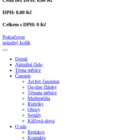
Cena bez DPH:
0,00 Kč
DPH:
0,00 Kč
Celkem s DPH:
0 Kč
Pokračovat
prázdný košík
Domů
Aktuální číslo
Téma měsíce
Časopis
Archiv časopisu
On-line články
Témata měsíce
Multimédia
Rubriky
Obory
Seriály
Klíčová slova
O nás
Redakce
Kontakty