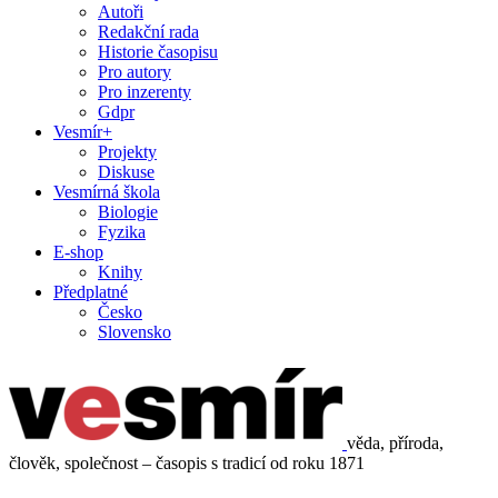
Autoři
Redakční rada
Historie časopisu
Pro autory
Pro inzerenty
Gdpr
Vesmír+
Projekty
Diskuse
Vesmírná škola
Biologie
Fyzika
E-shop
Knihy
Předplatné
Česko
Slovensko
věda, příroda,
člověk, společnost – časopis s tradicí od roku 1871