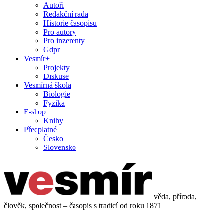
Autoři
Redakční rada
Historie časopisu
Pro autory
Pro inzerenty
Gdpr
Vesmír+
Projekty
Diskuse
Vesmírná škola
Biologie
Fyzika
E-shop
Knihy
Předplatné
Česko
Slovensko
věda, příroda,
člověk, společnost – časopis s tradicí od roku 1871