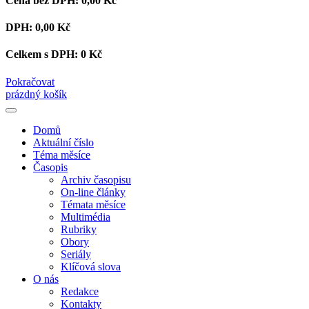
Cena bez DPH:
0,00 Kč
DPH:
0,00 Kč
Celkem s DPH:
0 Kč
Pokračovat
prázdný košík
Domů
Aktuální číslo
Téma měsíce
Časopis
Archiv časopisu
On-line články
Témata měsíce
Multimédia
Rubriky
Obory
Seriály
Klíčová slova
O nás
Redakce
Kontakty