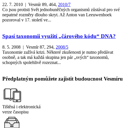
22. 7. 2010 | Vesmír 89, 464,
2010/7
Co jsou protisti Svět jednobuněčných organismů zůstával pro své
nepatrné rozměry dlouho skryt. Až Anton van Leeuwenhoek
pozoroval v 17. století ve...
Spasí taxonomii využití „čárového kódu“ DNA?
8. 5. 2008 | Vesmír 87, 294,
2008/5
Taxonomie zažívá krizi. Některé zkušenosti je nutno předávat
osobně, a tak má každá skupina jen pár „svých“ taxonomů,
schopných spolehlivě rozeznat...
Předplatným pomůžete zajistit budoucnost Vesmíru
Tištěná i elektronická
verze časopisu