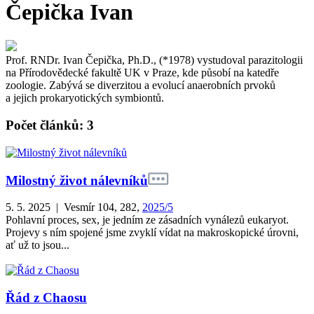
Čepička Ivan
Prof. RNDr. Ivan Čepička, Ph.D., (*1978) vystudoval parazitologii
na Přírodovědecké fakultě UK v Praze, kde působí na katedře
zoologie. Zabývá se diverzitou a evolucí anaerobních prvoků
a jejich prokaryotických symbiontů.
Počet článků: 3
Milostný život nálevníků
5. 5. 2025 | Vesmír 104, 282,
2025/5
Pohlavní proces, sex, je jedním ze zásadních vynálezů eukaryot.
Projevy s ním spojené jsme zvyklí vídat na makroskopické úrovni,
ať už to jsou...
Řád z Chaosu