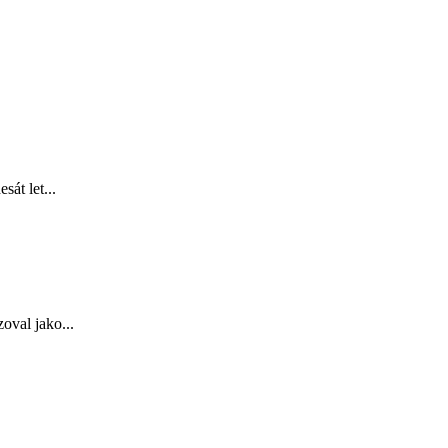
át let...
oval jako...