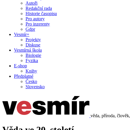
Autoři
Redakční rada
Historie časopisu
Pro autory
Pro inzerenty
Gdpr
Vesmír+
Projekty
Diskuse
Vesmírná škola
Biologie
Fyzika
E-shop
Knihy
Předplatné
Česko
Slovensko
věda, příroda, člověk
Věda ve 20. století