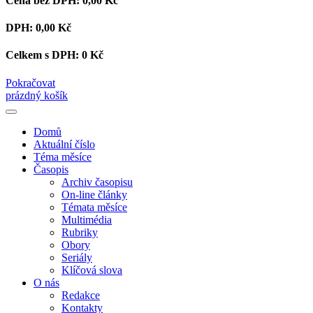
Cena bez DPH:
0,00 Kč
DPH:
0,00 Kč
Celkem s DPH:
0 Kč
Pokračovat
prázdný košík
Domů
Aktuální číslo
Téma měsíce
Časopis
Archiv časopisu
On-line články
Témata měsíce
Multimédia
Rubriky
Obory
Seriály
Klíčová slova
O nás
Redakce
Kontakty