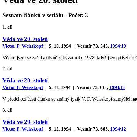
Seznam článků v seriálu -
Počet
: 3
1. díl
Věda ve 20. století
Victor F. Weisskopf
| 5. 10. 1994 | Vesmír 73, 545,
1994/10
Vědou jsem se začal aktivně zabývat roku 1928, když jsem přišel do 
2. díl
Věda ve 20. století
Victor F. Weisskopf
| 5. 11. 1994 | Vesmír 73, 611,
1994/11
V předchozí části článku se známý fyzik V. F. Weisskopf zamýšlel nad
3. díl
Věda ve 20. století
Victor F. Weisskopf
| 5. 12. 1994 | Vesmír 73, 665,
1994/12