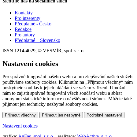
Sledujte nás na sociálních sítích
Kontakty
Pro inzerenty
Předplatné - Česko
Redakce
Pro autory
Předplatné – Slovensko
ISSN 1214-4029, © VESMÍR, spol. s r. o.
Nastavení cookies
Pro správné fungování našeho webu a pro zlepšování našich služeb
používáme soubory cookies. Kliknutím na „Přijmout všechny“ nám
poskytnete souhlas k jejich ukládání ve vašem zařízení. Umožní
nám to zajistit správné fungování všech součástí webu a sbírat
anonymní statistické informace o návštěvnosti stránek. Můžete také
přijmout jen technicky nezbytné soubory cookies.
Přijmout všechny
Přijmout jen nezbytné
Podrobné nastavení
Nastavení cookies
grafika:
AnFas, spol. s r. o.
, realizace:
WebActive, s. r. o.
,