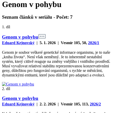
Genom v pohybu
Seznam článků v seriálu -
Počet
: 7
1. díl
Genom v pohybu
Eduard Kejnovský
| 5. 1. 2026 | Vesmír 105, 50,
2026/1
Genom je soubor veškeré genetické informace organismu, je to naše
„kniha života“. Není však neměnný. Je to inherentně nestabilní
systém, který citlivě reaguje na změny vnějšího i vnitřního prostředí.
Musí vyvažovat relativní stabilitu reprezentovanou konzervativními
geny, důležitou pro fungování organismů, s rychle se měnícími,
dynamickými entitami, které jsou důležité pro adaptaci a evoluci.
2. díl
Genom v pohybu
Eduard Kejnovský
| 2. 2. 2026 | Vesmír 105, 113,
2026/2