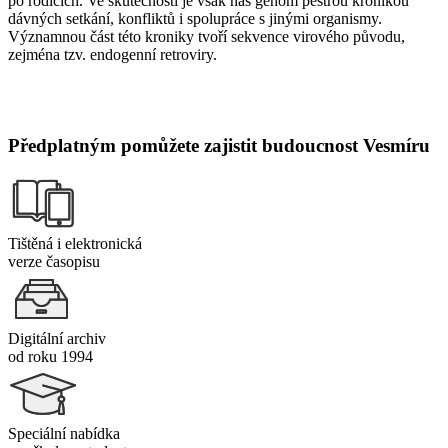
po rodičích. Ve skutečnosti je však náš genom pestrou kronikou
dávných setkání, konfliktů i spolupráce s jinými organismy.
Významnou část této kroniky tvoří sekvence virového původu,
zejména tzv. endogenní retroviry.
Předplatným pomůžete zajistit budoucnost Vesmíru
Tištěná i elektronická
verze časopisu
Digitální archiv
od roku 1994
Speciální nabídka