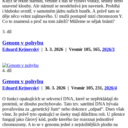
Když se řekne stárnutí, většině z nás se vybaví vrásky, šediny nebo
unavené klouby. Ale stárnutí se neodehrává jen navenek. Probíhá
i hluboko uvnitř, v samotném jádru našich buněk. A právě tam se
děje něco velmi zajímavého. U mužů postupně mizí chromozom Y.
Co to znamená a proč na tom záleží? Můžeme se nějak bránit?
3. díl
Genom v pohybu
Eduard Kejnovský
| 3. 3. 2026 | Vesmír 105, 165,
2026/3
4. díl
Genom v pohybu
Eduard Kejnovský
| 30. 3. 2026 | Vesmír 105, 231,
2026/4
O funkci opakujících se sekvencí DNA, které se nepřekládají do
proteinů, se dlouho pochybovalo. Tato tzv. satelitní DNA bývala
považována za „genetický šum“ nebo dokonce „odpad“. Dnes však
víme, že právě tyto opakující se úseky mají důležitou roli. U pšenice
fungují jako čárový kód, podle kterého lze rozeznat jednotlivé
chromozomy. A to se v genomu jedné z nejsložitějších plodin na