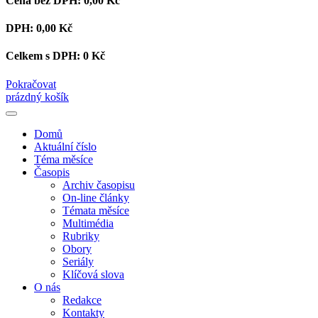
Cena bez DPH:
0,00 Kč
DPH:
0,00 Kč
Celkem s DPH:
0 Kč
Pokračovat
prázdný košík
Domů
Aktuální číslo
Téma měsíce
Časopis
Archiv časopisu
On-line články
Témata měsíce
Multimédia
Rubriky
Obory
Seriály
Klíčová slova
O nás
Redakce
Kontakty