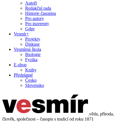
Autoři
Redakční rada
Historie časopisu
Pro autory
Pro inzerenty
Gdpr
Vesmír+
Projekty
Diskuse
Vesmírná škola
Biologie
Fyzika
E-shop
Knihy
Předplatné
Česko
Slovensko
věda, příroda,
člověk, společnost – časopis s tradicí od roku 1871