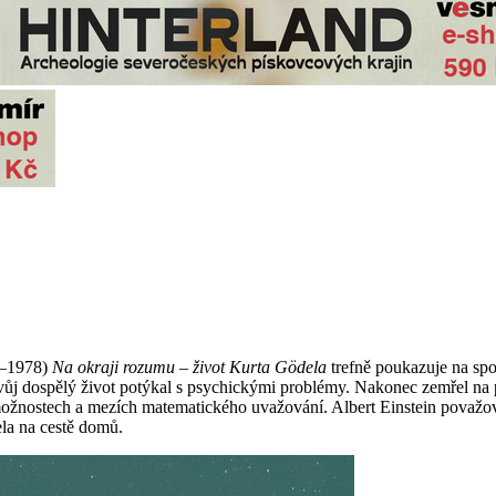
6–1978)
Na okraji rozumu – život Kurta Gödela
trefně poukazuje na spo
ý svůj dospělý život potýkal s psychickými problémy. Nakonec zemřel n
ožnostech a mezích matematického uvažování. Albert Einstein považoval
la na cestě domů.