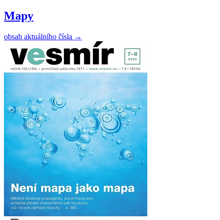
Mapy
obsah aktuálního čísla
→