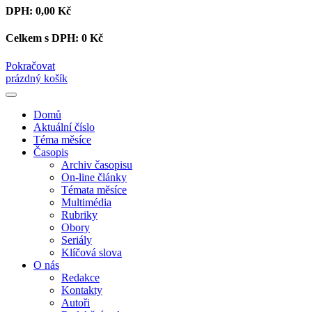
DPH:
0,00 Kč
Celkem s DPH:
0 Kč
Pokračovat
prázdný košík
Domů
Aktuální číslo
Téma měsíce
Časopis
Archiv časopisu
On-line články
Témata měsíce
Multimédia
Rubriky
Obory
Seriály
Klíčová slova
O nás
Redakce
Kontakty
Autoři