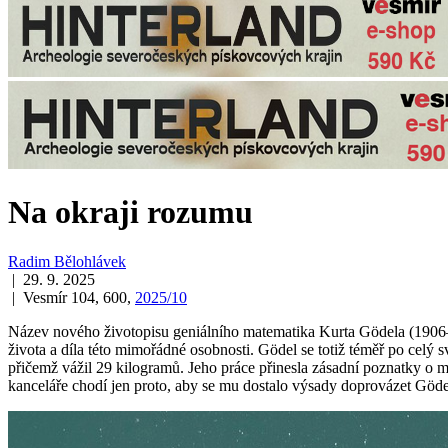
Na okraji rozumu
Radim Bělohlávek
| 29. 9. 2025
| Vesmír 104, 600,
2025/10
Název nového životopisu geniálního matematika Kurta Gödela (190
života a díla této mimořádné osobnosti. Gödel se totiž téměř po cel
přičemž vážil 29 kilogramů. Jeho práce přinesla zásadní poznatky o m
kanceláře chodí jen proto, aby se mu dostalo výsady doprovázet Göde