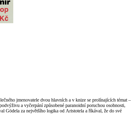
lečného jmenovatele dvou hlavních a v knize se prolínajících témat –
a podvýživu a vyčerpání způsobené paranoidní poruchou osobnosti,
 Gödela za největšího logika od Aristotela a říkával, že do své