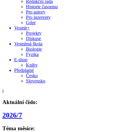
Redakční rada
Historie časopisu
Pro autory
Pro inzerenty
Gdpr
Vesmír+
Projekty
Diskuse
Vesmírná škola
Biologie
Fyzika
E-shop
Knihy
Předplatné
Česko
Slovensko
i
Aktuální číslo:
2026/7
Téma měsíce: