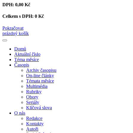
DPH:
0,00 Kč
Celkem s DPH:
0 Kč
Pokračovat
prázdný košík
Domů
Aktuální číslo
Téma měsíce
Časopis
Archiv časopisu
On-line články
Témata měsíce
Multimédia
Rubriky
Obory
Seriály
Klíčová slova
O nás
Redakce
Kontakty
Autoři