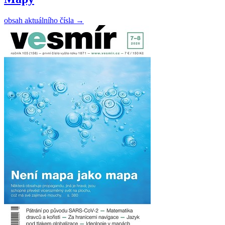
obsah aktuálního čísla
→