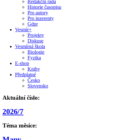
Redakční rada
Historie časopisu
Pro autory
Pro inzerenty
Gdpr
Vesmír+
Projekty
Diskuse
Vesmírná škola
Biologie
Fyzika
E-shop
Knihy
Předplatné
Česko
Slovensko
Aktuální číslo:
2026/7
Téma měsíce:
Mapy