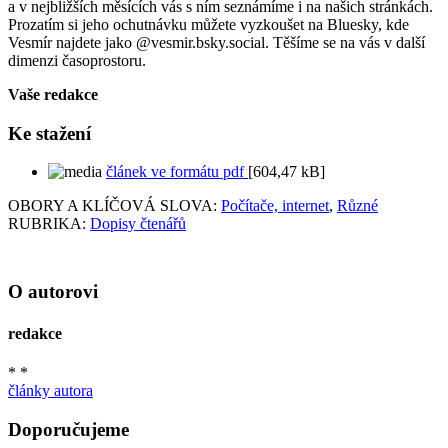
a v nejbližších měsících vás s ním seznámíme i na našich stránkách.
Prozatím si jeho ochutnávku můžete vyzkoušet na Bluesky, kde
Vesmír najdete jako @vesmir.bsky.social. Těšíme se na vás v další
dimenzi časoprostoru.
Vaše redakce
Ke stažení
článek ve formátu pdf
[604,47 kB]
OBORY A KLÍČOVÁ SLOVA:
Počítače, internet
,
Různé
RUBRIKA:
Dopisy čtenářů
O autorovi
redakce
* *
články autora
Doporučujeme