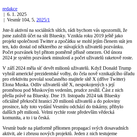
redakce
| 6. 1. 2025
| Vesmír 104, 5,
2025/1
Jste-li aktivní na sociálních sítích, rádi bychom vás upozornili, že
jsme založili účet na síti Bluesky. Vznikla roku 2019 ještě jako
projekt společnosti Twitter a zpočátku se mohl jejím členem stát jen
ten, kdo dostal od některého ze stávajících uživatelů pozvánku.
Počet pozvánek byl přitom poměrně přísně omezen. Od února
2024 je systém pozvánek minulostí a počet uživatelů raketově roste.
V září 2024 měla síť devět milionů uživatelů. Když Donald Trump
vyhrál americké prezidentské volby, do čela nově vznikajícího úřadu
pro efektivitu povolal současného majitele sítě X (dříve Twitter)
Elona Muska. Odliv uživatelů sítě X, nespokojených s její
proměnou pod Muskovým vedením, prudce zesílil. Část z nich
přešla právě na Bluesky. Dne 19. listopadu 2024 tak Bluesky
oficiálně překročil hranici 20 milionů uživatelů a do poloviny
prosince, kdy toto vydání Vesmíru odchází do tiskárny, přibylo
dalších pět milionů. Velmi rychle roste především vědecká
komunita, a to i ta česká.
Vesmír bude na platformě přítomen propagací svých dosavadních
aktivit, ale i zbrusu nových projektů. Jeden z nich testujeme