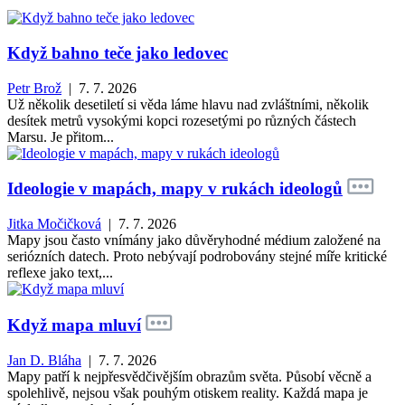
Když bahno teče jako ledovec
Petr Brož
| 7. 7. 2026
Už několik desetiletí si věda láme hlavu nad zvláštními, několik
desítek metrů vysokými kopci rozesetými po různých částech
Marsu. Je přitom...
Ideologie v mapách, mapy v rukách ideologů
Jitka Močičková
| 7. 7. 2026
Mapy jsou často vnímány jako důvěryhodné médium založené na
seriózních datech. Proto nebývají podrobovány stejné míře kritické
reflexe jako text,...
Když mapa mluví
Jan D. Bláha
| 7. 7. 2026
Mapy patří k nejpřesvědčivějším obrazům světa. Působí věcně a
spolehlivě, nejsou však pouhým otiskem reality. Každá mapa je