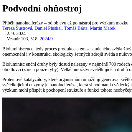
Podvodní ohňostroj
Příběh nanoluciferázy – od objevu až po nástroj pro výzkum mozku
Tereza Šustrová
,
Daniel Pluskal
,
Tomáš Bárta
,
Martin Marek
| 2. 9. 2024
| Vesmír 103, 518,
2024/9
Bioluminiscence, tedy proces produkce a emise studeného světla živ
onemocnění i v konstrukci ekologicky šetrných zdrojů světla s nulovo
Bioluminisc enční druhy byly dosud nalezeny v nejméně 700 rodech org
obratlovci (z nich pouze ryby). Velké množství světélkujících druhů 
Proteinové katalyzátory, které organismům umožňují generovat světlo
světélkujícími enzymy je nanoluciferáza, která si podmanila vědecký s
výzkum mohl přispět k pochopení struktuře a funkci tohoto neobyčej