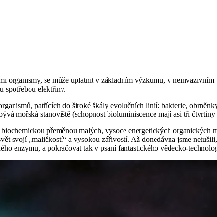
ými organismy, se může uplatnit v základním výzkumu, v neinvazivním 
u spotřebou elektřiny.
anismů, patřících do široké škály evolučních linií: bakterie, obrněnky
obývá mořská stanoviště (schopnost bioluminiscence mají asi tři čtvrti
 biochemickou přeměnou malých, vysoce energetických organických molek
vět svojí „maličkostí“ a vysokou zářivostí. Až donedávna jsme netušili,
ného enzymu, a pokračovat tak v psaní fantastického vědecko-technolo