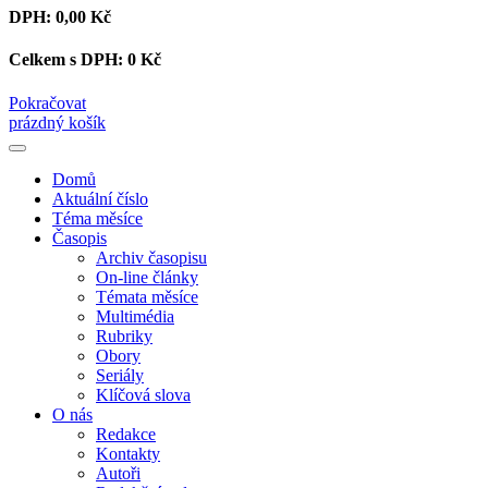
DPH:
0,00 Kč
Celkem s DPH:
0 Kč
Pokračovat
prázdný košík
Domů
Aktuální číslo
Téma měsíce
Časopis
Archiv časopisu
On-line články
Témata měsíce
Multimédia
Rubriky
Obory
Seriály
Klíčová slova
O nás
Redakce
Kontakty
Autoři