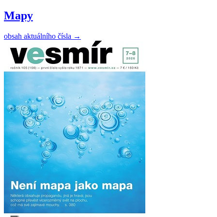
Mapy
obsah aktuálního čísla
→