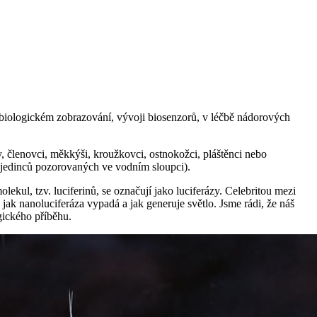
biologickém zobrazování, vývoji biosenzorů, v léčbě nádorových
, členovci, měkkýši, kroužkovci, ostnokožci, pláštěnci nebo
ny jedinců pozorovaných ve vodním sloupci).
ul, tzv. luciferinů, se označují jako luciferázy. Celebritou mezi
 jak nanoluciferáza vypadá a jak generuje světlo. Jsme rádi, že náš
gického příběhu.