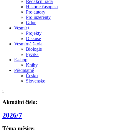
Redakční rada
Historie časopisu
Pro autory
Pro inzerenty
Gdpr
Vesmír+
Projekty
Diskuse
Vesmírná škola
Biologie
Fyzika
E-shop
Knihy
Předplatné
Česko
Slovensko
i
Aktuální číslo:
2026/7
Téma měsíce: