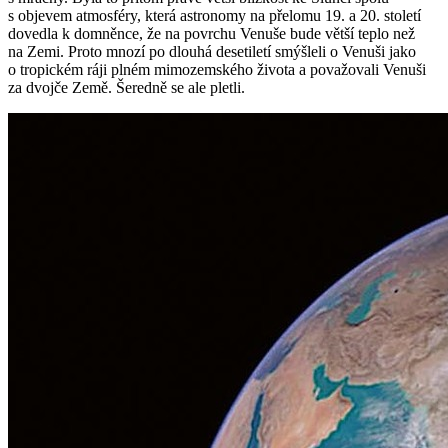
s objevem atmosféry, která astronomy na přelomu 19. a 20. století
dovedla k domněnce, že na povrchu Venuše bude větší teplo než
na Zemi. Proto mnozí po dlouhá desetiletí smýšleli o Venuši jako
o tropickém ráji plném mimozemského života a považovali Venuši
za dvojče Země. Šeredně se ale pletli.