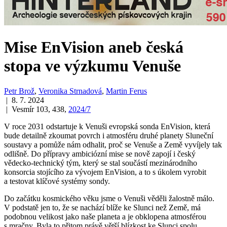
Mise EnVision aneb česká
stopa ve výzkumu Venuše
Petr Brož
,
Veronika Strnadová
,
Martin Ferus
| 8. 7. 2024
| Vesmír 103, 438,
2024/7
V roce 2031 odstartuje k Venuši evropská sonda EnVision, která
bude detailně zkoumat povrch i atmosféru druhé planety Sluneční
soustavy a pomůže nám odhalit, proč se Venuše a Země vyvíjely tak
odlišně. Do přípravy ambiciózní mise se nově zapojí i český
vědecko-technický tým, který se stal součástí mezinárodního
konsorcia stojícího za vývojem EnVision, a to s úkolem vyrobit
a testovat klíčové systémy sondy.
Do začátku kosmického věku jsme o Venuši věděli žalostně málo.
V podstatě jen to, že se nachází blíže ke Slunci než Země, má
podobnou velikost jako naše planeta a je obklopena atmosférou
s mračny. Byla to přitom právě větší blízkost ke Slunci spolu