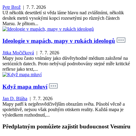
Petr Brož
| 7. 7. 2026
Už několik desetiletí si věda láme hlavu nad zvláštními, několik
desítek metrů vysokými kopci rozesetými po různých částech
Marsu. Je přitom...
Ideologie v mapách, mapy v rukách ideologů
Jitka Močičková
| 7. 7. 2026
Mapy jsou často vnímány jako důvěryhodné médium založené na
seriózních datech. Proto nebývají podrobovány stejné míře kritické
reflexe jako text,...
Když mapa mluví
Jan D. Bláha
| 7. 7. 2026
Mapy patří k nejpřesvědčivějším obrazům světa. Působí věcně a
spolehlivě, nejsou však pouhým otiskem reality. Každá mapa je
výsledkem rozhodnutí,...
Předplatným pomůžete zajistit budoucnost Vesmíru