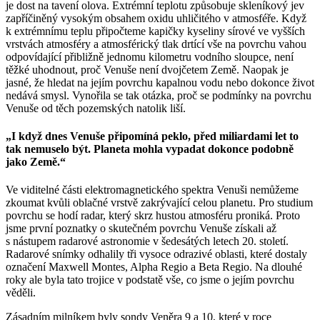
je dost na tavení olova. Extrémní teplotu způsobuje skleníkový jev
zapříčiněný vysokým obsahem oxidu uhličitého v atmosféře. Když
k extrémnímu teplu připočteme kapičky kyseliny sírové ve vyšších
vrstvách atmosféry a atmosférický tlak drtící vše na povrchu vahou
odpovídající přibližně jednomu kilometru vodního sloupce, není
těžké uhodnout, proč Venuše není dvojčetem Země. Naopak je
jasné, že hledat na jejím povrchu kapalnou vodu nebo dokonce život
nedává smysl. Vynořila se tak otázka, proč se podmínky na povrchu
Venuše od těch pozemských natolik liší.
„I když dnes Venuše připomíná peklo, před miliardami let to
tak nemuselo být. Planeta mohla vypadat dokonce podobně
jako Země.“
Ve viditelné části elektromagnetického spektra Venuši nemůžeme
zkoumat kvůli oblačné vrstvě zakrývající celou planetu. Pro studium
povrchu se hodí radar, který skrz hustou atmosféru proniká. Proto
jsme první poznatky o skutečném povrchu Venuše získali až
s nástupem radarové astronomie v šedesátých letech 20. století.
Radarové snímky odhalily tři vysoce odrazivé oblasti, které dostaly
označení Maxwell Montes, Alpha Regio a Beta Regio. Na dlouhé
roky ale byla tato trojice v podstatě vše, co jsme o jejím povrchu
věděli.
Zásadním milníkem byly sondy Veněra 9 a 10, které v roce