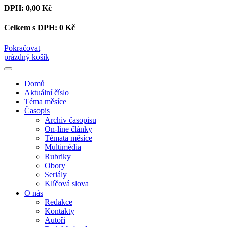
DPH:
0,00 Kč
Celkem s DPH:
0 Kč
Pokračovat
prázdný košík
Domů
Aktuální číslo
Téma měsíce
Časopis
Archiv časopisu
On-line články
Témata měsíce
Multimédia
Rubriky
Obory
Seriály
Klíčová slova
O nás
Redakce
Kontakty
Autoři