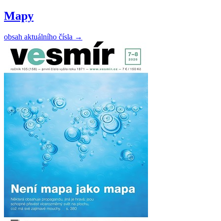
Mapy
obsah aktuálního čísla
→