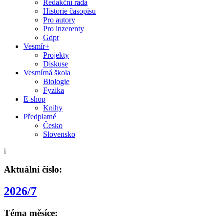
Redakční rada
Historie časopisu
Pro autory
Pro inzerenty
Gdpr
Vesmír+
Projekty
Diskuse
Vesmírná škola
Biologie
Fyzika
E-shop
Knihy
Předplatné
Česko
Slovensko
i
Aktuální číslo:
2026/7
Téma měsíce: