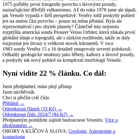
1975 pořídily první fotografie povrchu s lávovými proudy,
naznačujícími dřívější vulkanismus. Až do roku 1978 jsme ale tápali,
jak Venuše vypadá v širší perspektivě. Veněry totiž poskytly pohled
jen na malou část povrchu – pouze na místa přistání. Byla ale
reprezentativní i pro zbytek planety? Částečně tuto nejistotu
rozptýlila americká sonda Pioneer Venus Orbiter, která získala první
globální údaje o topografii, ale s nízkým rozlišením, takže se daly
rozpoznat jen útvary o velikosti stovek kilometrů. V roce
1983 sondy Veněra 15 a 16 detailně zmapovaly severní polokouli.
Odhalily geologické struktury jako hřbety, kaňony a lávové proudy,
a poskytly tak nový pohled na komplexní morfologii Venuše.
Nyní vidíte 22 % článku. Co dál:
Jsem předplatitel, mám plný přístup
Jsem návštěvník
Chci si přečíst celé číslo
Přihlásit
→
Odemknout článek (33 Kč)
→
Odemknout číslo 2024/7 (84 Kč)
→
Předplatným pomůžete zajistit budoucnost Vesmíru.
Více o
předplatném
→
OBORY A KLÍČOVÁ SLOVA:
Geologie
,
Astronomie a
kosmologie