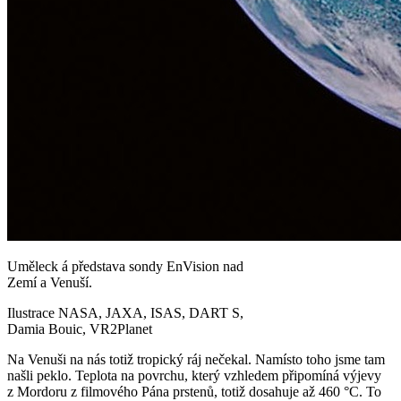
Uměleck á představa sondy EnVision nad
Zemí a Venuší.
Ilustrace NASA, JAXA, ISAS, DART S,
Damia Bouic, VR2Planet
Na Venuši na nás totiž tropický ráj nečekal. Namísto toho jsme tam
našli peklo. Teplota na povrchu, který vzhledem připomíná výjevy
z Mordoru z filmového Pána prstenů, totiž dosahuje až 460 °C. To