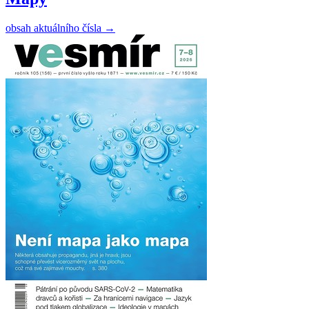
obsah aktuálního čísla
→