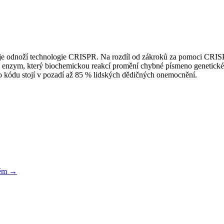
á je odnoží technologie CRISPR. Na rozdíl od zákroků za pomoci CRISPR
lní enzym, který biochemickou reakcí promění chybné písmeno genetic
 kódu stojí v pozadí až 85 % lidských dědičných onemocnění.
ném
→