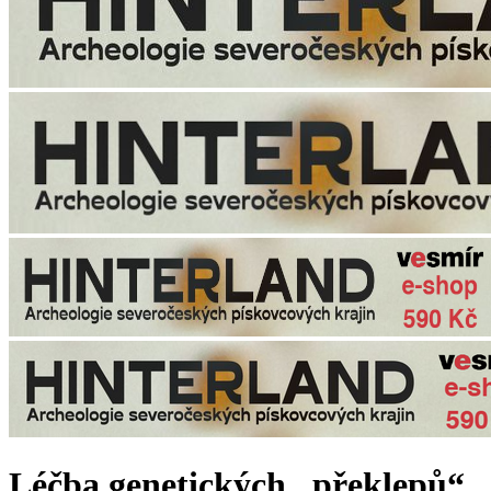
Léčba genetických „překlepů“