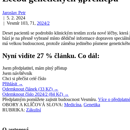
Jaroslav Petr
| 5. 2. 2024
| Vesmír 103, 71,
2024/2
Deset pacientů se podrobilo klinickým testům zcela nové léčby, kter
bází je na přesně vybrané místo dědičné informace dopraven speciá
má velkou budoucnost, protože záměna jediného písmene genetického
Nyní vidíte 27 % článku. Co dál:
Jsem předplatitel, mám plný přístup
Jsem návštěvník
Chci si přečíst celé číslo
Přihlásit
→
Odemknout článek (33 Kč)
→
Odemknout číslo 2024/2 (84 Kč)
→
Předplatným pomůžete zajistit budoucnost Vesmíru.
Více o předplat
OBORY A KLÍČOVÁ SLOVA:
Medicína
,
Genetika
RUBRIKA:
Zákulisí
O autorovi