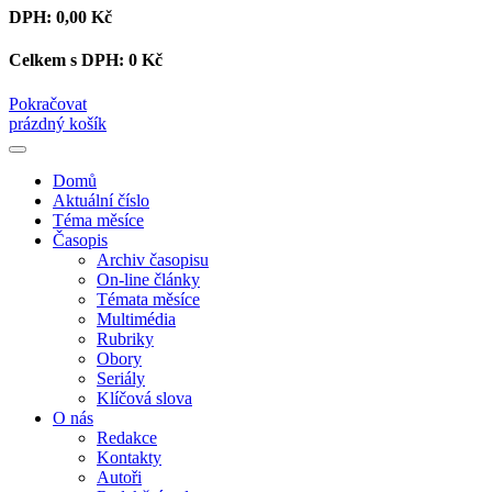
DPH:
0,00 Kč
Celkem s DPH:
0 Kč
Pokračovat
prázdný košík
Domů
Aktuální číslo
Téma měsíce
Časopis
Archiv časopisu
On-line články
Témata měsíce
Multimédia
Rubriky
Obory
Seriály
Klíčová slova
O nás
Redakce
Kontakty
Autoři