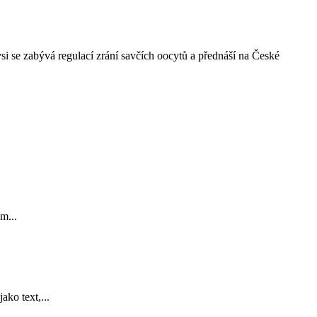
i se zabývá regulací zrání savčích oocytů a přednáší na České
m...
ko text,...