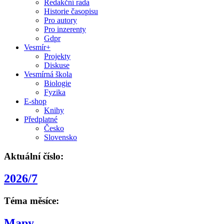
Redakční rada
Historie časopisu
Pro autory
Pro inzerenty
Gdpr
Vesmír+
Projekty
Diskuse
Vesmírná škola
Biologie
Fyzika
E-shop
Knihy
Předplatné
Česko
Slovensko
Aktuální číslo:
2026/7
Téma měsíce:
Mapy