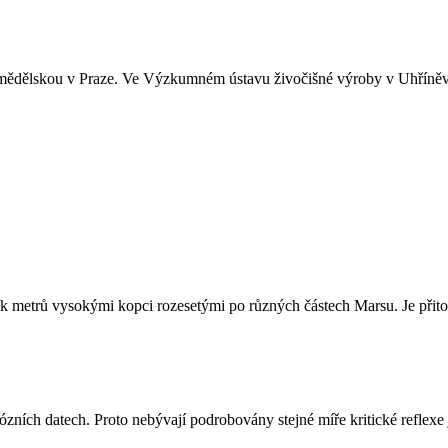
zemědělskou v Praze. Ve Výzkumném ústavu živočišné výroby v Uhříněvs
ítek metrů vysokými kopci rozesetými po různých částech Marsu. Je přito
ích datech. Proto nebývají podrobovány stejné míře kritické reflexe ja