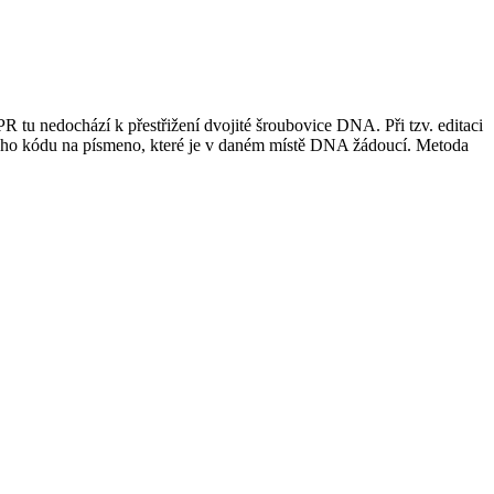
 tu nedochází k přestřižení dvojité šroubovice DNA. Při tzv. editaci
kého kódu na písmeno, které je v daném místě DNA žádoucí. Metoda