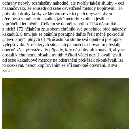
ochrany nebyly rozmístěny náhodně, ale tvořily jakési shluky – což
naznačovalo, že sousedi od sebe osvědčené metody kopírovali. To
potvrdil i druhý krok, ve kterém se vědci ptali obyvatel dvou
předměstí v online dotazníku, jaké metody zvolili a jestli je
v průběhu let měnili. Celkem se do něj zapojilo 1134 účastníků,
z nichž 172 nějakým způsobem chránilo své popelnice před nájezdy
kakaduů. S tím, jak se ptákům postupně dařilo řešit méně pokročilé
„hlavolamy“, plných 61 % účastníků studie svá opatření postupně
vylepšovalo. V některých situacích papoušci s chováním přestali,
obecně však převažovaly případy, kdy nástrahy překonávali, aby se
dostali k chutnému obsahu uvnitř. Ačkoli vědci nezjišťovali, jestli
od sebe kakaduové metody na odstranění překážek okoukávají, lze
to očekávat, neboť kopírováním se šíří samotné otevírání. Bitva
začala.