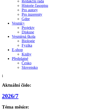
Redakční rada
Historie časopisu
Pro autory
Pro inzerenty
Gdpr
Vesmír+
Projekty
Diskuse
Vesmírná škola
Biologie
Fyzika
E-shop
Knihy
Předplatné
Česko
Slovensko
i
Aktuální číslo:
2026/7
Téma měsíce: