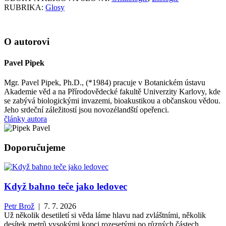
RUBRIKA:
Glosy
O autorovi
Pavel Pipek
Mgr. Pavel Pipek, Ph.D., (*1984) pracuje v Botanickém ústavu
Akademie věd a na Přírodovědecké fakultě Univerzity Karlovy, kde
se zabývá biologickými invazemi, bioakustikou a občanskou vědou.
Jeho srdeční záležitostí jsou novozélandští opeřenci.
články autora
Doporučujeme
Když bahno teče jako ledovec
Petr Brož
| 7. 7. 2026
Už několik desetiletí si věda láme hlavu nad zvláštními, několik
desítek metrů vysokými kopci rozesetými po různých částech