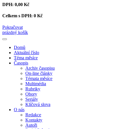
DPH:
0,00 Kč
Celkem s DPH:
0 Kč
Pokračovat
prázdný košík
Domů
Aktuální číslo
Téma měsíce
Časopis
Archiv časopisu
On-line články
Témata měsíce
Multimédia
Rubriky
Obory
Seriály
Klíčová slova
O nás
Redakce
Kontakty
Autoři