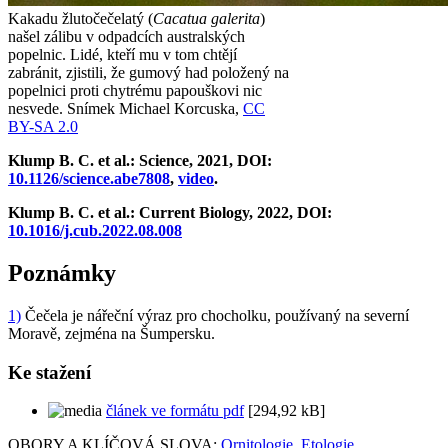
Kakadu žlutočečelatý (
Cacatua galerita
)
našel zálibu v odpadcích australských
popelnic. Lidé, kteří mu v tom chtějí
zabránit, zjistili, že gumový had položený na
popelnici proti chytrému papouškovi nic
nesvede.
Snímek Michael Korcuska,
CC
BY-SA 2.0
Klump B. C. et al.: Science, 2021, DOI:
10.1126/science.abe7808
,
video
.
Klump B. C. et al.: Current Biology, 2022, DOI:
10.1016/j.cub.2022.08.008
Poznámky
1)
Čečela je nářeční výraz pro chocholku, používaný na severní
Moravě, zejména na Šumpersku.
Ke stažení
článek ve formátu pdf
[294,92 kB]
OBORY A KLÍČOVÁ SLOVA:
Ornitologie
,
Etologie