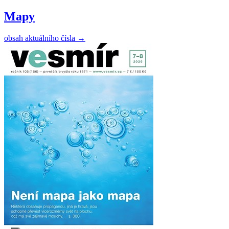
Mapy
obsah aktuálního čísla
→