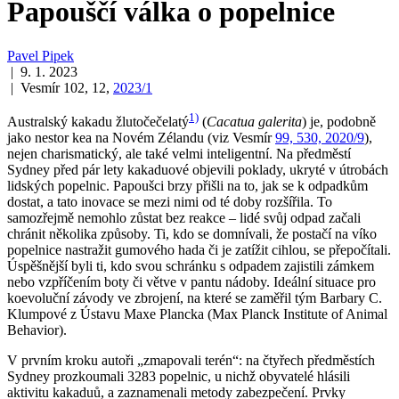
Papouščí válka o popelnice
Pavel Pipek
| 9. 1. 2023
| Vesmír 102, 12,
2023/1
1)
Australský kakadu žlutočečelatý
(
Cacatua galerita
) je, podobně
jako nestor kea na Novém Zélandu (viz Vesmír
99, 530, 2020/9
),
nejen charismatický, ale také velmi inteligentní. Na předměstí
Sydney před pár lety kakaduové objevili poklady, ukryté v útrobách
lidských popelnic. Papoušci brzy přišli na to, jak se k odpadkům
dostat, a tato inovace se mezi nimi od té doby rozšířila. To
samozřejmě nemohlo zůstat bez reakce – lidé svůj odpad začali
chránit několika způsoby. Ti, kdo se domnívali, že postačí na víko
popelnice nastražit gumového hada či je zatížit cihlou, se přepočítali.
Úspěšnější byli ti, kdo svou schránku s odpadem zajistili zámkem
nebo vzpříčením boty či větve v pantu nádoby. Ideální situace pro
koevoluční závody ve zbrojení, na které se zaměřil tým Barbary C.
Klumpové z Ústavu Maxe Plancka (Max Planck Institute of Animal
Behavior).
V prvním kroku autoři „zmapovali terén“: na čtyřech předměstích
Sydney prozkoumali 3283 popelnic, u nichž obyvatelé hlásili
aktivitu kakaduů, a zaznamenali metody zabezpečení. Prvky