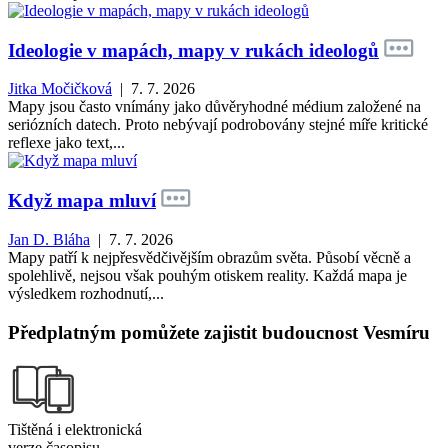
Ideologie v mapách, mapy v rukách ideologů
Jitka Močičková
| 7. 7. 2026
Mapy jsou často vnímány jako důvěryhodné médium založené na
seriózních datech. Proto nebývají podrobovány stejné míře kritické
reflexe jako text,...
Když mapa mluví
Jan D. Bláha
| 7. 7. 2026
Mapy patří k nejpřesvědčivějším obrazům světa. Působí věcně a
spolehlivě, nejsou však pouhým otiskem reality. Každá mapa je
výsledkem rozhodnutí,...
Předplatným pomůžete zajistit budoucnost Vesmíru
Tištěná i elektronická
verze časopisu