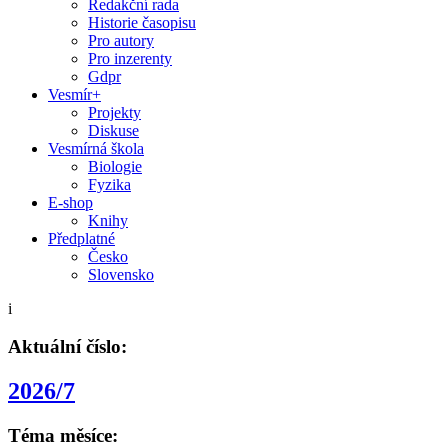
Redakční rada
Historie časopisu
Pro autory
Pro inzerenty
Gdpr
Vesmír+
Projekty
Diskuse
Vesmírná škola
Biologie
Fyzika
E-shop
Knihy
Předplatné
Česko
Slovensko
i
Aktuální číslo:
2026/7
Téma měsíce: