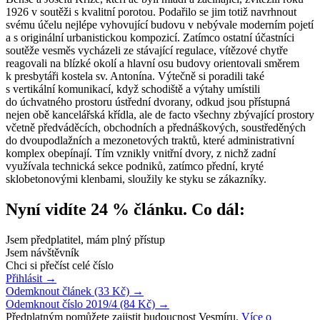
1926 v soutěži s kvalitní porotou. Podařilo se jim totiž navrhnout
svému účelu nejlépe vyhovující budovu v nebývale moderním pojetí
a s originální urbanistickou kompozicí. Zatímco ostatní účastníci
soutěže vesměs vycházeli ze stávající regulace, vítězové chytře
reagovali na blízké okolí a hlavní osu budovy orientovali směrem
k presbytáři kostela sv. Antonína. Výtečně si poradili také
s vertikální komunikací, když schodiště a výtahy umístili
do úchvatného prostoru ústřední dvorany, odkud jsou přístupná
nejen obě kancelářská křídla, ale de facto všechny zbývající prostory
včetně předváděcích, obchodních a přednáškových, soustředěných
do dvoupodlažních a mezonetových traktů, které administrativní
komplex obepínají. Tím vznikly vnitřní dvory, z nichž zadní
využívala technická sekce podniků, zatímco přední, kryté
sklobetonovými klenbami, sloužily ke styku se zákazníky.
Nyní vidíte 24 % článku. Co dál:
Jsem předplatitel, mám plný přístup
Jsem návštěvník
Chci si přečíst celé číslo
Přihlásit
→
Odemknout článek (33 Kč)
→
Odemknout číslo 2019/4 (84 Kč)
→
Předplatným pomůžete zajistit budoucnost Vesmíru.
Více o