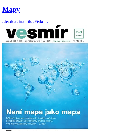
Mapy
obsah aktuálního čísla
→