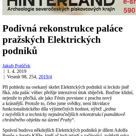
Podivná rekonstrukce paláce
pražských Elektrických
podniků
Jakub Potůček
| 1. 4. 2019
| Vesmír 98, 254,
2019/4
Při pohledu na osekaný skelet Elektrických podniků si leckdo jistě
říká, zda palác vůbec přežije intenzivní útok sbíječek. Buďme klidní,
nejenže to přečká, ale jako Fénix povstane z prachu nový
a krásnější. Protože to, čeho jsme svědky, není likvidace
funkcionalistického díla výjimečných hodnot, nýbrž „
jedna
z největších a technicky nejnáročnějších rekonstrukcí památkově
chráněného objektu na území Prahy
“.
Správní budova někdejších Elektrických podniků je dílem Adolfa
Benše a Josefa Kříže, kteří ač byli mladí a začínající, zvítězili roku