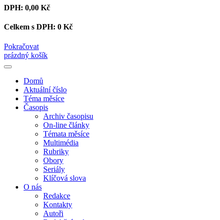
DPH:
0,00 Kč
Celkem s DPH:
0 Kč
Pokračovat
prázdný košík
Domů
Aktuální číslo
Téma měsíce
Časopis
Archiv časopisu
On-line články
Témata měsíce
Multimédia
Rubriky
Obory
Seriály
Klíčová slova
O nás
Redakce
Kontakty
Autoři