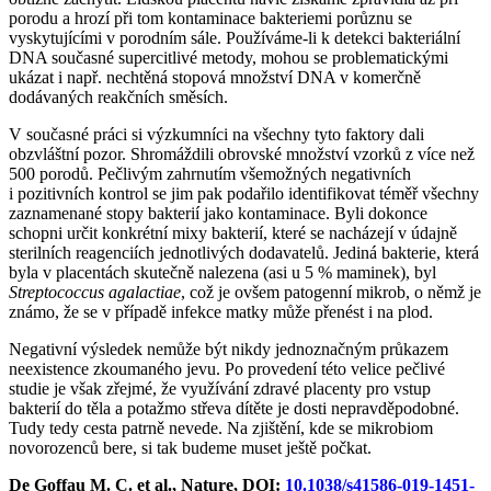
porodu a hrozí při tom kontaminace bakteriemi porůznu se
vyskytujícími v porodním sále. Používáme-li k detekci bakteriální
DNA současné supercitlivé metody, mohou se problematickými
ukázat i např. nechtěná stopová množství DNA v komerčně
dodávaných reakčních směsích.
V současné práci si výzkumníci na všechny tyto faktory dali
obzvláštní pozor. Shromáždili obrovské množství vzorků z více než
500 porodů. Pečlivým zahrnutím všemožných negativních
i pozitivních kontrol se jim pak podařilo identifikovat téměř všechny
zaznamenané stopy bakterií jako kontaminace. Byli dokonce
schopni určit konkrétní mixy bakterií, které se nacházejí v údajně
sterilních reagenciích jednotlivých dodavatelů. Jediná bakterie, která
byla v placentách skutečně nalezena (asi u 5 % maminek), byl
Streptococcus agalactiae
, což je ovšem patogenní mikrob, o němž je
známo, že se v případě infekce matky může přenést i na plod.
Negativní výsledek nemůže být nikdy jednoznačným průkazem
neexistence zkoumaného jevu. Po provedení této velice pečlivé
studie je však zřejmé, že využívání zdravé placenty pro vstup
bakterií do těla a potažmo střeva dítěte je dosti nepravděpodobné.
Tudy tedy cesta patrně nevede. Na zjištění, kde se mikrobiom
novorozenců bere, si tak budeme muset ještě počkat.
De Goffau M. C. et al., Nature, DOI:
10.1038/s41586-019-1451-