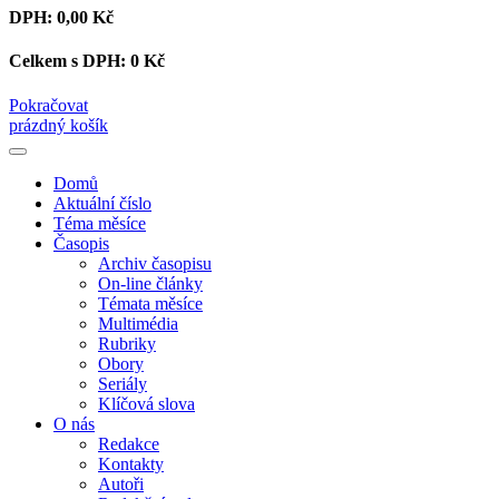
DPH:
0,00 Kč
Celkem s DPH:
0 Kč
Pokračovat
prázdný košík
Domů
Aktuální číslo
Téma měsíce
Časopis
Archiv časopisu
On-line články
Témata měsíce
Multimédia
Rubriky
Obory
Seriály
Klíčová slova
O nás
Redakce
Kontakty
Autoři