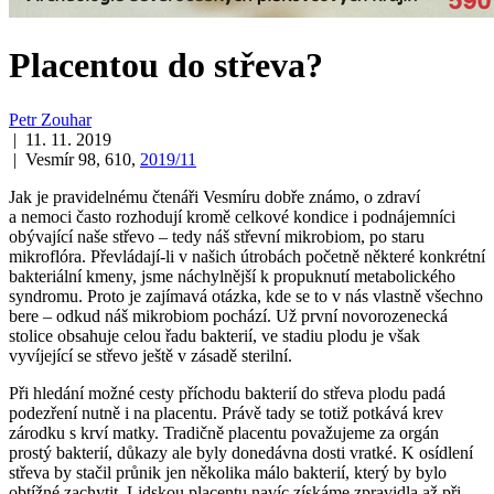
Placentou do střeva?
Petr Zouhar
| 11. 11. 2019
| Vesmír 98, 610,
2019/11
Jak je pravidelnému čtenáři Vesmíru dobře známo, o zdraví
a nemoci často rozhodují kromě celkové kondice i podnájemníci
obývající naše střevo – tedy náš střevní mikrobiom, po staru
mikroflóra. Převládají-li v našich útrobách početně některé konkrétní
bakteriální kmeny, jsme náchylnější k propuknutí metabolického
syndromu. Proto je zajímavá otázka, kde se to v nás vlastně všechno
bere – odkud náš mikrobiom pochází. Už první novorozenecká
stolice obsahuje celou řadu bakterií, ve stadiu plodu je však
vyvíjející se střevo ještě v zásadě sterilní.
Při hledání možné cesty příchodu bakterií do střeva plodu padá
podezření nutně i na placentu. Právě tady se totiž potkává krev
zárodku s krví matky. Tradičně placentu považujeme za orgán
prostý bakterií, důkazy ale byly donedávna dosti vratké. K osídlení
střeva by stačil průnik jen několika málo bakterií, který by bylo
obtížné zachytit. Lidskou placentu navíc získáme zpravidla až při