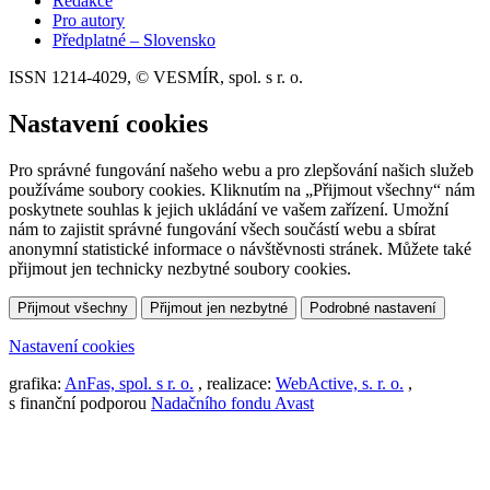
Redakce
Pro autory
Předplatné – Slovensko
ISSN 1214-4029, © VESMÍR, spol. s r. o.
Nastavení cookies
Pro správné fungování našeho webu a pro zlepšování našich služeb
používáme soubory cookies. Kliknutím na „Přijmout všechny“ nám
poskytnete souhlas k jejich ukládání ve vašem zařízení. Umožní
nám to zajistit správné fungování všech součástí webu a sbírat
anonymní statistické informace o návštěvnosti stránek. Můžete také
přijmout jen technicky nezbytné soubory cookies.
Přijmout všechny
Přijmout jen nezbytné
Podrobné nastavení
Nastavení cookies
grafika:
AnFas, spol. s r. o.
, realizace:
WebActive, s. r. o.
,
s finanční podporou
Nadačního fondu Avast