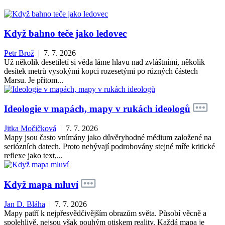
Když bahno teče jako ledovec
Petr Brož
| 7. 7. 2026
Už několik desetiletí si věda láme hlavu nad zvláštními, několik
desítek metrů vysokými kopci rozesetými po různých částech
Marsu. Je přitom...
Ideologie v mapách, mapy v rukách ideologů
Jitka Močičková
| 7. 7. 2026
Mapy jsou často vnímány jako důvěryhodné médium založené na
seriózních datech. Proto nebývají podrobovány stejné míře kritické
reflexe jako text,...
Když mapa mluví
Jan D. Bláha
| 7. 7. 2026
Mapy patří k nejpřesvědčivějším obrazům světa. Působí věcně a
spolehlivě, nejsou však pouhým otiskem reality. Každá mapa je