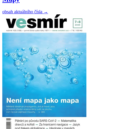
obsah aktuálního čísla
→