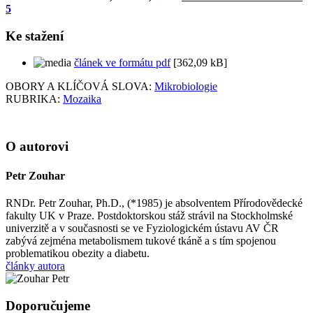
5
Ke stažení
článek ve formátu pdf
[362,09 kB]
OBORY A KLÍČOVÁ SLOVA:
Mikrobiologie
RUBRIKA:
Mozaika
O autorovi
Petr Zouhar
RNDr. Petr Zouhar, Ph.D., (*1985) je absolventem Přírodovědecké
fakulty UK v Praze. Postdoktorskou stáž strávil na Stockholmské
univerzitě a v současnosti se ve Fyziologickém ústavu AV ČR
zabývá zejména metabolismem tukové tkáně a s tím spojenou
problematikou obezity a diabetu.
články autora
Doporučujeme