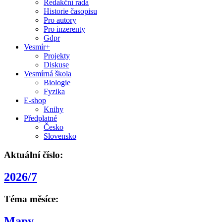
Redakční rada
Historie časopisu
Pro autory
Pro inzerenty
Gdpr
Vesmír+
Projekty
Diskuse
Vesmírná škola
Biologie
Fyzika
E-shop
Knihy
Předplatné
Česko
Slovensko
Aktuální číslo:
2026/7
Téma měsíce:
Mapy