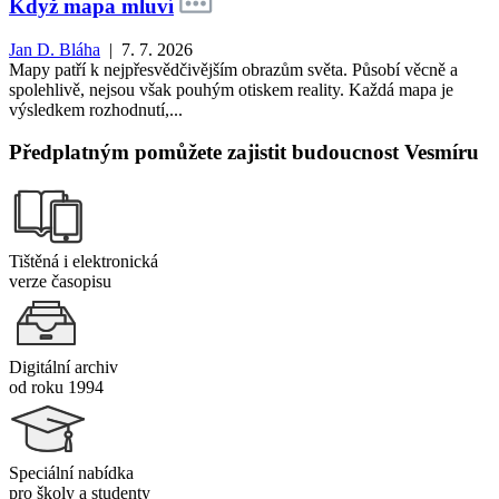
Když mapa mluví
Jan D. Bláha
| 7. 7. 2026
Mapy patří k nejpřesvědčivějším obrazům světa. Působí věcně a
spolehlivě, nejsou však pouhým otiskem reality. Každá mapa je
výsledkem rozhodnutí,...
Předplatným pomůžete zajistit budoucnost Vesmíru
Tištěná i elektronická
verze časopisu
Digitální archiv
od roku 1994
Speciální nabídka
pro školy a studenty