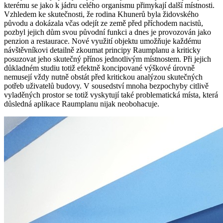
kterému se jako k jádru celého organismu přimykají další místnosti.
Vzhledem ke skutečnosti, že rodina Khunerů byla židovského
původu a dokázala včas odejít ze země před příchodem nacistů,
pozbyl jejich dům svou původní funkci a dnes je provozován jako
penzion a restaurace. Nové využití objektu umožňuje každému
návštěvníkovi detailně zkoumat principy Raumplanu a kriticky
posuzovat jeho skutečný přínos jednotlivým místnostem. Při jejich
důkladném studiu totiž efektně koncipované výškové úrovně
nemusejí vždy nutně obstát před kritickou analýzou skutečných
potřeb uživatelů budovy. V sousedství mnoha bezpochyby citlivě
vyladěných prostor se totiž vyskytují také problematická místa, která
důsledná aplikace Raumplanu nijak neobohacuje.