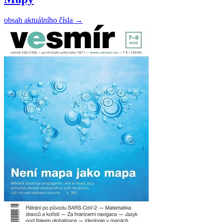
obsah aktuálního čísla
→