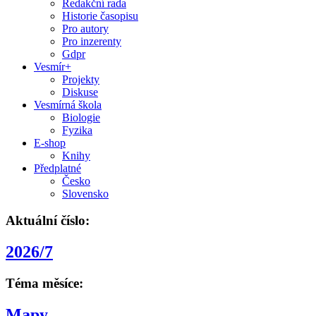
Redakční rada
Historie časopisu
Pro autory
Pro inzerenty
Gdpr
Vesmír+
Projekty
Diskuse
Vesmírná škola
Biologie
Fyzika
E-shop
Knihy
Předplatné
Česko
Slovensko
Aktuální číslo:
2026/7
Téma měsíce:
Mapy