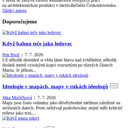
v němž se zabývá vlivem Ministerstva veřejných prací
na architektonickou produkci v meziválečném Československu.
články autora
Doporučujeme
Když bahno teče jako ledovec
Petr Brož
| 7. 7. 2026
Už několik desetiletí si věda láme hlavu nad zvláštními, několik
desítek metrů vysokými kopci rozesetými po různých částech
Marsu. Je přitom...
Ideologie v mapách, mapy v rukách ideologů
Jitka Močičková
| 7. 7. 2026
Mapy jsou často vnímány jako důvěryhodné médium založené na
seriózních datech. Proto nebývají podrobovány stejné míře kritické
reflexe jako text,...