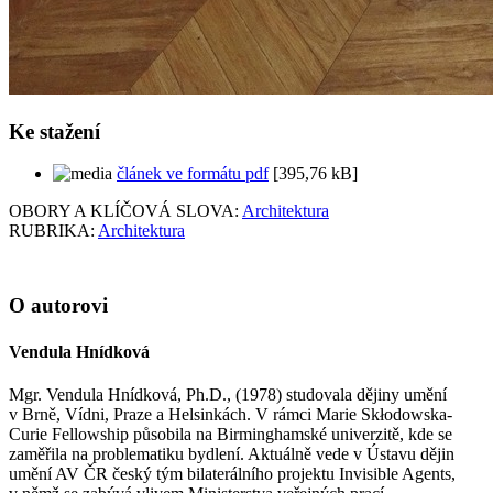
Ke stažení
článek ve formátu pdf
[395,76 kB]
OBORY A KLÍČOVÁ SLOVA:
Architektura
RUBRIKA:
Architektura
O autorovi
Vendula Hnídková
Mgr. Vendula Hnídková, Ph.D., (1978) studovala dějiny umění
v Brně, Vídni, Praze a Helsinkách. V rámci Marie Skłodowska-
Curie Fellowship působila na Birminghamské univerzitě, kde se
zaměřila na problematiku bydlení. Aktuálně vede v Ústavu dějin
umění AV ČR český tým bilaterálního projektu Invisible Agents,