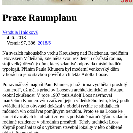
Praxe Raumplanu
Vendula Hnídková
| 4. 6. 2018
| Vesmír 97, 386,
2018/6
Na svazích rakouského vrchu Kreuzberg nad Reichenau, tradičním
letoviskem Vídeňanů, kde měla svou rezidenci i císařská rodina,
stojí velký dřevěný dům, který zdánlivě odpovídá místní tradiční
typologii. Přáním Paula Khunera byl moderní venkovský dům
v horách a jeho stavbou pověřil architekta Adolfa Loose.
Potravinářský magnát Paul Khuner, jehož firma vyráběla i proslulý
„kunerol“, už měl s principy Loosova architektonického přístupu
osobní zkušenost. V roce 1907 totiž Adolf Loos navrhoval
manželům Khunerovým zařízení jejich vídeňského bytu, který podle
vyjádření jeho obyvatel dokázal v období rychle se střídajících
módních vln odolávat pomíjivým trendům. Proto se na Loose ke
konci dvacátých let obrátili znovu s podstatně náročnějším zadáním
rodinné rezidence v přírodním prostředí. Tehdy architekt Loos
zřejmě pomáhal také s výběrem stavební lokality v této oblíbené
oblasti Semmeringu.