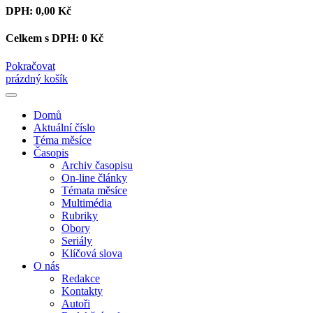
DPH:
0,00 Kč
Celkem s DPH:
0 Kč
Pokračovat
prázdný košík
Domů
Aktuální číslo
Téma měsíce
Časopis
Archiv časopisu
On-line články
Témata měsíce
Multimédia
Rubriky
Obory
Seriály
Klíčová slova
O nás
Redakce
Kontakty
Autoři