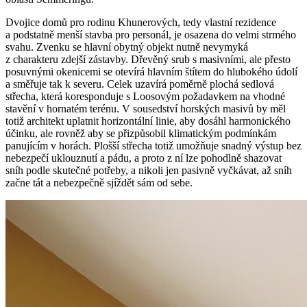
Dvojice domů pro rodinu Khunerových, tedy vlastní rezidence
a podstatně menší stavba pro personál, je osazena do velmi strmého
svahu. Zvenku se hlavní obytný objekt nutně nevymyká
z charakteru zdejší zástavby. Dřevěný srub s masivními, ale přesto
posuvnými okenicemi se otevírá hlavním štítem do hlubokého údolí
a směřuje tak k severu. Celek uzavírá poměrně plochá sedlová
střecha, která koresponduje s Loosovým požadavkem na vhodné
stavění v hornatém terénu. V sousedství horských masivů by měl
totiž architekt uplatnit horizontální linie, aby dosáhl harmonického
účinku, ale rovněž aby se přizpůsobil klimatickým podmínkám
panujícím v horách. Plošší střecha totiž umožňuje snadný výstup bez
nebezpečí uklouznutí a pádu, a proto z ní lze pohodlně shazovat
sníh podle skutečné potřeby, a nikoli jen pasivně vyčkávat, až sníh
začne tát a nebezpečně sjíždět sám od sebe.