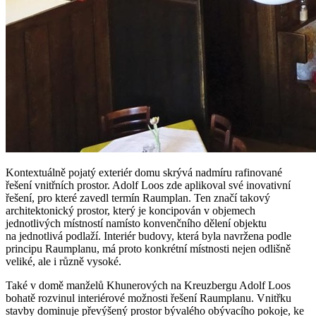
Kontextuálně pojatý exteriér domu skrývá nadmíru rafinované
řešení vnitřních prostor. Adolf Loos zde aplikoval své inovativní
řešení, pro které zavedl termín Raumplan. Ten značí takový
architektonický prostor, který je koncipován v objemech
jednotlivých místností namísto konvenčního dělení objektu
na jednotlivá podlaží. Interiér budovy, která byla navržena podle
principu Raumplanu, má proto konkrétní místnosti nejen odlišně
veliké, ale i různě vysoké.
Také v domě manželů Khunerových na Kreuzbergu Adolf Loos
bohatě rozvinul interiérové možnosti řešení Raumplanu. Vnitřku
stavby dominuje převýšený prostor bývalého obývacího pokoje, ke