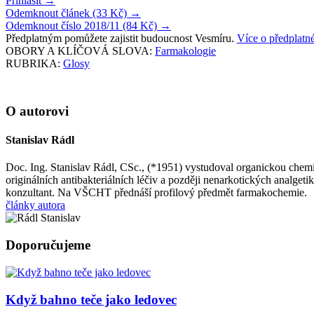
Přihlásit
→
Odemknout článek (33 Kč)
→
Odemknout číslo 2018/11 (84 Kč)
→
Předplatným pomůžete zajistit budoucnost Vesmíru.
Více o předplat
OBORY A KLÍČOVÁ SLOVA:
Farmakologie
RUBRIKA:
Glosy
O autorovi
Stanislav Rádl
Doc. Ing. Stanislav Rádl, CSc., (*1951) vystudoval organickou che
originálních antibakteriálních léčiv a později nenarkotických analget
konzultant. Na VŠCHT přednáší profilový předmět farmakochemie.
články autora
Doporučujeme
Když bahno teče jako ledovec