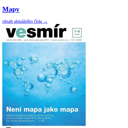
Mapy
obsah aktuálního čísla
→