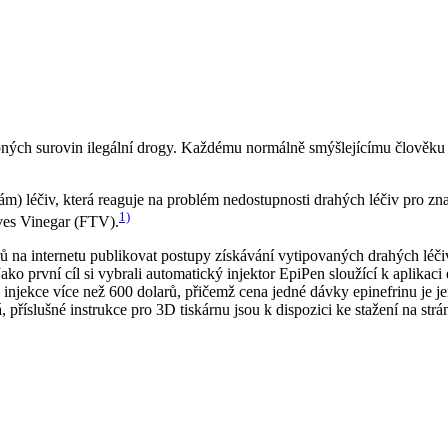
ostupných surovin ilegální drogy. Každému normálně smýšlejícímu člově
sám) léčiv, která reaguje na problém nedostupnosti drahých léčiv pro 
1)
ves Vinegar (FTV).
ů na internetu publikovat postupy získávání vytipovaných drahých léči
ko první cíl si vybrali automatický injektor EpiPen sloužící k aplikaci
injekce více než 600 dolarů, přičemž cena jedné dávky epinefrinu je j
 příslušné instrukce pro 3D tiskárnu jsou k dispozici ke stažení na s