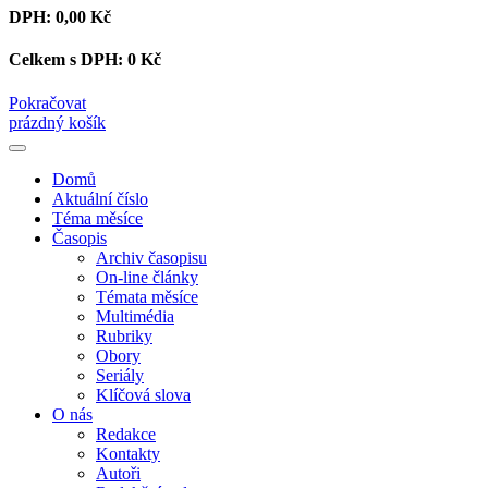
DPH:
0,00 Kč
Celkem s DPH:
0 Kč
Pokračovat
prázdný košík
Domů
Aktuální číslo
Téma měsíce
Časopis
Archiv časopisu
On-line články
Témata měsíce
Multimédia
Rubriky
Obory
Seriály
Klíčová slova
O nás
Redakce
Kontakty
Autoři