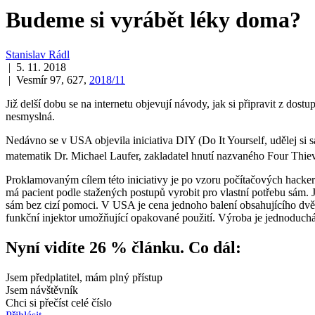
Budeme si vyrábět léky doma?
Stanislav Rádl
| 5. 11. 2018
| Vesmír 97, 627,
2018/11
Již delší dobu se na internetu objevují návody, jak si připravit z d
nesmyslná.
Nedávno se v USA objevila iniciativa DIY (Do It Yourself, udělej si 
matematik Dr. Michael Laufer, zakladatel hnutí nazvaného Four Thie
Proklamovaným cílem této iniciativy je po vzoru počítačových hacker
má pacient podle stažených postupů vyrobit pro vlastní potřebu sám. Ja
sám bez cizí pomoci. V USA je cena jednoho balení obsahujícího dvě 
funkční injektor umožňující opakované použití. Výroba je jednoduchá,
Nyní vidíte 26 % článku. Co dál:
Jsem předplatitel, mám plný přístup
Jsem návštěvník
Chci si přečíst celé číslo