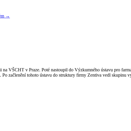
ném
→
mii na VŠCHT v Praze. Poté nastoupil do Výzkumného ústavu pro farma
ik. Po začlenění tohoto ústavu do struktury firmy Zentiva vedl skupinu 