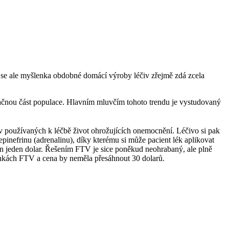
ku se ale myšlenka obdobné domácí výroby léčiv zřejmě zdá zcela
značnou část populace. Hlavním mluvčím tohoto trendu je vystudovaný
v používaných k léčbě život ohrožujících onemocnění. Léčivo si pak
 epinefrinu (adrenalinu), díky kterému si může pacient lék aplikovat
en jeden dolar. Řešením FTV je sice poněkud neohrabaný, ale plně
tránkách FTV a cena by neměla přesáhnout 30 dolarů.