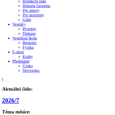
Redakční rada
Historie časopisu
Pro autory
Pro inzerenty
Gdpr
Vesmír+
Projekty
Diskuse
Vesmírná škola
Biologie
Fyzika
E-shop
Knihy
Předplatné
Česko
Slovensko
i
Aktuální číslo:
2026/7
Téma měsíce: