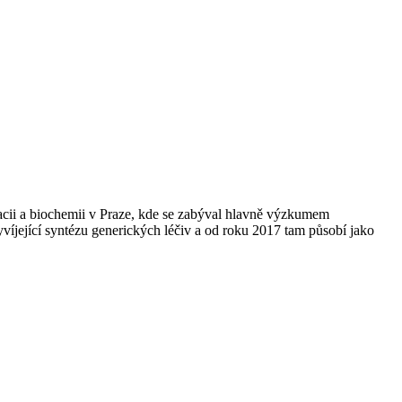
cii a biochemii v Praze, kde se zabýval hlavně výzkumem
vyvíjející syntézu generických léčiv a od roku 2017 tam působí jako