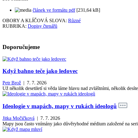
článek ve formátu pdf
[231,64 kB]
OBORY A KLÍČOVÁ SLOVA:
Různé
RUBRIKA:
Dopisy čtenářů
Doporučujeme
Když bahno teče jako ledovec
Petr Brož
| 7. 7. 2026
Už několik desetiletí si věda láme hlavu nad zvláštními, několik des
Ideologie v mapách, mapy v rukách ideologů
Jitka Močičková
| 7. 7. 2026
Mapy jsou často vnímány jako důvěryhodné médium založené na seriózn