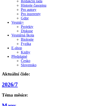
Redakční rada
Historie časopisu
Pro autory
Pro inzerenty
Gdpr
Vesmír+
Projekty
Diskuse
Vesmírná škola
Biologie
Fyzika
E-shop
Knihy
Předplatné
Česko
Slovensko
Aktuální číslo:
2026/7
Téma měsíce:
Mapy