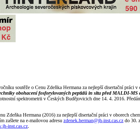
níku soutěže o Cenu Zdeňka Hermana za nejlepší disertační práci v ob
echniky obohacení fosforylovaných peptidů in situ před MALDI-MS 
tnostní spektrometrii v Českých Budějovicich dne 14. 4. 2016. Předání
nu Zdeňka Hermana (2016) za nejlepší disertační práci v oborech chem
osím zašlete na e‑mailovou adresu
zdenek.herman@jh-inst.cas.cz
do 30. 
jh-inst.cas.cz
.