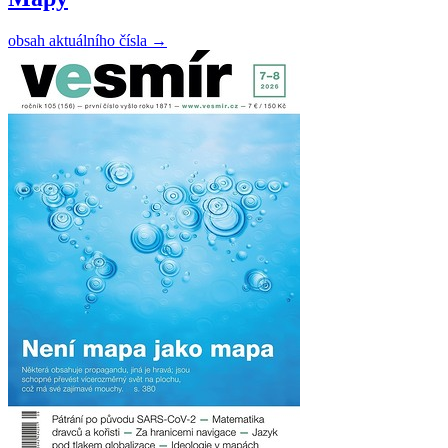
obsah aktuálního čísla
→