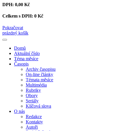
DPH:
0,00 Kč
Celkem s DPH:
0 Kč
Pokračovat
prázdný košík
Domů
Aktuální číslo
Téma měsíce
Časopis
Archiv časopisu
On-line články
Témata měsíce
Multimédia
Rubriky
Obory
Seriály
Klíčová slova
O nás
Redakce
Kontakty
Autoři