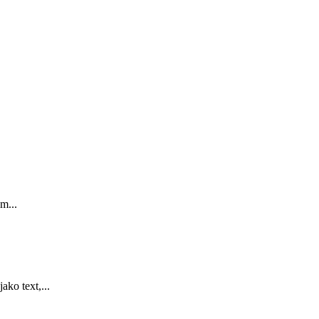
m...
ko text,...