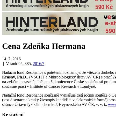
Cena Zdeňka Hermana
14. 7. 2016
| Vesmír 95, 385,
2016/7
Nadační fond Resonance s potěšením oznamuje, že vítězem druhého roč
Krásný, Ph.D.
, (VŠCHT a Mikrobiologický ústav AV ČR) s prací
T
na zvláštním zasedání během 5. konference České společnosti pro hmo
současné práci v Institute of Cancer Research v Londýně.
Nadační fond Resonance současně vyhlašuje třetí ročník soutěže o Ce
(text disertace a krátký životopis kandidáta v elektronické formě) pr
stránce Ústavu fyzikální chemie J. Heyrovského AV ČR, v. v. i.,
www.
Ke stažení