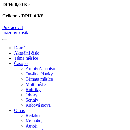
DPH:
0,00 Kč
Celkem s DPH:
0 Kč
Pokračovat
prázdný košík
Domů
Aktuální číslo
Téma měsíce
Časopis
Archiv časopisu
On-line články
Témata měsíce
Multimédia
Rubriky
Obory
Seriály
Klíčová slova
O nás
Redakce
Kontakty
Autoři