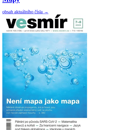
obsah aktuálního čísla
→