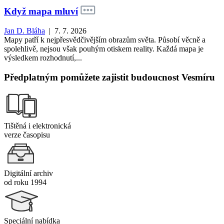
Když mapa mluví
Jan D. Bláha
| 7. 7. 2026
Mapy patří k nejpřesvědčivějším obrazům světa. Působí věcně a
spolehlivě, nejsou však pouhým otiskem reality. Každá mapa je
výsledkem rozhodnutí,...
Předplatným pomůžete zajistit budoucnost Vesmíru
Tištěná i elektronická
verze časopisu
Digitální archiv
od roku 1994
Speciální nabídka