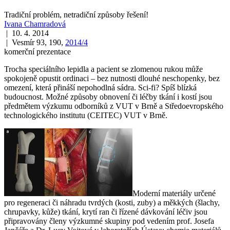
Tradiční problém, netradiční způsoby řešení!
Ivana Chamradová
| 10. 4. 2014
| Vesmír 93, 190,
2014/4
komerční prezentace
Trocha speciálního lepidla a pacient se zlomenou rukou může
spokojeně opustit ordinaci – bez nutnosti dlouhé neschopenky, bez
omezení, která přináší nepohodlná sádra. Sci-fi? Spíš blízká
budoucnost. Možné způsoby obnovení či léčby tkání i kostí jsou
předmětem výzkumu odborníků z VUT v Brně a Středoevropského
technologického institutu (CEITEC) VUT v Brně.
Moderní materiály určené
pro regeneraci či náhradu tvrdých (kosti, zuby) a měkkých (šlachy,
chrupavky, kůže) tkání, krytí ran či řízené dávkování léčiv jsou
připravovány členy výzkumné skupiny pod vedením prof. Josefa