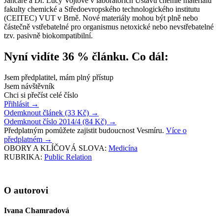
Jančáře a Dr. Lucy Vojtové v laboratořích Ústavu chemie materiálů
fakulty chemické a Středoevropského technologického institutu
(CEITEC) VUT v Brně. Nové materiály mohou být plně nebo
částečně vstřebatelné pro organismus netoxické nebo nevstřebatelné
tzv. pasivně biokompatibilní.
Nyní vidíte 36 % článku. Co dál:
Jsem předplatitel, mám plný přístup
Jsem návštěvník
Chci si přečíst celé číslo
Přihlásit
→
Odemknout článek (33 Kč)
→
Odemknout číslo 2014/4 (84 Kč)
→
Předplatným pomůžete zajistit budoucnost Vesmíru.
Více o
předplatném
→
OBORY A KLÍČOVÁ SLOVA:
Medicína
RUBRIKA:
Public Relation
O autorovi
Ivana Chamradová