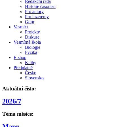
Redakční rada
Historie časopisu
Pro autory
Pro inzerenty
Gdpr
Vesmír+
Projekty
Diskuse
Vesmírná škola
Biologie
Fyzika
E-shop
Knihy
Předplatné
Česko
Slovensko
Aktuální číslo:
2026/7
Téma měsíce:
Mapy