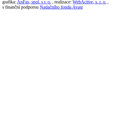
grafika:
AnFas, spol. s r. o.
, realizace:
WebActive, s. r. o.
,
s finanční podporou
Nadačního fondu Avast