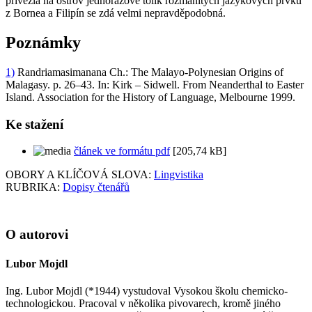
přivezla na ostrov jednorázově tolik rozmanitých jazykových prvků
z Bornea a Filipín se zdá velmi nepravděpodobná.
Poznámky
1)
Randriamasimanana Ch.: The Malayo-Polynesian Origins of
Malagasy. p. 26–43. In: Kirk – Sidwell. From Neanderthal to Easter
Island. Association for the History of Language, Melbourne 1999.
Ke stažení
článek ve formátu pdf
[205,74 kB]
OBORY A KLÍČOVÁ SLOVA:
Lingvistika
RUBRIKA:
Dopisy čtenářů
O autorovi
Lubor Mojdl
Ing. Lubor Mojdl (*1944) vystudoval Vysokou školu chemicko-
technologickou. Pracoval v několika pivovarech, kromě jiného