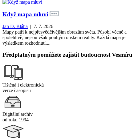
Když mapa mluví
Jan D. Bláha
| 7. 7. 2026
Mapy patří k nejpřesvědčivějším obrazům světa. Působí věcně a
spolehlivě, nejsou však pouhým otiskem reality. Každá mapa je
výsledkem rozhodnutí,...
Předplatným pomůžete zajistit budoucnost Vesmíru
Tištěná i elektronická
verze časopisu
Digitální archiv
od roku 1994