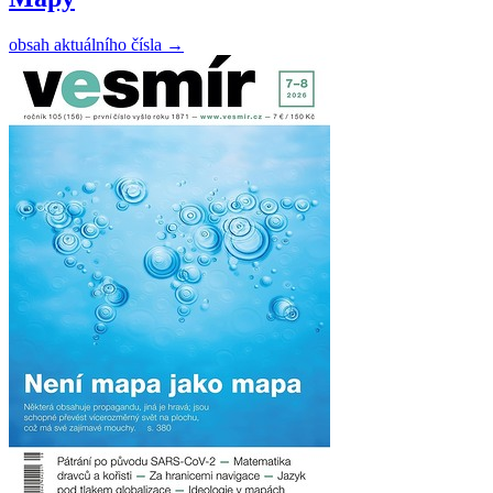
obsah aktuálního čísla
→