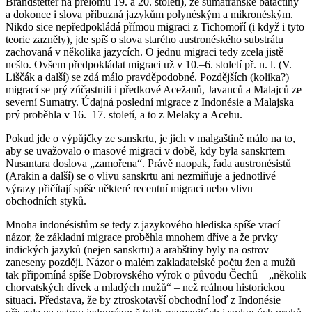
Brandstetter na přelomu 19. a 20. století), ze sumatránské batačtiny
a dokonce i slova příbuzná jazykům polynéským a mikronéským.
Nikdo sice nepředpokládá přímou migraci z Tichomoří (i když i tyto
teorie zazněly), jde spíš o slova starého austronéského substrátu
zachovaná v několika jazycích. O jednu migraci tedy zcela jistě
nešlo. Ovšem předpokládat migraci už v 10.–6. století př. n. l. (V.
Liščák a další) se zdá málo pravděpodobné. Pozdějších (kolika?)
migrací se prý zúčastnili i předkové Acežanů, Javanců a Malajců ze
severní Sumatry. Údajná poslední migrace z Indonésie a Malajska
prý proběhla v 16.–17. století, a to z Melaky a Acehu.
Pokud jde o výpůjčky ze sanskrtu, je jich v malgaštině málo na to,
aby se uvažovalo o masové migraci v době, kdy byla sanskrtem
Nusantara doslova „zamořena“. Právě naopak, řada austronésistů
(Arakin a další) se o vlivu sanskrtu ani nezmiňuje a jednotlivé
výrazy přičítají spíše některé recentní migraci nebo vlivu
obchodních styků.
Mnoha indonésistům se tedy z jazykového hlediska spíše vrací
názor, že základní migrace proběhla mnohem dříve a že prvky
indických jazyků (nejen sanskrtu) a arabštiny byly na ostrov
zaneseny později. Názor o malém zakladatelské počtu žen a mužů
tak připomíná spíše Dobrovského výrok o původu Čechů – „několik
chorvatských dívek a mladých mužů“ – než reálnou historickou
situaci. Představa, že by ztroskotavší obchodní loď z Indonésie