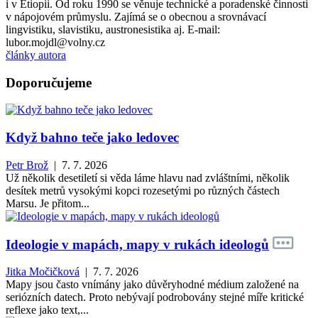
i v Etiopii. Od roku 1990 se věnuje technické a poradenské činnosti
v nápojovém průmyslu. Zajímá se o obecnou a srovnávací
lingvistiku, slavistiku, austronesistika aj. E-mail:
lubor.mojdl@volny.cz
články autora
Doporučujeme
Když bahno teče jako ledovec
Petr Brož
| 7. 7. 2026
Už několik desetiletí si věda láme hlavu nad zvláštními, několik
desítek metrů vysokými kopci rozesetými po různých částech
Marsu. Je přitom...
Ideologie v mapách, mapy v rukách ideologů
Jitka Močičková
| 7. 7. 2026
Mapy jsou často vnímány jako důvěryhodné médium založené na
seriózních datech. Proto nebývají podrobovány stejné míře kritické
reflexe jako text,...