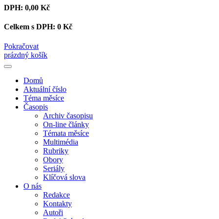
DPH:
0,00 Kč
Celkem s DPH:
0 Kč
Pokračovat
prázdný košík
Domů
Aktuální číslo
Téma měsíce
Časopis
Archiv časopisu
On-line články
Témata měsíce
Multimédia
Rubriky
Obory
Seriály
Klíčová slova
O nás
Redakce
Kontakty
Autoři