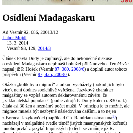
Osídlení Madagaskaru
Ad Vesmír 92, 686, 20013/12
Lubor Mojdl
| 13. 3. 2014
| Vesmír 93, 129,
2014/3
Článek Pavla Dudy je zajímavý, ale do nekonečné diskuse
o osídlení Madagaskaru nepřináší bohužel příliš nového. Téměř vše
napsal již P. Hošek (Vesmír
87, 380, 2008/6
) a doplnil autor tohoto
příspěvku (Vesmír
87, 425, 2008/7
).
Otázka „kolik bylo migrací“ a odkud vycházely (pokud jich bylo
více), není dodnes spolehlivě vyřešena. Jazykový charakter
malgaštiny se vzpírá autorem deklarovanému závěru, že
„zakladatelská populace“ (podle zdrojů P. Dudy kolem r. 830 n. l.)
čítala asi 30 žen a neznámý počet mužů. V principu je to možné, ale
migrace musela být nezbytně následována dalšími, a to nejen
1)
z Bornea. Jazykovědci (například Ch. Randriamasimanana
)
nacházejí v malgaštině (vedle téměř jistých maanyanských kořenů)
mnoho prvků z jazyků filipínských (o těch se zmiňuje již R.