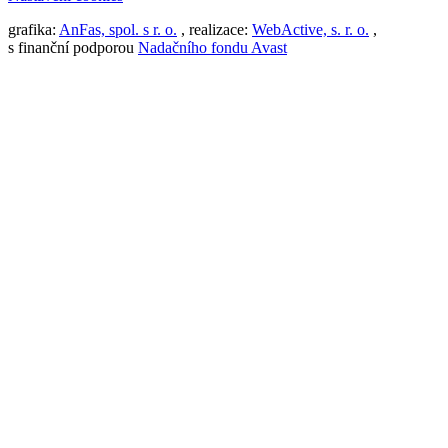
grafika:
AnFas, spol. s r. o.
, realizace:
WebActive, s. r. o.
,
s finanční podporou
Nadačního fondu Avast