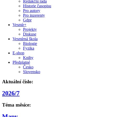
Redakční rada
Historie časopisu
Pro autory
Pro inzerenty
Gdpr
Vesmír+
Projekty
Diskuse
Vesmírná škola
Biologie
Fyzika
E-shop
Knihy
Předplatné
Česko
Slovensko
Aktuální číslo:
2026/7
Téma měsíce:
Mapy