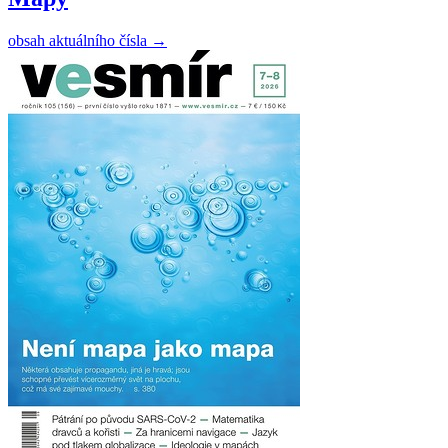
obsah aktuálního čísla
→