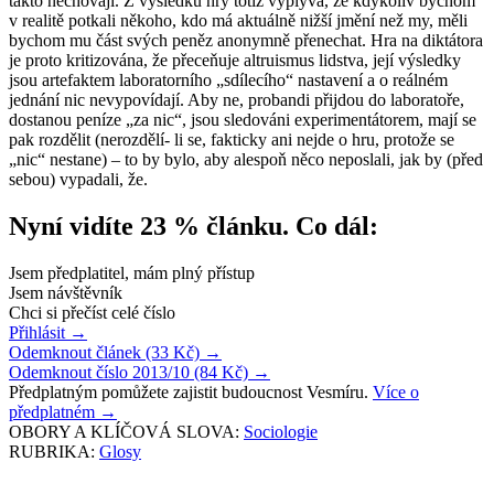
takto nechovají. Z výsledků hry totiž vyplývá, že kdykoliv bychom
v realitě potkali někoho, kdo má aktuálně nižší jmění než my, měli
bychom mu část svých peněz anonymně přenechat. Hra na diktátora
je proto kritizována, že přeceňuje altruismus lidstva, její výsledky
jsou artefaktem laboratorního „sdílecího“ nastavení a o reálném
jednání nic nevypovídají. Aby ne, probandi přijdou do laboratoře,
dostanou peníze „za nic“, jsou sledováni experimentátorem, mají se
pak rozdělit (nerozdělí- li se, fakticky ani nejde o hru, protože se
„nic“ nestane) – to by bylo, aby alespoň něco neposlali, jak by (před
sebou) vypadali, že.
Nyní vidíte 23 % článku. Co dál:
Jsem předplatitel, mám plný přístup
Jsem návštěvník
Chci si přečíst celé číslo
Přihlásit
→
Odemknout článek (33 Kč)
→
Odemknout číslo 2013/10 (84 Kč)
→
Předplatným pomůžete zajistit budoucnost Vesmíru.
Více o
předplatném
→
OBORY A KLÍČOVÁ SLOVA:
Sociologie
RUBRIKA:
Glosy