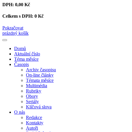
DPH:
0,00 Kč
Celkem s DPH:
0 Kč
Pokračovat
prázdný košík
Domů
Aktuální číslo
Téma měsíce
Časopis
Archiv časopisu
On-line články
Témata měsíce
Multimédia
Rubriky
Obory
Seriály
Klíčová slova
O nás
Redakce
Kontakty
Autoři