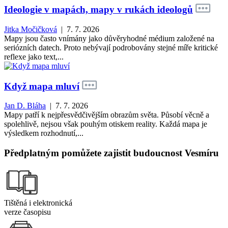
Ideologie v mapách, mapy v rukách ideologů
Jitka Močičková
| 7. 7. 2026
Mapy jsou často vnímány jako důvěryhodné médium založené na
seriózních datech. Proto nebývají podrobovány stejné míře kritické
reflexe jako text,...
Když mapa mluví
Jan D. Bláha
| 7. 7. 2026
Mapy patří k nejpřesvědčivějším obrazům světa. Působí věcně a
spolehlivě, nejsou však pouhým otiskem reality. Každá mapa je
výsledkem rozhodnutí,...
Předplatným pomůžete zajistit budoucnost Vesmíru
Tištěná i elektronická
verze časopisu