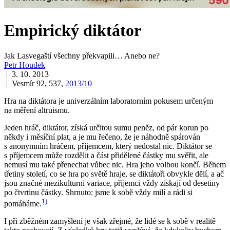
Empirický diktátor
Jak Lasvegaští všechny překvapili… Anebo ne?
Petr Houdek
| 3. 10. 2013
| Vesmír 92, 537,
2013/10
Hra na diktátora je univerzálním laboratorním pokusem určeným
na měření altruismu.
Jeden hráč, diktátor, získá určitou sumu peněz, od pár korun po
někdy i měsíční plat, a je mu řečeno, že je náhodně spárován
s anonymním hráčem, příjemcem, který nedostal nic. Diktátor se
s příjemcem může rozdělit a část přidělené částky mu svěřit, ale
nemusí mu také přenechat vůbec nic. Hra jeho volbou končí. Během
třetiny století, co se hra po světě hraje, se diktátoři obvykle dělí, a ač
jsou značné mezikulturní variace, příjemci vždy získají od desetiny
po čtvrtinu částky. Shrnuto: jsme k sobě vždy milí a rádi si
1)
pomáháme.
I při zběžném zamyšlení je však zřejmé, že lidé se k sobě v realitě