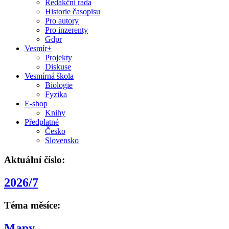
Redakční rada
Historie časopisu
Pro autory
Pro inzerenty
Gdpr
Vesmír+
Projekty
Diskuse
Vesmírná škola
Biologie
Fyzika
E-shop
Knihy
Předplatné
Česko
Slovensko
Aktuální číslo:
2026/7
Téma měsíce:
Mapy