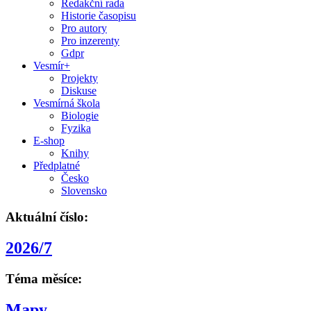
Redakční rada
Historie časopisu
Pro autory
Pro inzerenty
Gdpr
Vesmír+
Projekty
Diskuse
Vesmírná škola
Biologie
Fyzika
E-shop
Knihy
Předplatné
Česko
Slovensko
Aktuální číslo:
2026/7
Téma měsíce:
Mapy