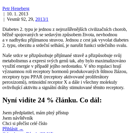
Petr Heneberg
| 10. 1. 2013
| Vesmír 92, 29,
2013/1
Diabetes 2. typu je jednou z nejrozšířenějších civilizačních chorob,
běžně spojovaných se sedavým způsobem života, nevhodnou
a v nadbytku přijímanou stravou. Jednou z cest jak vyvolat diabetes
2. typu, obezitu a srdeční selhání, je narušit funkci srdečního svalu.
Naše srdce se přizpůsobuje přijímané stravě a přizpůsobuje svůj
metabolismus a expresi svých genů tak, aby bylo maximalizováno
využití energie v případě jejího nedostatku. V této regulaci hrají
významnou roli receptory hormonů produkovaných štítnou žlázou,
receptory typu PPAR (receptory aktivované proliferátory
peroxizomů), retinoidní receptor X a dále i všechny molekuly
ovlivňující aktivitu a signální dráhy stimulované těmito receptory.
Nyní vidíte 24 % článku. Co dál:
Jsem předplatitel, mám plný přístup
Jsem návštěvník
Chci si přečíst celé číslo
Přihlásit
→