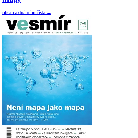
obsah aktuálního čísla
→