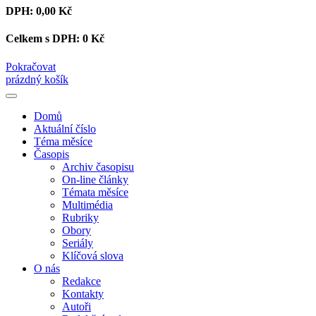
DPH:
0,00 Kč
Celkem s DPH:
0 Kč
Pokračovat
prázdný košík
Domů
Aktuální číslo
Téma měsíce
Časopis
Archiv časopisu
On-line články
Témata měsíce
Multimédia
Rubriky
Obory
Seriály
Klíčová slova
O nás
Redakce
Kontakty
Autoři