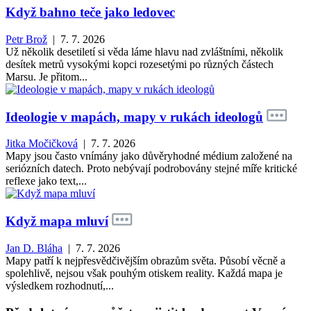
Když bahno teče jako ledovec
Petr Brož
| 7. 7. 2026
Už několik desetiletí si věda láme hlavu nad zvláštními, několik
desítek metrů vysokými kopci rozesetými po různých částech
Marsu. Je přitom...
Ideologie v mapách, mapy v rukách ideologů
Jitka Močičková
| 7. 7. 2026
Mapy jsou často vnímány jako důvěryhodné médium založené na
seriózních datech. Proto nebývají podrobovány stejné míře kritické
reflexe jako text,...
Když mapa mluví
Jan D. Bláha
| 7. 7. 2026
Mapy patří k nejpřesvědčivějším obrazům světa. Působí věcně a
spolehlivě, nejsou však pouhým otiskem reality. Každá mapa je
výsledkem rozhodnutí,...