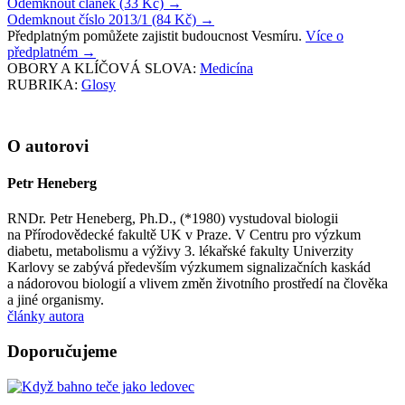
Odemknout článek (33 Kč)
→
Odemknout číslo 2013/1 (84 Kč)
→
Předplatným pomůžete zajistit budoucnost Vesmíru.
Více o
předplatném
→
OBORY A KLÍČOVÁ SLOVA:
Medicína
RUBRIKA:
Glosy
O autorovi
Petr Heneberg
RNDr. Petr Heneberg, Ph.D., (*1980) vystudoval biologii
na Přírodovědecké fakultě UK v Praze. V Centru pro výzkum
diabetu, metabolismu a výživy 3. lékařské fakulty Univerzity
Karlovy se zabývá především výzkumem signalizačních kaskád
a nádorovou biologií a vlivem změn životního prostředí na člověka
a jiné organismy.
články autora
Doporučujeme