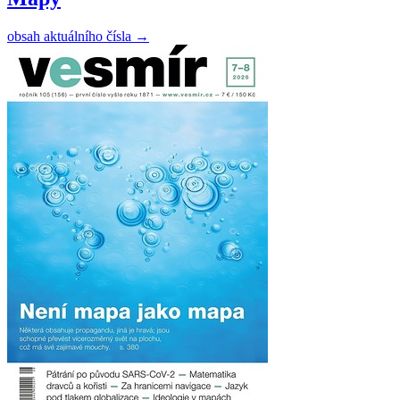
obsah aktuálního čísla
→