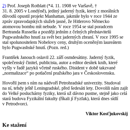
2)
Prof. Joseph Rotblatt (*4. 11. 1908 ve Varšavě, †
31. 8. 2005 v Londýně), jediný jaderný fyzik, který z morálních
důvodů opustil projekt Manhattan, jakmile bylo v roce 1944 ze
zpráv zpravodajských služeb jasné, že Hitlerovo Německo
atomovou bombu mít nebude. V roce 1954 se stal poradcem
Bertranda Russella a později jedním z čelných představitelů
Pugwashského hnutí za svět bez jaderných zbraní. V roce 1995 se
stal spolunositelem Nobelovy ceny, druhým oceněným laureátem
bylo Pugwashské hnutí. (Pozn. red.)
František Janouch oslavil 22. září osmdesátiny. Jaderný fyzik,
společenský činitel, publicista, autor a editor desítek knih, které
vyšly v řadě jazyků včetně ruského. Disident v době takzvané
„normalizace“ po potlačení pražského jara v Československu.
Hovořil jsem s ním na nádvoří Petrohradské univerzity. Studoval
na ní, tehdy ještě Leningradské, před šedesáti lety. Dovolili nám zajít
do Velké posluchárny fyziky, která už dávno pustne, stejně jako celá
stará budova Fyzikální fakulty (říkali jí Fyzfak), která dnes sídlí
v Petrodvorci.
Viktor Kosťjukovskij
Ke stažení