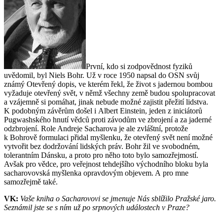
První, kdo si zodpovědnost fyziků
uvědomil, byl Niels Bohr. Už v roce 1950 napsal do OSN svůj
známý Otevřený dopis, ve kterém řekl, že život s jadernou bombou
vyžaduje otevřený svět, v němž všechny země budou spolupracovat
a vzájemně si pomáhat, jinak nebude možné zajistit přežití lidstva.
K podobným závěrům došel i Albert Einstein, jeden z iniciátorů
Pugwashského hnutí vědců proti závodům ve zbrojení a za jaderné
odzbrojení. Role Andreje Sacharova je ale zvláštní, protože
k Bohrově formulaci přidal myšlenku, že otevřený svět není možné
vytvořit bez dodržování lidských práv. Bohr žil ve svobodném,
tolerantním Dánsku, a proto pro něho toto bylo samozřejmostí.
Avšak pro vědce, pro veřejnost tehdejšího východního bloku byla
sacharovovská myšlenka opravdovým objevem. A pro mne
samozřejmě také.
VK:
Vaše kniha o Sacharovovi se jmenuje Nás sblížilo Pražské jaro.
Seznámil jste se s ním už po srpnových událostech v Praze?