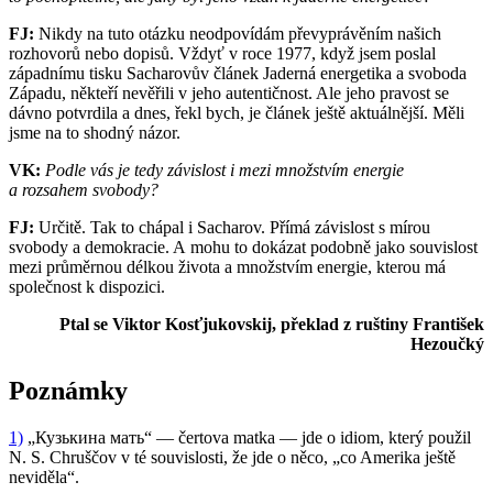
FJ:
Nikdy na tuto otázku neodpovídám převyprávěním našich
rozhovorů nebo dopisů. Vždyť v roce 1977, když jsem poslal
západnímu tisku Sacharovův článek Jaderná energetika a svoboda
Západu, někteří nevěřili v jeho autentičnost. Ale jeho pravost se
dávno potvrdila a dnes, řekl bych, je článek ještě aktuálnější. Měli
jsme na to shodný názor.
VK:
Podle vás je tedy závislost i mezi množstvím energie
a rozsahem svobody?
FJ:
Určitě. Tak to chápal i Sacharov. Přímá závislost s mírou
svobody a demokracie. A mohu to dokázat podobně jako souvislost
mezi průměrnou délkou života a množstvím energie, kterou má
společnost k dispozici.
Ptal se Viktor Kosťjukovskij, překlad z ruštiny František
Hezoučký
Poznámky
1)
„Кузькина мать“ — čertova matka — jde o idiom, který použil
N. S. Chruščov v té souvislosti, že jde o něco, „co Amerika ještě
neviděla“.