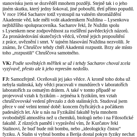
stanovisku jsem se dozvěděl mnohem později. Stejně tak i o jeho
jiném skutku, který jedny šokoval, jiné pobouřil, třetí přímo popudil.
V roce 1964 Sacharov totiž vystoupil na valném shromáždění
Akademie věd, kde měli volit akademikem Nuždina – Lysenkova
nejbližšího spolupracovníka. Sacharov řekl, že Nuždin spolu
s Lysenkem nese zodpovědnost za rozšíření pavědeckých názorů.
Za pronásledování skutečných vědců, včetně jejich propouštění
z práce, uvěznění i smrt. V tajném hlasování Nuždina nezvolili. Je
známo, že Chruščov tehdy chtěl Akademii rozpustit. Brzy ale místo
toho „rozpustili“ Chruščova samotného.
VK:
Podle sovětských měřítek se už i tehdy Sacharov choval zcela
vyzývavě, přesto ale k jeho represím nedošlo.
FJ:
Samozřejmě. Oceňovali jej jako vědce. A kromě toho doba už
nebyla stalinská, kdy vědci pracovali v mundúrech v laboratořích
laboratořích za ostnatým drátem. A také v tomto případě se
projevoval vztah k fyzikům – zejména k fyzikům, ten vztah
chruščovovské vedení převzalo z dob stalinských. Studoval jsem
přece v oné velmi temné době: koncem čtyřicátých a počátkem
padesátých let. Ale u nás na Fyzikální fakultě byla mnohem
svobodnější atmosféra než u chemiků, biologů nebo i na Filosofické
fakultě. Z různých pamětí i vyprávění vím, že Kurčatov řekl
Stalinovi, že buď bude mít bombu, nebo „ideologicky čistou“
fyziku. A Stalin si vybral bombu a Berija dostal pokyn fyziky nechat