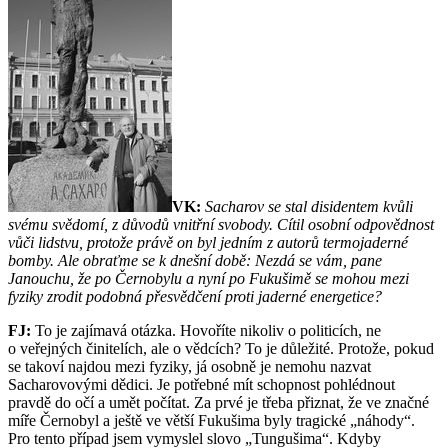
VK:
Sacharov se stal disidentem kvůli
svému svědomí, z důvodů vnitřní svobody. Cítil osobní odpovědnost
vůči lidstvu, protože právě on byl jedním z autorů termojaderné
bomby. Ale obraťme se k dnešní době: Nezdá se vám, pane
Janouchu, že po Černobylu a nyní po Fukušimě se mohou mezi
fyziky zrodit podobná přesvědčení proti jaderné energetice?
FJ:
To je zajímavá otázka. Hovoříte nikoliv o politicích, ne
o veřejných činitelích, ale o vědcích? To je důležité. Protože, pokud
se takoví najdou mezi fyziky, já osobně je nemohu nazvat
Sacharovovými dědici. Je potřebné mít schopnost pohlédnout
pravdě do očí a umět počítat. Za prvé je třeba přiznat, že ve značné
míře Černobyl a ještě ve větší Fukušima byly tragické „náhody“.
Pro tento případ jsem vymyslel slovo „Tungušima“. Kdyby