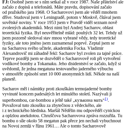
FJ:
Osobně jsem se s ním setkal až v roce 1987. Naše přátelství ale
začalo z dopisů a telefonátů. Máte pravdu, dopisování začalo
od pražského jara 1968. O Sacharovovi jsem ale věděl mnohem
dříve. Studoval jsem v Leningradě, potom v Moskvě, čítával jsem
sovětské noviny. V roce 1953 jsem v Pravdě viděl seznam nově
zvolených akademiků. Mezi nimi byl Andrej Sacharov, oblast
teoretická fyzika. Byl neuvěřitelně mlád: pouhých 32 let. Tehdy už
jsem pozorně sledoval stav mnou vybrané vědy, tedy teoretické
fyziky, ale toto jméno jsem zaznamenal poprvé. Zeptal jsem se
na Sacharova svého učitele, akademika Focka. Vladimir
Alexandrovič mi záhadně řekl: Sacharov byl zvolen za tajné práce.
Teprve později jsem se dozvěděl o Sacharovově roli při vytvoření
vodíkové bomby a Tokamaku. Jeho disidentství se začalo, když si
uvědomil, že jedna megatuna testovaného jaderného výbuchu
v atmosféře způsobí smrt 10 000 anonymních lidí. Někde na naší
planetě.
Sacharov měl i námitky proti zkouškám termojaderné bomby
vyvinuté koncem padesátých let minulého století. Nazývali ji
1)
superbombou, car-bombou a ještě také „кузькина мать“
.
Považoval tuto zkoušku za zbytečnou z vědeckého, ale
i z technického hlediska. Maršál Nědělin mu odpověděl cynickou
a oplzlou anekdotou. Chruščova Sacharovova zpráva rozzuřila. Tu
bombu o síle okolo 58 megatun pak přece jen nechali vybuchnout
na Novoj zemlji v říjnu 1961… Ale o tomto Sacharovově