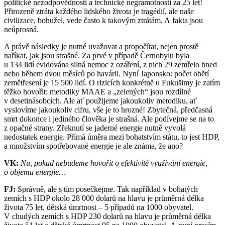
politické nezodpovědnosti a technické negramotnosti za 25 let!
Přirozeně ztráta každého lidského života je tragédií, ale naše
civilizace, bohužel, vede často k takovým ztrátám. A fakta jsou
neúprosná.
A právě následky je nutné uvažovat a propočítat, nejen prostě
naříkat, jak jsou strašné. Za prvé v případě Černobylu byla
u 134 lidí evidována silná nemoc z ozáření, z nich 29 zemřelo hned
nebo během dvou měsíců po havárii. Nyní Japonsko: počet obětí
zemětřesení je 15 500 lidí. O rizicích konkrétně u Fukušimy je zatím
těžko hovořit: metodiky MAAE a „zelených“ jsou rozdílné
v desetinásobcích. Ale ať použijeme jakoukoliv metodiku, ať
vyslovíme jakoukoliv cifru, vše je to hrozné! Zbytečná, předčasná
smrt dokonce i jediného člověka je strašná. Ale podívejme se na to
z opačné strany. Zřeknutí se jaderné energie nutně vyvolá
nedostatek energie. Přímá úměra mezi bohatstvím státu, to jest HDP,
a množstvím spotřebované energie je ale známa, že ano?
VK:
Nu, pokud nebudeme hovořit o efektivitě využívání energie,
o objemu energie…
FJ:
Správně, ale s tím posečkejme. Tak například v bohatých
zemích s HDP okolo 28 000 dolarů na hlavu je průměrná délka
života 75 let, dětská úmrtnost – 5 případů na 1000 obyvatel.
V chudých zemích s HDP 230 dolarů na hlavu je průměrná délka