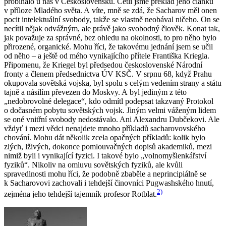
probíhalo u nás v Československu. Četli jsme překlad jeho článku
v příloze Mladého světa. A víte, mně se zdá, že Sacharov měl onen
pocit intelektuální svobody, takže se vlastně neobával ničeho. On se
necítil nějak odvážným, ale právě jako svobodný člověk. Konat tak,
jak považuje za správné, bez ohledu na okolnosti, to pro něho bylo
přirozené, organické. Mohu říci, že takovému jednání jsem se učil
od něho – a ještě od mého vynikajícího přítele Františka Kriegla.
Připomenu, že Kriegel byl předsedou československé Národní
fronty a členem předsednictva ÚV KSČ. V srpnu 68, když Prahu
okupovala sovětská vojska, byl spolu s celým vedením strany a státu
tajně a násilím převezen do Moskvy. A byl jediným z této
„nedobrovolné delegace“, kdo odmítl podepsat takzvaný Protokol
o dočasném pobytu sovětských vojsk. Jiným velmi váženým lidem
se oné vnitřní svobody nedostávalo. Ani Alexandru Dubčekovi. Ale
vždyť i mezi vědci nenajdete mnoho příkladů sacharovovského
chování. Mohu dát několik zcela opačných příkladů: kolik bylo
zlých, lživých, dokonce pomlouvačných dopisů akademiků, mezi
nimiž byli i vynikající fyzici. I takové bylo „volnomyšlenkářství
fyziků“. Nikoliv na omluvu sovětských fyziků, ale kvůli
spravedlnosti mohu říci, že podobně zbaběle a neprincipiálně se
k Sacharovovi zachovali i tehdejší činovníci Pugwashského hnutí,
2)
zejména jeho tehdejší tajemník profesor Rotblat.