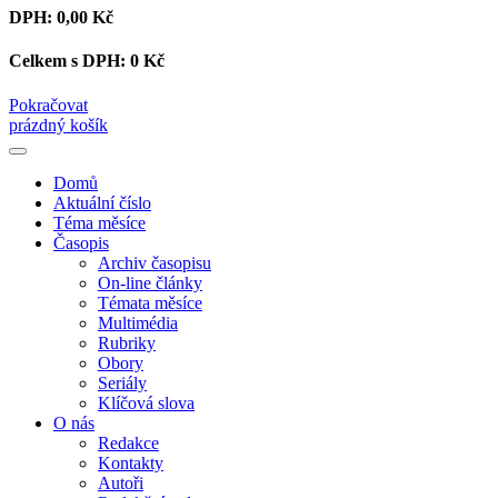
DPH:
0,00 Kč
Celkem s DPH:
0 Kč
Pokračovat
prázdný košík
Domů
Aktuální číslo
Téma měsíce
Časopis
Archiv časopisu
On-line články
Témata měsíce
Multimédia
Rubriky
Obory
Seriály
Klíčová slova
O nás
Redakce
Kontakty
Autoři