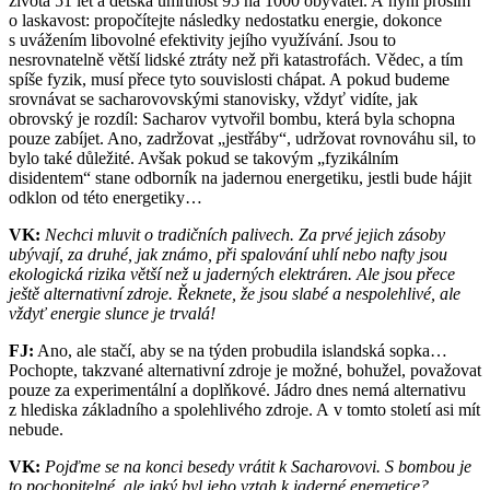
života 51 let a dětská úmrtnost 95 na 1000 obyvatel. A nyní prosím
o laskavost: propočítejte následky nedostatku energie, dokonce
s uvážením libovolné efektivity jejího využívání. Jsou to
nesrovnatelně větší lidské ztráty než při katastrofách. Vědec, a tím
spíše fyzik, musí přece tyto souvislosti chápat. A pokud budeme
srovnávat se sacharovovskými stanovisky, vždyť vidíte, jak
obrovský je rozdíl: Sacharov vytvořil bombu, která byla schopna
pouze zabíjet. Ano, zadržovat „jestřáby“, udržovat rovnováhu sil, to
bylo také důležité. Avšak pokud se takovým „fyzikálním
disidentem“ stane odborník na jadernou energetiku, jestli bude hájit
odklon od této energetiky…
VK:
Nechci mluvit o tradičních palivech. Za prvé jejich zásoby
ubývají, za druhé, jak známo, při spalování uhlí nebo nafty jsou
ekologická rizika větší než u jaderných elektráren. Ale jsou přece
ještě alternativní zdroje. Řeknete, že jsou slabé a nespolehlivé, ale
vždyť energie slunce je trvalá!
FJ:
Ano, ale stačí, aby se na týden probudila islandská sopka…
Pochopte, takzvané alternativní zdroje je možné, bohužel, považovat
pouze za experimentální a doplňkové. Jádro dnes nemá alternativu
z hlediska základního a spolehlivého zdroje. A v tomto století asi mít
nebude.
VK:
Pojďme se na konci besedy vrátit k Sacharovovi. S bombou je
to pochopitelné, ale jaký byl jeho vztah k jaderné energetice?