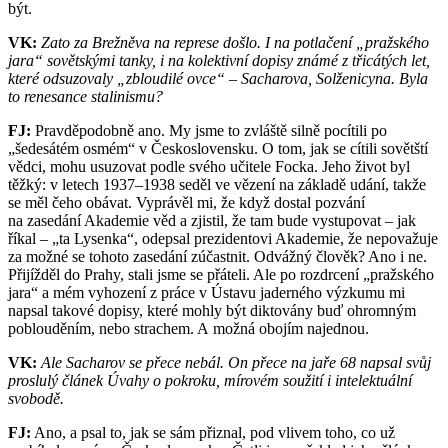
být.
VK:
Zato za Brežněva na represe došlo. I na potlačení „pražského
jara“ sovětskými tanky, i na kolektivní dopisy známé z třicátých let,
které odsuzovaly „zbloudilé ovce“ – Sacharova, Solženicyna. Byla
to renesance stalinismu?
FJ:
Pravděpodobně ano. My jsme to zvláště silně pocítili po
„šedesátém osmém“ v Československu. O tom, jak se cítili sovětští
vědci, mohu usuzovat podle svého učitele Focka. Jeho život byl
těžký: v letech 1937–1938 seděl ve vězení na základě udání, takže
se měl čeho obávat. Vyprávěl mi, že když dostal pozvání
na zasedání Akademie věd a zjistil, že tam bude vystupovat – jak
říkal – „ta Lysenka“, odepsal prezidentovi Akademie, že nepovažuje
za možné se tohoto zasedání zúčastnit. Odvážný člověk? Ano i ne.
Přijížděl do Prahy, stali jsme se přáteli. Ale po rozdrcení „pražského
jara“ a mém vyhození z práce v Ústavu jaderného výzkumu mi
napsal takové dopisy, které mohly být diktovány buď ohromným
poblouděním, nebo strachem. A možná obojím najednou.
VK:
Ale Sacharov se přece nebál. On přece na jaře 68 napsal svůj
proslulý článek Úvahy o pokroku, mírovém soužití i intelektuální
svobodě.
FJ:
Ano, a psal to, jak se sám přiznal, pod vlivem toho, co už