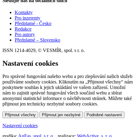
Sledujte nás na sociálních sítích
Kontakty
Pro inzerenty
Předplatné - Česko
Redakce
Pro autory
Předplatné – Slovensko
ISSN 1214-4029, © VESMÍR, spol. s r. o.
Nastavení cookies
Pro správné fungování našeho webu a pro zlepšování našich služeb
používáme soubory cookies. Kliknutím na „Přijmout všechny“ nám
poskytnete souhlas k jejich ukládání ve vašem zařízení. Umožní
nám to zajistit správné fungování všech součástí webu a sbírat
anonymní statistické informace o návštěvnosti stránek. Můžete také
přijmout jen technicky nezbytné soubory cookies.
Přijmout všechny
Přijmout jen nezbytné
Podrobné nastavení
Nastavení cookies
grafika:
AnFas, spol. s r. o.
, realizace:
WebActive, s. r. o.
,