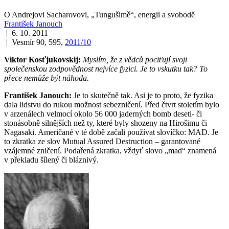
O Andrejovi Sacharovovi, „Tungušimě“, energii a svobodě
František Janouch
| 6. 10. 2011
| Vesmír 90, 595,
2011/10
Viktor Kosťjukovskij:
Myslím, že z vědců pociťují svoji
společenskou zodpovědnost nejvíce fyzici. Je to vskutku tak? To
přece nemůže být náhoda.
František Janouch:
Je to skutečně tak. Asi je to proto, že fyzika
dala lidstvu do rukou možnost sebezničení. Před čtvrt stoletím bylo
v arzenálech velmocí okolo 56 000 jaderných bomb deseti- či
stonásobně silnějších než ty, které byly shozeny na Hirošimu či
Nagasaki. Američané v té době začali používat slovíčko: MAD. Je
to zkratka ze slov Mutual Assured Destruction – garantované
vzájemné zničení. Podařená zkratka, vždyť slovo „mad“ znamená
v překladu šílený či bláznivý.