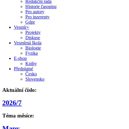
Redakční rada
Historie časopisu
Pro autory
Pro inzerenty
Gdpr
Vesmír+
Projekty
Diskuse
Vesmírná škola
Biologie
Fyzika
E-shop
Knihy
Předplatné
Česko
Slovensko
Aktuální číslo:
2026/7
Téma měsíce:
Mapy