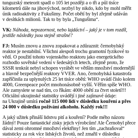
tunguzský meteorit spadl o 105 let později a o tři a půl tisíce
kilometrů dále na jihovýchod, nezbyl by nikdo, kdo by mohl měřit
únik radioaktivity z Fukušimy. Počet obětí by byl zřejmě udáván
v desítkách milionů. Tak to by byla „Tungušima“.
VK:
Náhoda, nepozornost, nebo lajdáctví – jaký je v tom rozdíl,
jestliže následky jsou stejně strašné?
FJ:
Musím znovu a znovu zopakovat a zdůraznit: černobylský
reaktor je nestabilní. Všichni alespoň trochu gramotní fyzikové to
vědí. O použití tohoto vojenského reaktoru jako energetického
rozhodlo sovětské vedení v šedesátých letech, zřejmě proto, že
SSSR tenkrát nebyl schopen vyrábět ve větším množství modernější
a hlavně bezpečnější reaktory VVER. Ano, černobylská katastrofa
zapříčinila za uplynulých 25 let tisíce obětí: WHO uvádí číslo kolem
4000, Greenpeace počet mnohonásobně vyšší. Věřím spíše WHO.
Ale zamyslete se nad tím, co říkám: 4000 obětí za čtvrt století!!!
Oficiální ukrajinské statistiky uvádějí i jiné zajímavé údaje:
na Ukrajině umírá
ročně 115 000 lidí v důsledku kouření a přes
24 000 v důsledku požívání alkoholu. Každý rok!!!
A jaký užitek přináší lidstvu pití a kouření? Podle mého názoru
žádný! Pouze fantastické zisky jejich výrobcům! Ale Černobyl přece
dával zemi ohromné množství elektřiny! Jen tím „zachraňoval“
statisticky za rok více lidských životů, než zmařil v důsledku