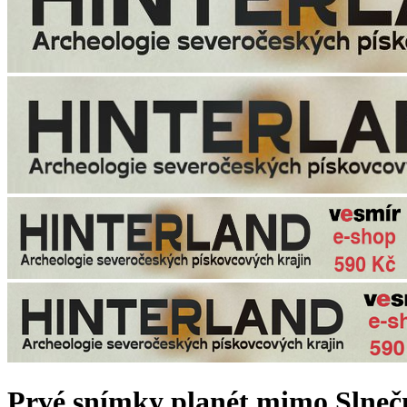
Prvé snímky planét mimo Slnečn