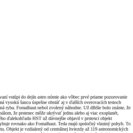
vaní vstúpi do dejín astro nómie ako vôbec prvé priame pozorovanie
má vysokú šancu úspešne obstáť aj v ďalších overovacích testoch
Južná ryba. Fomalhaut nebol zvolený náhodne. Už dlhšie bolo známe, že
nálom, že prstenec môže ukrývať jednu alebo aj viac exoplanét,
ého ďalekohľadu HST už dávnejšie objavil v prstenci objekt
pohybuje rovnako ako Fomalhaut. Teda majú spoločný vlastný pohyb. To
u. Objekt je vzdialený od centrálnej hviezdy až 119 astronomických