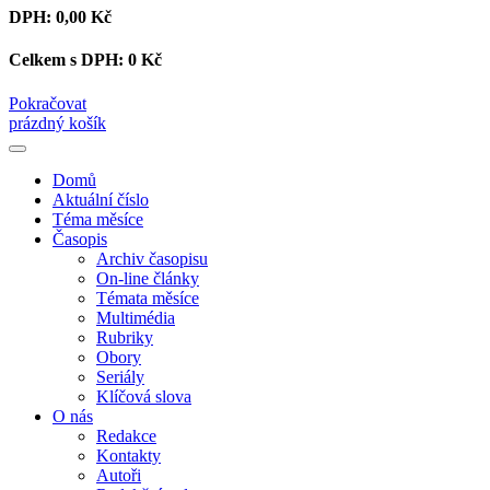
DPH:
0,00 Kč
Celkem s DPH:
0 Kč
Pokračovat
prázdný košík
Domů
Aktuální číslo
Téma měsíce
Časopis
Archiv časopisu
On-line články
Témata měsíce
Multimédia
Rubriky
Obory
Seriály
Klíčová slova
O nás
Redakce
Kontakty
Autoři