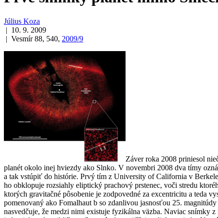
Július Koza
| 10. 9. 2009
| Vesmír 88, 540,
2009/9
Záver roka 2008 priniesol ni
planét okolo inej hviezdy ako Slnko. V novembri 2008 dva tímy ozná
a tak vstúpiť do histórie. Prvý tím z University of California v Ber
ho obklopuje rozsiahly eliptický prachový prstenec, voči stredu kto
ktorých gravitačné pôsobenie je zodpovedné za excentricitu a teda 
pomenovaný ako Fomalhaut b so zdanlivou jasnosťou 25. magnitúdy 
nasvedčuje, že medzi nimi existuje fyzikálna väzba. Naviac snímky z