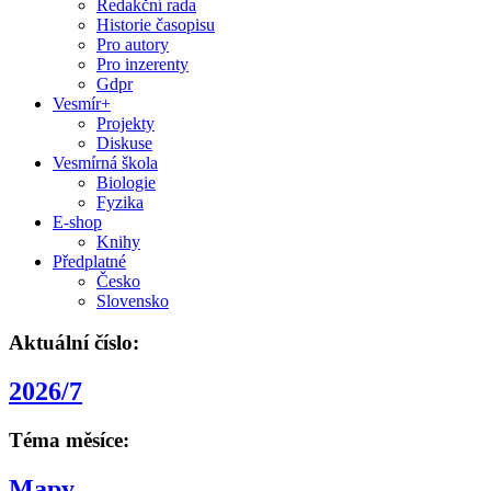
Redakční rada
Historie časopisu
Pro autory
Pro inzerenty
Gdpr
Vesmír+
Projekty
Diskuse
Vesmírná škola
Biologie
Fyzika
E-shop
Knihy
Předplatné
Česko
Slovensko
Aktuální číslo:
2026/7
Téma měsíce:
Mapy