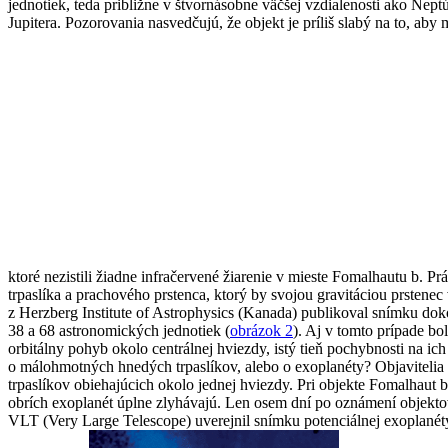
jednotiek, teda približne v štvornásobne väčšej vzdialenosti ako Ne
Jupitera. Pozorovania nasvedčujú, že objekt je príliš slabý na to,
ktoré nezistili žiadne infračervené žiarenie v mieste Fomalhautu b. Pr
trpaslíka a prachového prstenca, ktorý by svojou gravitáciou prstenec
z Herzberg Institute of Astrophysics (Kanada) publikoval snímku do
38 a 68 astronomických jednotiek (
obrázok 2
). Aj v tomto prípade b
orbitálny pohyb okolo centrálnej hviezdy, istý tieň pochybnosti na ich
o málohmotných hnedých trpaslíkov, alebo o exoplanéty? Objavitelia 
trpaslíkov obiehajúcich okolo jednej hviezdy. Pri objekte Fomalhaut
obrích exoplanét úplne zlyhávajú. Len osem dní po oznámení objekto
VLT (Very Large Telescope) uverejnil snímku potenciálnej exoplanéty 