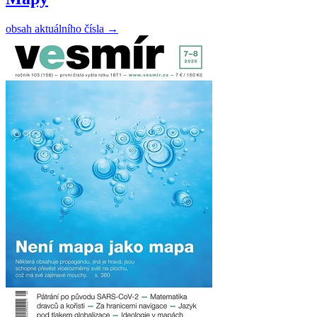
obsah aktuálního čísla
→