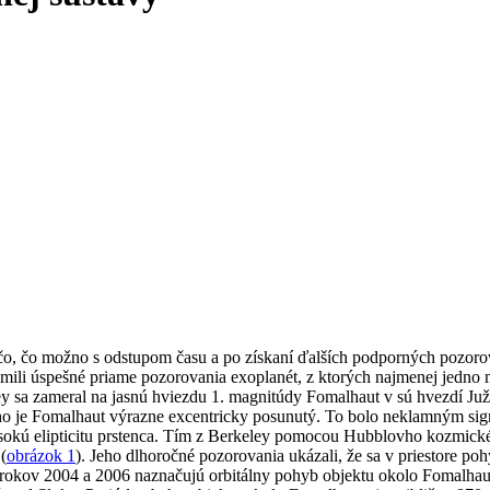
ečo, čo možno s odstupom času a po získaní ďalších podporných pozoro
mili úspešné priame pozorovania exoplanét, z ktorých najmenej jedno 
keley sa zameral na jasnú hviezdu 1. magnitúdy Fomalhaut v sú hvezdí 
rého je Fomalhaut výrazne excentricky posunutý. To bolo neklamným sig
vysokú elipticitu prstenca. Tím z Berkeley pomocou Hubblovho kozmick
(
obrázok 1
). Jeho dlhoročné pozorovania ukázali, že sa v priestore 
 rokov 2004 a 2006 naznačujú orbitálny pohyb objektu okolo Fomalhaut