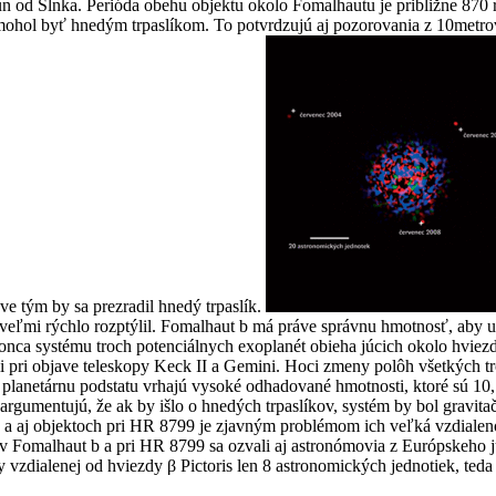
ptún od Slnka. Perióda obehu objektu okolo Fomalhautu je približne 87
 aby mohol byť hnedým trpaslíkom. To potvrdzujú aj pozorovania z 10me
áve tým by sa prezradil hnedý trpaslík.
 veľmi rýchlo rozptýlil. Fomalhaut b má práve správnu hmotnosť, aby ud
konca systému troch potenciálnych exoplanét obieha júcich okolo hviez
oli pri objave teleskopy Keck II a Gemini. Hoci zmeny polôh všetkých 
 planetárnu podstatu vrhajú vysoké odhadované hmotnosti, ktoré sú 10, 1
argumentujú, že ak by išlo o hnedých trpaslíkov, systém by bol gravit
 b a aj objektoch pri HR 8799 je zjavným problémom ich veľká vzdialen
v Fomalhaut b a pri HR 8799 sa ozvali aj astronómovia z Európskeho j
vzdialenej od hviezdy β Pictoris len 8 astronomických jednotiek, teda