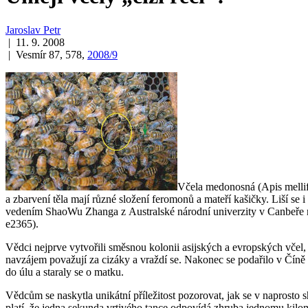
Jaroslav Petr
| 11. 9. 2008
| Vesmír 87, 578,
2008/9
Včela medonosná (
Apis melli
a zbarvení těla mají různé složení feromonů a mateří kašičky. Liší s
vedením ShaoWu Zhanga z Australské národní univerzity v Canbeře ny
e2365).
Vědci nejprve vytvořili směsnou kolonii asijských a evropských včel,
navzájem považují za cizáky a vraždí se. Nakonec se podařilo v Číně
do úlu a staraly se o matku.
Vědcům se naskytla unikátní příležitost pozorovat, jak se v naprost
platí, že jedna sekunda vrtivého tance odpovídá zhruba jednomu kilome