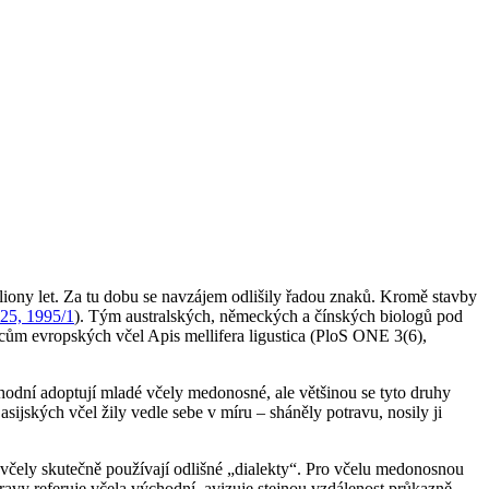
iliony let. Za tu dobu se navzájem odlišily řadou znaků. Kromě stavby
 25, 1995/1
). Tým australských, německých a čínských biologů pod
ncům evropských včel
Apis mellifera ligustica
(PloS ONE 3(6),
chodní adoptují mladé včely medonosné, ale většinou se tyto druhy
asijských včel žily vedle sebe v míru – sháněly potravu, nosily ji
 včely skutečně používají odlišné „dialekty“. Pro včelu medonosnou
travy referuje včela východní, avizuje stejnou vzdálenost průkazně