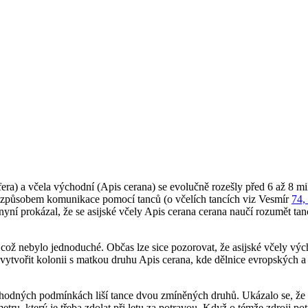
fera
) a včela východní (
Apis cerana
) se evolučně rozešly před 6 až 8 m
e i způsobem komunikace pomocí tanců (o včelích tancích viz Vesmír
74,
ní prokázal, že se asijské včely
Apis cerana cerana
naučí rozumět ta
 což nebylo jednoduché. Občas lze sice pozorovat, že asijské včely vý
 vytvořit kolonii s matkou druhu
Apis cerana
, kde dělnice evropských a 
o shodných podmínkách liší tance dvou zmíněných druhů. Ukázalo se, že
tru, který je třeba zdolat při letu za potravou. Když o témže zdroji po