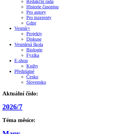
Redakční rada
Historie časopisu
Pro autory
Pro inzerenty
Gdpr
Vesmír+
Projekty
Diskuse
Vesmírná škola
Biologie
Fyzika
E-shop
Knihy
Předplatné
Česko
Slovensko
Aktuální číslo:
2026/7
Téma měsíce:
Mapy