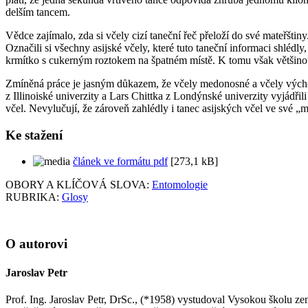
delším tancem.
Vědce zajímalo, zda si včely cizí taneční řeč přeloží do své mateřšti
Označili si všechny asijské včely, které tuto taneční informaci shlédly
krmítko s cukerným roztokem na špatném místě. K tomu však většinou 
Zmíněná práce je jasným důkazem, že včely medonosné a včely výcho
z Illinoiské univerzity a Lars Chittka z Londýnské univerzity vyjádři
včel. Nevylučují, že zároveň zahlédly i tanec asijských včel ve své „ma
Ke stažení
článek ve formátu pdf
[273,1 kB]
OBORY A KLÍČOVÁ SLOVA:
Entomologie
RUBRIKA:
Glosy
O autorovi
Jaroslav Petr
Prof. Ing. Jaroslav Petr, DrSc., (*1958) vystudoval Vysokou školu 