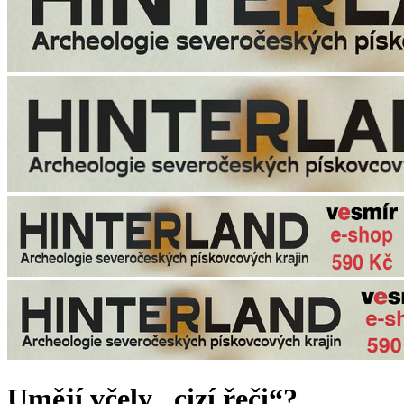
Umějí včely „cizí řeči“?