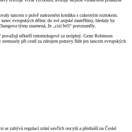
eferovaly tancem o právě nalezeném krmítku s cukerným roztokem.
ly tanec evropských dělnic do své asijské mateřštiny, hledaly by
 Zhangova týmu znamená, že „cizí řeči“ porozuměly.
“ považují někteří entomologové za neúplný. Gene Robinson
ly nemusely při cestě za zdrojem potravy řídit jen tancem evropských
i se zabývá regulací zrání savčích oocytů a přednáší na České