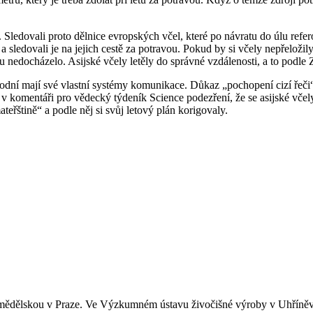
ny. Sledovali proto dělnice evropských včel, které po návratu do úlu r
, a sledovali je na jejich cestě za potravou. Pokud by si včely nepřeloži
nedocházelo. Asijské včely letěly do správné vzdálenosti, a to podle
dní mají své vlastní systémy komunikace. Důkaz „pochopení cizí řeči
li v komentáři pro vědecký týdeník Science podezření, že se asijské vče
teřštině“ a podle něj si svůj letový plán korigovaly.
zemědělskou v Praze. Ve Výzkumném ústavu živočišné výroby v Uhříněvs