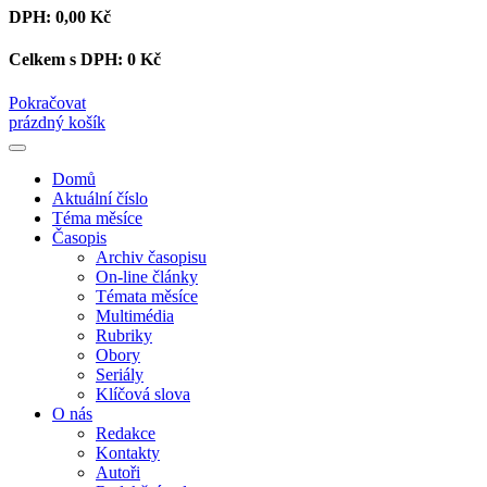
DPH:
0,00 Kč
Celkem s DPH:
0 Kč
Pokračovat
prázdný košík
Domů
Aktuální číslo
Téma měsíce
Časopis
Archiv časopisu
On-line články
Témata měsíce
Multimédia
Rubriky
Obory
Seriály
Klíčová slova
O nás
Redakce
Kontakty
Autoři