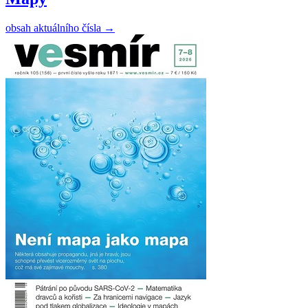
obsah aktuálního čísla
→