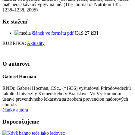
mať neočakávaný vplyv na iné. (The Journal of Nutrition 135,
1236–1238, 2005)
Ke stažení
článek ve formátu pdf
[319,27 kB]
RUBRIKA:
Aktuality
O autorovi
Gabriel Hocman
RNDr. Gabriel Hocman, CSc., (*1936) vyštudoval Prírodovedeckú
fakultu Univerzity Komenského v Bratislave. Vo Výskumnom
ústave preventívneho lekárstva sa zaoberá prevenciou nádorových
chorôb.
články autora
Doporučujeme