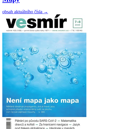
obsah aktuálního čísla
→