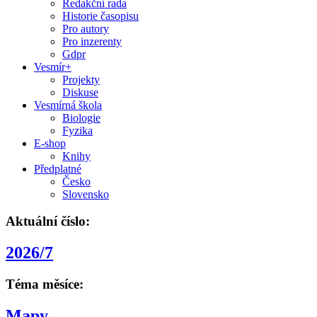
Redakční rada
Historie časopisu
Pro autory
Pro inzerenty
Gdpr
Vesmír+
Projekty
Diskuse
Vesmírná škola
Biologie
Fyzika
E-shop
Knihy
Předplatné
Česko
Slovensko
Aktuální číslo:
2026/7
Téma měsíce:
Mapy