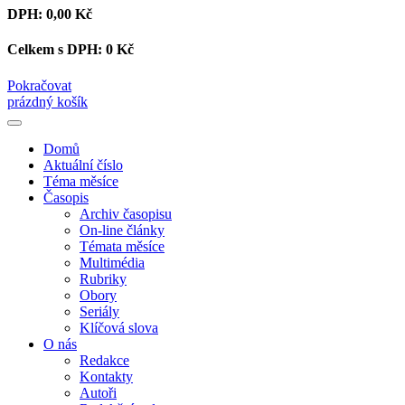
DPH:
0,00 Kč
Celkem s DPH:
0 Kč
Pokračovat
prázdný košík
Domů
Aktuální číslo
Téma měsíce
Časopis
Archiv časopisu
On-line články
Témata měsíce
Multimédia
Rubriky
Obory
Seriály
Klíčová slova
O nás
Redakce
Kontakty
Autoři