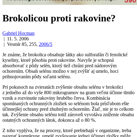
Brokolicou proti rakovine?
Gabriel Hocman
| 11. 5. 2006
| Vesmír 85, 255,
2006/5
Je známe, že brokolica obsahuje látky ako sulforafán či fenolické
kyseliny, ktoré pôsobia proti rakovine. Navyše je schopná
absorbovať z pôdy selén, ktorý tiež chráni pred nádorovým
ochorením. Obsah selénu možno v nej zvýšiť aj umelo, hoci
prihnojovaním pôdy soľami selénu.
Pri pokusoch na zvieratách zvýšenie obsahu selénu v brokolici
z jedného až do vyše 800 mikrogramov na gram veľmi účinne tlmilo
vznik a rozvinutie rakoviny hrubého čreva. Kombinácia
spomínaných ochranných zložiek so selénom bola prísľubom ešte
účinnejšej ochrany pred zhubným ochorením. Žiaľ, nie je to celkom
tak. Zvýšenie obsahu selénu totiž zároveň vyvoláva zníženie obsahu
ostatných ochranných látok, dokonca až o 80 %.
Z toho vyplýva, že na procesy, ktoré prebiehajú v organizme, treba
nazerať komplexne, umelé zvyšovanie jednej účinnej zložky môže