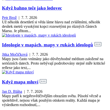
Když bahno teče jako ledovec
Petr Brož
| 7. 7. 2026
Už několik desetiletí si věda láme hlavu nad zvláštními, několik
desítek metrů vysokými kopci rozesetými po různých částech
Marsu. Je přitom...
Ideologie v mapách, mapy v rukách ideologů
Jitka Močičková
| 7. 7. 2026
Mapy jsou často vnímány jako důvěryhodné médium založené na
seriózních datech. Proto nebývají podrobovány stejné míře kritické
reflexe jako text,...
Když mapa mluví
Jan D. Bláha
| 7. 7. 2026
Mapy patří k nejpřesvědčivějším obrazům světa. Působí věcně a
spolehlivě, nejsou však pouhým otiskem reality. Každá mapa je
výsledkem rozhodnutí,...