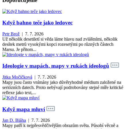
Doporučujeme
Když bahno teče jako ledovec
Petr Brož
| 7. 7. 2026
Už několik desetiletí si věda láme hlavu nad zvláštními, několik
desítek metrů vysokými kopci rozesetými po různých částech
Marsu. Je přitom...
Ideologie v mapách, mapy v rukách ideologů
Jitka Močičková
| 7. 7. 2026
Mapy jsou často vnímány jako důvěryhodné médium založené na
seriózních datech. Proto nebývají podrobovány stejné míře kritické
reflexe jako text,...
Když mapa mluví
Jan D. Bláha
| 7. 7. 2026
Mapy patří k nejpřesvědčivějším obrazům světa. Působí věcně a