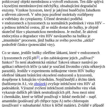
pohlcovaný objekt membránou a vytvoří endozom. Ten dále splývá
s kyselými membránovými měchýřky, obsahujícími degradační
enzymy. Vznikne lyzozom, který je jakýmsi buněčným žaludkem
a střevem zároveň. V něm jsou pozřené molekuly rozštěpeny
a vstřebány do cytoplazmy. Účinné destrukci podléhá
v endozomech a lyzozomech za normálních podmínek i virus HIV –
a jedinou infekční cestou, jíž se může dostat do buňky, je zřejmě
skutečně fúze s plazmatickou membránou. Je možné, že aktivní
endocytóza a degradace viru HIV navázaného na buňku je
„imunitním“ procesem, jímž buňka ze svého povrchu „uklízí“
podezřelé částice (potenciální viry).
Co se stane, jestliže buňky ošetříme látkami, které v endozomech
1)
i lyzozomech zvýší pH
, a tím zablokujeme jejich „zažívací“
funkce? To není akademická otázka! Taková situace nastává po
aplikaci některých léčiv (a také je součástí životního cyklu některých
parazitů). Jestliže v experimentu infikujeme virem HIV buňky
ošetřené látkami bránícími okyselení endozomů a lyzozomů,
dospějeme k šokujícím výsledkům. Nejúčinnější z těchto látek
(bafilomycin A1, viz
obrázek
) zvyšuje infekčnost viru HIV až
padesátkrát. Výrazné zvýšení infekčnosti zmíněného viru však
vykazuje dalších pět látek neutralizujících pH. Jsou mezi nimi
i chemikálie, které se běžně používají v lidské medicíně – např.
amantidin (podávaný při chřipce typu A) nebo chloroquin
(používaný v subsaharské Africe k léčbě malárie). Zvláště v případě