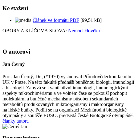
Ke stažení
Článek ve formátu PDF
[99,51 kB]
OBORY A KLÍČOVÁ SLOVA:
Nemoci člověka
O autorovi
Jan Černý
Prof. Jan Černý, Dr., (*1970) vystudoval Přírodovědeckou fakultu
UK v Praze. Na této fakultě přednáší buněčnou biologii, imunologii
a histologii. Zabývá se kvantitativní imunologií, imunologickými
aspekty mikrochimérismu a ve volném čase se pokouší pochopit
molekulární a buněčné mechanismy působení sekundárních
metabolitů produkovaných mikroorganismy i makroorganismy
na lidské buňky. Podílí se na organizaci Mezinárodní biologické
olympiády a soutěže EUSO, předsedá české Biologické olympiádě.
články autora