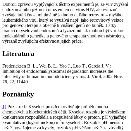
Dobrou zprávou vyplývající z těchto experimentů je, že vliv zvýšení
endozomálního pH není omezen jen na virus HIV, ale výrazně
zvyšuje infekčnost minimálně jednoho dalšího retroviru – myšího
leukemického viru, který se využívá např. jako retrovirový vektor
pro genovou terapii a obecně k vnášení genů do buněk. Látky
bránící okyselování endozomů a lyzozomů tak mohou být v rukou
molekulárního genetika a genového terapeuta vhodným nástrojem,
výrazně zvyšujícím efektivnost jejich práce.
Literatura
Fredericksen B. L., Wei B. L., Yao J., Luo T., Garcia J. V.:
Inhibition of endosomal/lysosomal degradation increases the
infectivity of human immunodeficiency virus. J. Virol. 2002 Nov,
76, 22, 11440
Poznámky
1)
Pozn. red.: Kyselost prostředí ovlivňuje průběh mnoha
chemických a biochemických dějů. Kyselost roztoku je výsledkem
konkurence rozpouštědla a rozpuštěné látky o proton. pH vyjadřuje
kvantitativní (logaritmickou) míru kyselosti. Roztok s pH menším
než 7 považujeme za kyselý, roztok s pH větším než 7 za zásaditý.