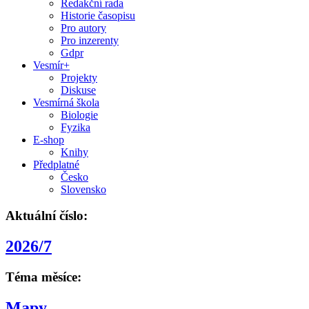
Redakční rada
Historie časopisu
Pro autory
Pro inzerenty
Gdpr
Vesmír+
Projekty
Diskuse
Vesmírná škola
Biologie
Fyzika
E-shop
Knihy
Předplatné
Česko
Slovensko
Aktuální číslo:
2026/7
Téma měsíce:
Mapy