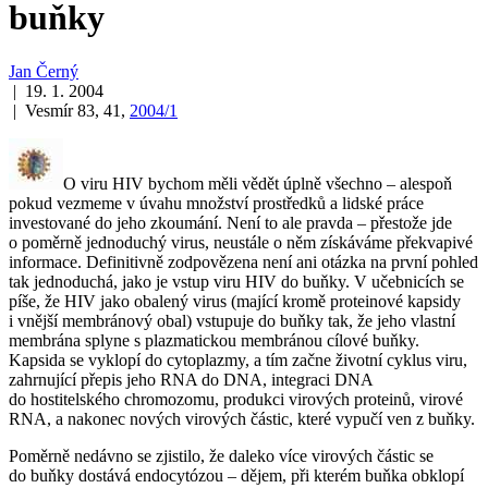
buňky
Jan Černý
| 19. 1. 2004
| Vesmír 83, 41,
2004/1
O viru HIV bychom měli vědět úplně všechno – alespoň
pokud vezmeme v úvahu množství prostředků a lidské práce
investované do jeho zkoumání. Není to ale pravda – přestože jde
o poměrně jednoduchý virus, neustále o něm získáváme překvapivé
informace. Definitivně zodpovězena není ani otázka na první pohled
tak jednoduchá, jako je vstup viru HIV do buňky. V učebnicích se
píše, že HIV jako obalený virus (mající kromě proteinové kapsidy
i vnější membránový obal) vstupuje do buňky tak, že jeho vlastní
membrána splyne s plazmatickou membránou cílové buňky.
Kapsida se vyklopí do cytoplazmy, a tím začne životní cyklus viru,
zahrnující přepis jeho RNA do DNA, integraci DNA
do hostitelského chromozomu, produkci virových proteinů, virové
RNA, a nakonec nových virových částic, které vypučí ven z buňky.
Poměrně nedávno se zjistilo, že daleko více virových částic se
do buňky dostává endocytózou – dějem, při kterém buňka obklopí