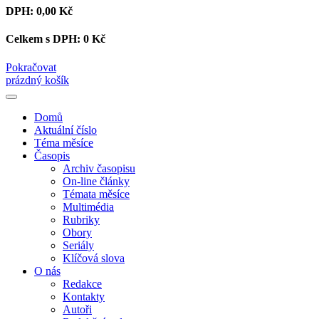
DPH:
0,00 Kč
Celkem s DPH:
0 Kč
Pokračovat
prázdný košík
Domů
Aktuální číslo
Téma měsíce
Časopis
Archiv časopisu
On-line články
Témata měsíce
Multimédia
Rubriky
Obory
Seriály
Klíčová slova
O nás
Redakce
Kontakty
Autoři