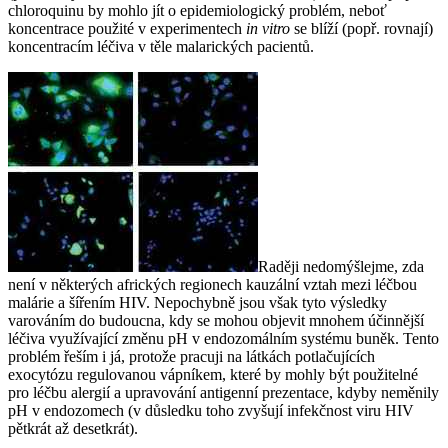
chloroquinu by mohlo jít o epidemiologický problém, neboť
koncentrace použité v experimentech
in vitro
se blíží (popř. rovnají)
koncentracím léčiva v těle malarických pacientů.
Raději nedomýšlejme, zda
není v některých afrických regionech kauzální vztah mezi léčbou
malárie a šířením HIV. Nepochybně jsou však tyto výsledky
varováním do budoucna, kdy se mohou objevit mnohem účinnější
léčiva využívající změnu pH v endozomálním systému buněk. Tento
problém řeším i já, protože pracuji na látkách potlačujících
exocytózu regulovanou vápníkem, které by mohly být použitelné
pro léčbu alergií a upravování antigenní prezentace, kdyby neměnily
pH v endozomech (v důsledku toho zvyšují infekčnost viru HIV
pětkrát až desetkrát).