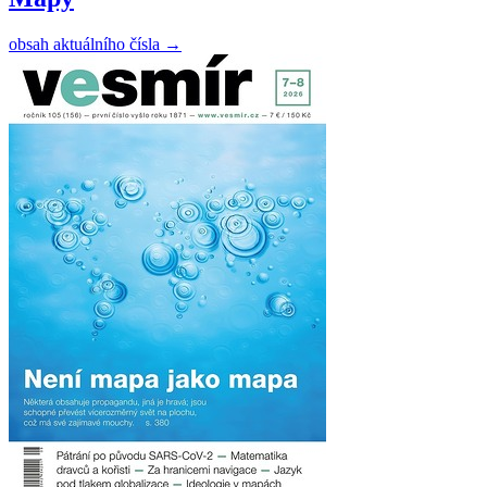
obsah aktuálního čísla
→