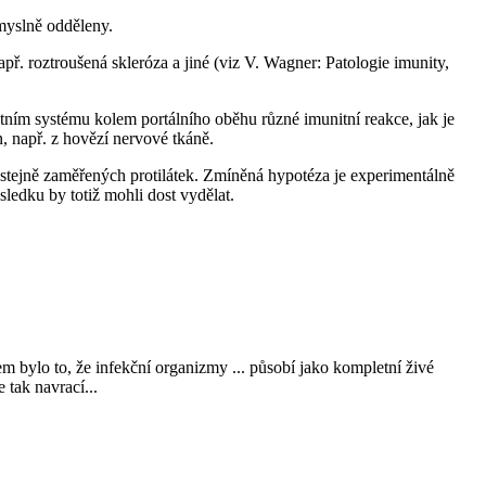
myslně odděleny.
. roztroušená skleróza a jiné (viz V. Wagner: Patologie imunity,
itním systému kolem portálního oběhu různé imunitní reakce, jak je
n, např. z hovězí nervové tkáně.
stejně zaměřených protilátek. Zmíněná hypotéza je experimentálně
sledku by totiž mohli dost vydělat.
 bylo to, že infekční organizmy ... působí jako kompletní živé
 tak navrací...