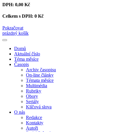
DPH:
0,00 Kč
Celkem s DPH:
0 Kč
Pokračovat
prázdný košík
Domů
Aktuální číslo
Téma měsíce
Časopis
Archiv časopisu
On-line články
Témata měsíce
Multimédia
Rubriky
Obory
Seriály
Klíčová slova
O nás
Redakce
Kontakty
Autoři