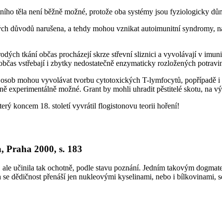
ního těla není běžně možné, protože oba systémy jsou fyziologicky dů
ých důvodů narušena, a tehdy mohou vznikat autoimunitní syndromy, např
odých tkání občas procházejí skrze střevní sliznici a vyvolávají v imun
 občas vstřebají i zbytky nedostatečně enzymaticky rozložených potravi
h osob mohou vyvolávat tvorbu cytotoxických T-lymfocytů, popřípadě i 
orně experimentálně možné. Grant by mohli uhradit pěstitelé skotu, na vý
ý koncem 18. století vyvrátil flogistonovu teorii hoření!
a, Praha 2000, s. 183
 ale učinila tak ochotně, podle stavu poznání. Jedním takovým dogmatem
 se dědičnost přenáší jen nukleovými kyselinami, nebo i bílkovinami, se