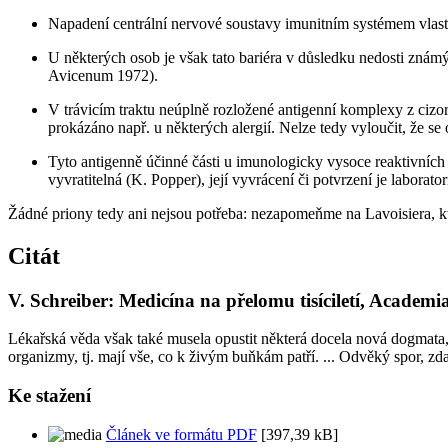
Napadení centrální nervové soustavy imunitním systémem vlast
U některých osob je však tato bariéra v důsledku nedosti znám
Avicenum 1972).
V trávicím traktu neúplně rozložené antigenní komplexy z cizor
prokázáno např. u některých alergií. Nelze tedy vyloučit, že se
Tyto antigenně účinné části u imunologicky vysoce reaktivníc
vyvratitelná (K. Popper), její vyvrácení či potvrzení je laborat
Žádné priony tedy ani nejsou potřeba: nezapomeňme na Lavoisiera, kter
Citát
V. Schreiber: Medicína na přelomu tisíciletí, Academi
Lékařská věda však také musela opustit některá docela nová dogmata,
organizmy, tj. mají vše, co k živým buňkám patří. ... Odvěký spor, zda
Ke stažení
Článek ve formátu PDF
[397,39 kB]