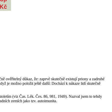
ě ověřitelný důkaz, že: zaprvé skutečně existují priony a zadruhé
yž je možno položit ještě další: Dochází k nákaze lidí skutečně
toletím (viz Čas. Lék. Čes. 86, 981, 1949). Nazval jsem to tehdy
dních zemích jako tzv. autoimunita.