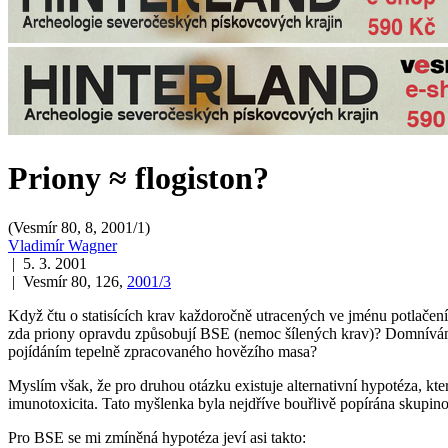
Priony ≈ flogiston?
(Vesmír 80, 8, 2001/1)
Vladimír Wagner
| 5. 3. 2001
| Vesmír 80, 126,
2001/3
Když čtu o statisících krav každoročně utracených ve jménu potlačení
zda priony opravdu způsobují BSE (nemoc šílených krav)? Domnívám se
pojídáním tepelně zpracovaného hovězího masa?
Myslím však, že pro druhou otázku existuje alternativní hypotéza, kt
imunotoxicita. Tato myšlenka byla nejdříve bouřlivě popírána skupin
Pro BSE se mi zmíněná hypotéza jeví asi takto: