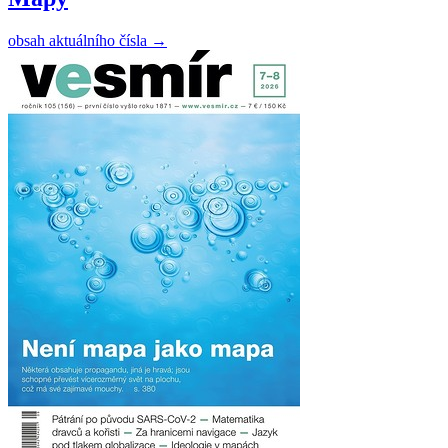
obsah aktuálního čísla
→