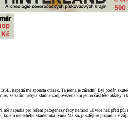
 BSE, napadá mě spousta otázek. Ta jedna je zásadní: Byl podán skutečn
, že zatím nebyla kladně zodpovězena ani jedna část této otázky, i kd
erá mě napadla pro řešení patogenezy řady nemocí už více než před půl s
ou kolem neblahého akademika Ivana Málka, později se prosadila v zápa