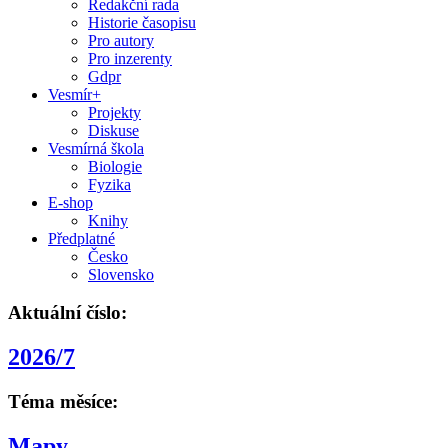
Redakční rada
Historie časopisu
Pro autory
Pro inzerenty
Gdpr
Vesmír+
Projekty
Diskuse
Vesmírná škola
Biologie
Fyzika
E-shop
Knihy
Předplatné
Česko
Slovensko
Aktuální číslo:
2026/7
Téma měsíce:
Mapy