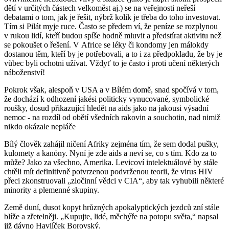
dětí v určitých částech velkoměst aj.) se na veřejnosti neřeší
debatami o tom, jak je řešit, nýbrž kolik je třeba do toho investovat.
Tím si Pilát myje ruce. Často se předem ví, že peníze se rozplynou
v rukou lidí, kteří budou spíše hodně mluvit a předstírat aktivitu než
se pokoušet o řešení. V Africe se léky či kondomy jen málokdy
dostanou těm, kteří by je potřebovali, a to i za předpokladu, že by je
vůbec byli ochotni užívat. Vždyť to je často i proti učení některých
náboženství!
Pokrok však, alespoň v USA a v Bílém domě, snad spočívá v tom,
že dochází k odhození jakési politicky vynucované, symbolické
roušky, dosud přikazující hledět na aids jako na jakousi výsadní
nemoc - na rozdíl od obětí všedních rakovin a souchotin, nad nimiž
nikdo okázale nepláče
Bílý člověk zahájil ničení Afriky zejména tím, že sem dodal pušky,
kulomety a kanóny. Nyní je zde aids a neví se, co s tím. Kdo za to
může? Jako za všechno, Amerika. Levicoví intelektuálové by stále
chtěli mít definitivně potvrzenou podvrženou teorii, že virus HIV
přeci zkonstruovali „zločinní vědci v CIA“, aby tak vyhubili některé
minority a plemenné skupiny.
Země duní, dusot kopyt hrůzných apokalyptických jezdců zní stále
blíže a zřetelněji. „Kupujte, lidé, měchýře na potopu světa,“ napsal
již dávno Havlíček Borovský.