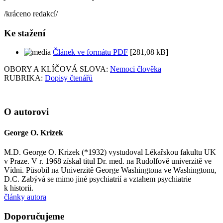
/kráceno redakcí/
Ke stažení
Článek ve formátu PDF
[281,08 kB]
OBORY A KLÍČOVÁ SLOVA:
Nemoci člověka
RUBRIKA:
Dopisy čtenářů
O autorovi
George O. Krizek
M.D. George O. Krizek (*1932) vystudoval Lékařskou fakultu UK
v Praze. V r. 1968 získal titul Dr. med. na Rudolfově univerzitě ve
Vídni. Působil na Univerzitě George Washingtona ve Washingtonu,
D.C. Zabývá se mimo jiné psychiatrií a vztahem psychiatrie
k historii.
články autora
Doporučujeme