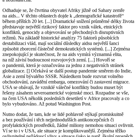
Odhaduje se, že čtvrtina obyvatel Afriky jižně od Sahary zemře
na aids... V těchto oblastech dojde k „demografické katastrofě“
během příštích 20 let. [...] Dramatické snížení průměrné délky života
představuje největší rizikový faktor pro vznik válek, etnických
konfliktů, genocidy a objevování se přechodných disruptivních
režimů. Na základě historické analýzy 75 faktorů působících
destabilizaci vlád, mají sociální důsledky aidsu největší šanci
způsobit zborcení částečně demokratických systémů. [...] Zejména
znepokojující je skutečnost, že na aids vymírá významná elita,
na níž závisí budoucnost rozvojových zemí. [...] Hovoří se
o pandemii, která je označována za jednu z negativních stránek
globalizace. [] Očekává se další postup pandemie směrem do Indie,
Asie a zemí bývalého SSSR. Následkem bude rozvrat volného
obchodování, zavádění embarga, omezování či zastavení migrace.
USA se obávají, že vzniklé válečné konflikty budou muset být
řešeny zásahem severoamerické vojenské moci. Rozpadne se vše,
na čem USA několik posledních desetiletí v Africe pracovaly a co
bylo vybudováno. Až potud Washington Post.
Nutno dodat, že tam, kde se lidé pohlavně stýkají promiskuitně
a bez používání i těch nejjednodušších antikoncepčních či
profylaktických prostředků, žádné miliony nemohou situaci ovlivnit.
Ví se to i v USA, ale situace je komplikovanější. Zejména těžko
ovlivnitelné nežádoucí vlivy a situace (jako je např. školní prospěch