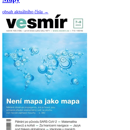
obsah aktuálního čísla
→