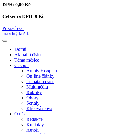
DPH:
0,00 Kč
Celkem s DPH:
0 Kč
Pokračovat
prázdný košík
Domů
Aktuální číslo
Téma měsíce
Časopis
Archiv časopisu
On-line články
Témata měsíce
Multimédia
Rubriky
Obory
Seriály
Klíčová slova
O nás
Redakce
Kontakty
Autoři