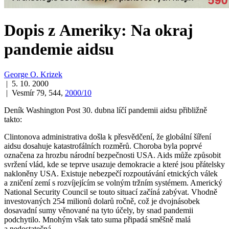
Dopis z Ameriky: Na okraj
pandemie aidsu
George O. Krizek
| 5. 10. 2000
| Vesmír 79, 544,
2000/10
Deník Washington Post 30. dubna líčí pandemii aidsu přibližně
takto:
Clintonova administrativa došla k přesvědčení, že globální šíření
aidsu dosahuje katastrofálních rozměrů. Choroba byla poprvé
označena za hrozbu národní bezpečnosti USA. Aids může způsobit
svržení vlád, kde se teprve usazuje demokracie a které jsou přátelsky
nakloněny USA. Existuje nebezpečí rozpoutávání etnických válek
a zničení zemí s rozvíjejícím se volným tržním systémem. Americký
National Security Council se touto situací začíná zabývat. Vhodně
investovaných 254 milionů dolarů ročně, což je dvojnásobek
dosavadní sumy věnované na tyto účely, by snad pandemii
podchytilo. Mnohým však tato suma připadá směšně malá
a nedostatečná.