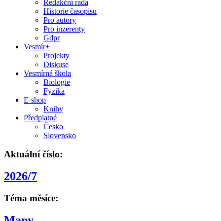
Redakční rada
Historie časopisu
Pro autory
Pro inzerenty
Gdpr
Vesmír+
Projekty
Diskuse
Vesmírná škola
Biologie
Fyzika
E-shop
Knihy
Předplatné
Česko
Slovensko
Aktuální číslo:
2026/7
Téma měsíce:
Mapy