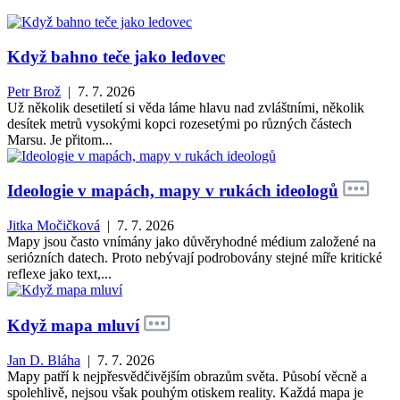
Když bahno teče jako ledovec
Petr Brož
| 7. 7. 2026
Už několik desetiletí si věda láme hlavu nad zvláštními, několik
desítek metrů vysokými kopci rozesetými po různých částech
Marsu. Je přitom...
Ideologie v mapách, mapy v rukách ideologů
Jitka Močičková
| 7. 7. 2026
Mapy jsou často vnímány jako důvěryhodné médium založené na
seriózních datech. Proto nebývají podrobovány stejné míře kritické
reflexe jako text,...
Když mapa mluví
Jan D. Bláha
| 7. 7. 2026
Mapy patří k nejpřesvědčivějším obrazům světa. Působí věcně a
spolehlivě, nejsou však pouhým otiskem reality. Každá mapa je