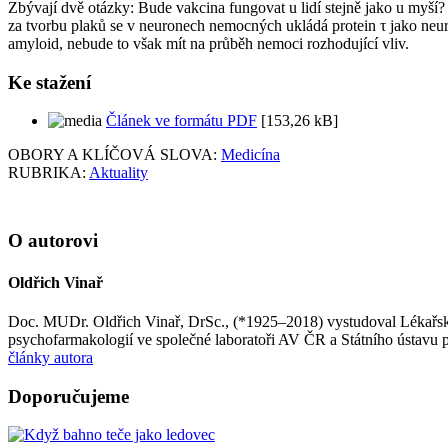
Zbývají dvě otázky: Bude vakcina fungovat u lidí stejně jako u m
za tvorbu plaků se v neuronech nemocných ukládá protein τ jako neurof
amyloid, nebude to však mít na průběh nemoci rozhodující vliv.
Ke stažení
Článek ve formátu PDF
[153,26 kB]
OBORY A KLÍČOVÁ SLOVA:
Medicína
RUBRIKA:
Aktuality
O autorovi
Oldřich Vinař
Doc. MUDr. Oldřich Vinař, DrSc., (*1925–2018) vystudoval Lékařsk
psychofarmakologií ve společné laboratoři AV ČR a Státního ústavu pr
články autora
Doporučujeme