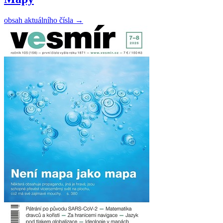
obsah aktuálního čísla
→