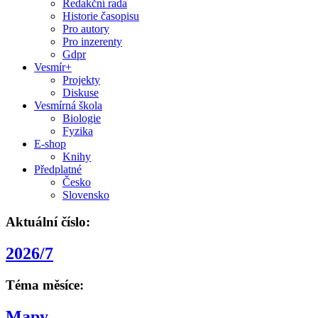
Redakční rada
Historie časopisu
Pro autory
Pro inzerenty
Gdpr
Vesmír+
Projekty
Diskuse
Vesmírná škola
Biologie
Fyzika
E-shop
Knihy
Předplatné
Česko
Slovensko
Aktuální číslo:
2026/7
Téma měsíce:
Mapy