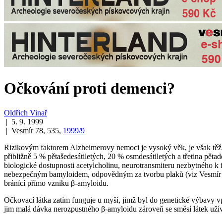
Očkování proti demenci?
Oldřich Vinař
| 5. 9. 1999
| Vesmír 78, 535,
1999/9
Rizikovým faktorem Alzheimerovy nemoci je vysoký věk, je však těžk
přibližně 5 % pětašedesátiletých, 20 % osmdesátiletých a třetina pětad
biologické dostupnosti acetylcholinu, neurotransmiteru nezbytného k 
nebezpečným b­amyloidem, odpovědným za tvorbu plaků (viz Vesmí
bránící přímo vzniku β-amyloidu.
Očkovací látka zatím funguje u myší, jimž byl do genetické výbavy 
jim malá dávka nerozpustného β-amyloidu zároveň se směsí látek užíva