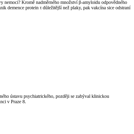
erovy nemoci? Kromě nadměrného množství β-amyloidu odpovědného
ik demence protein τ důležitější než plaky, pak vakcína sice odstraní
o ústavu psychiatrického, později se zabýval klinickou
nci v Praze 8.