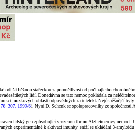
é odlišit běžnou stařeckou zapomnětlivost od počínajícího chorobného
evadesátiletých lidí. Donedávna se tato nemoc pokládala za neléčitelnou
funkci mozkových oblastí odpovědných za intelekt. Nejúspěšnější byly z
r
78, 307, 1999/6
). Nyní D. Schenk se spolupracovníky ze společnosti 
vpraven lidský gen způsobující vrozenou formu Alzheimerovy nemoci. 
ných experimentálně k aktivaci imunity, sníží se ukládání β-amyloidu n