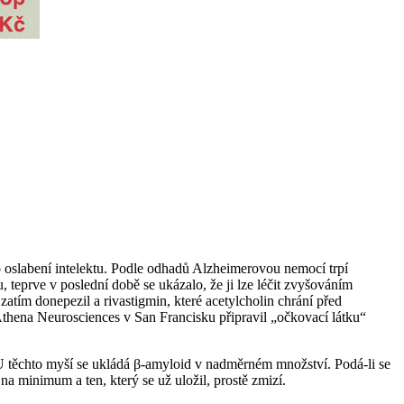
 oslabení intelektu. Podle odhadů Alzheimerovou nemocí trpí
, teprve v poslední době se ukázalo, že ji lze léčit zvyšováním
atím donepezil a rivastigmin, které acetylcholin chrání před
Athena Neurosciences v San Francisku připravil „očkovací látku“
U těchto myší se ukládá β-amyloid v nadměrném množství. Podá-li se
a minimum a ten, který se už uložil, prostě zmizí.