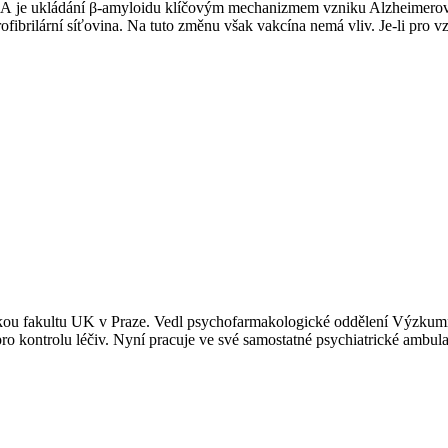
yší? A je ukládání β-amyloidu klíčovým mechanizmem vzniku Alzheim
ibrilární síťovina. Na tuto změnu však vakcína nemá vliv. Je-li pro vzn
ou fakultu UK v Praze. Vedl psychofarmakologické oddělení Výzkumnéh
o kontrolu léčiv. Nyní pracuje ve své samostatné psychiatrické ambula