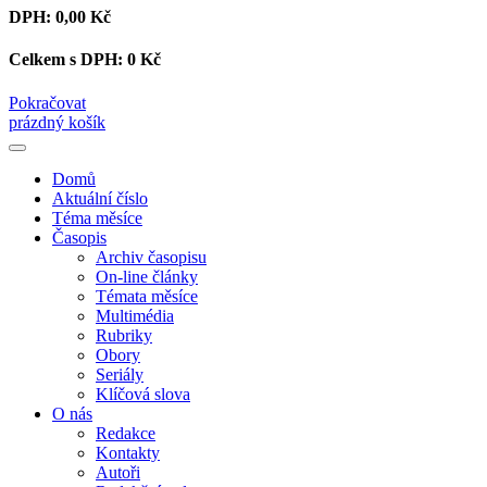
DPH:
0,00 Kč
Celkem s DPH:
0 Kč
Pokračovat
prázdný košík
Domů
Aktuální číslo
Téma měsíce
Časopis
Archiv časopisu
On-line články
Témata měsíce
Multimédia
Rubriky
Obory
Seriály
Klíčová slova
O nás
Redakce
Kontakty
Autoři