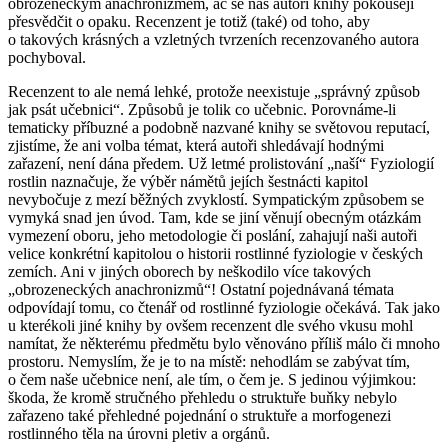
obrozeneckým anachronizmem, ač se nás autoři knihy pokoušejí
přesvědčit o opaku. Recenzent je totiž (také) od toho, aby
o takových krásných a vzletných tvrzeních recenzovaného autora
pochyboval.
Recenzent to ale nemá lehké, protože neexistuje „správný způsob
jak psát učebnici“. Způsobů je tolik co učebnic. Porovnáme-li
tematicky příbuzné a podobně nazvané knihy se světovou reputací,
zjistíme, že ani volba témat, která autoři shledávají hodnými
zařazení, není dána předem. Už letmé prolistování „naší“
Fyziologií
rostlin
naznačuje, že výběr námětů jejích šestnácti kapitol
nevybočuje z mezí běžných zvyklostí. Sympatickým způsobem se
vymyká snad jen úvod. Tam, kde se jiní věnují obecným otázkám
vymezení oboru, jeho metodologie či poslání, zahajují naši autoři
velice konkrétní kapitolou o historii rostlinné fyziologie v českých
zemích. Ani v jiných oborech by neškodilo více takových
„obrozeneckých anachronizmů“! Ostatní pojednávaná témata
odpovídají tomu, co čtenář od rostlinné fyziologie očekává. Tak jako
u kterékoli jiné knihy by ovšem recenzent dle svého vkusu mohl
namítat, že některému předmětu bylo věnováno příliš málo či mnoho
prostoru. Nemyslím, že je to na místě: nehodlám se zabývat tím,
o čem naše učebnice
není
, ale tím, o čem
je
. S jedinou výjimkou:
škoda, že kromě stručného přehledu o struktuře buňky nebylo
zařazeno také přehledné pojednání o struktuře a morfogenezi
rostlinného těla na úrovni pletiv a orgánů.