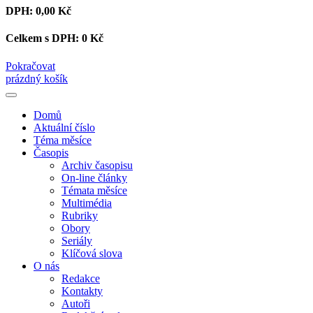
DPH:
0,00 Kč
Celkem s DPH:
0 Kč
Pokračovat
prázdný košík
Domů
Aktuální číslo
Téma měsíce
Časopis
Archiv časopisu
On-line články
Témata měsíce
Multimédia
Rubriky
Obory
Seriály
Klíčová slova
O nás
Redakce
Kontakty
Autoři