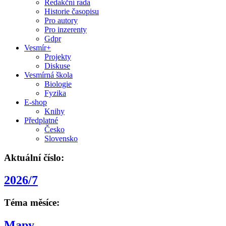
Redakční rada
Historie časopisu
Pro autory
Pro inzerenty
Gdpr
Vesmír+
Projekty
Diskuse
Vesmírná škola
Biologie
Fyzika
E-shop
Knihy
Předplatné
Česko
Slovensko
Aktuální číslo:
2026/7
Téma měsíce:
Mapy