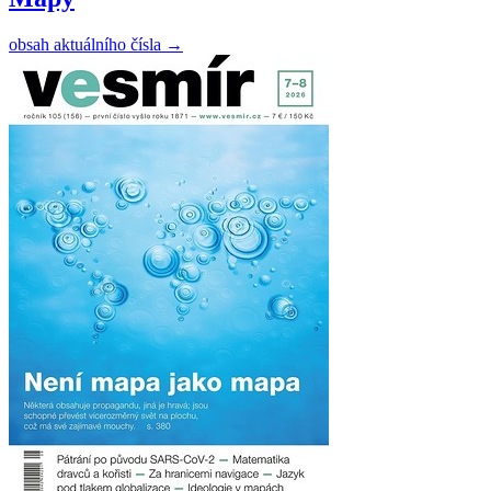
obsah aktuálního čísla
→