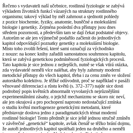
Řečeno s vydavateli naší učebnice, rostlinná fyziologie se zabývá
výkladem životních funkcí vázaných na struktury rostlinného
organismu
; takový výklad by měl zahrnout a sjednotit pohledy
z pozice biochemie, fyziky, anatomie, buněčné a molekulární
biologie i genetiky. Zejména poslední dva přístupy jsou dnes
středem pozornosti, a především tam se dají čekat podstatné objevy.
Autorům se ale jen výjimečně podařilo začlenit do jednotlivých
kapitol odpovídající poznatky genetiky a molekulární biologie.
Místo toho zvolili řešení, které sami označují za východisko
z nouze: na konec knihy zařadili samostatnou souhrnnou kapitolu,
která se zabývá genetickou podmíněností fyziologických procesů.
Tato kapitola je sice jednou z nejlepších, nutně se však vtírá otázka,
zda vydavatelé neměli více naléhat, aby byly zahrnuty moderní
metodické přístupy do všech
kapitol
, třeba i za cenu změn ve složení
autorského kolektivu. Je těžké odůvodnit, proč se například v pasáži
věnované diferenciaci a růstu květů (s. 372–377) najde sice dosti
podrobný popis květních abnormalit vyvolaných nejrůznějšími
experimentálními zásahy, o jejichž mechanizmu se skoro nic neví,
ale jen okrajová a pro pochopení naprosto nedostačující zmínka
o studiu květní morfogeneze genetickými metodami, které
představuje doslova jedno z paradigmatických témat moderní
rostlinné biologie! Tento předmět je sice ještě jednou stručně zmíněn
v závěrečné „genetické“ kapitole, avšak čtenář se těžko brání dojmu,
že autoři jednotlivých kapitol spoléhali jeden na druhého a neměli