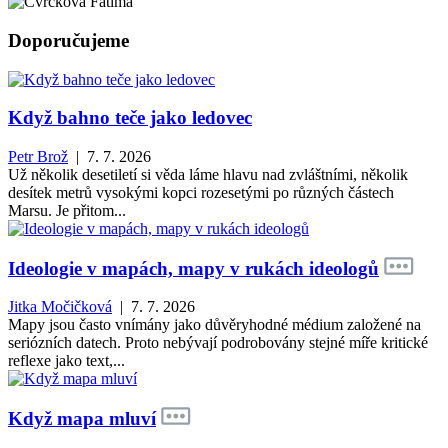
Doporučujeme
Když bahno teče jako ledovec
Petr Brož
| 7. 7. 2026
Už několik desetiletí si věda láme hlavu nad zvláštními, několik
desítek metrů vysokými kopci rozesetými po různých částech
Marsu. Je přitom...
Ideologie v mapách, mapy v rukách ideologů
Jitka Močičková
| 7. 7. 2026
Mapy jsou často vnímány jako důvěryhodné médium založené na
seriózních datech. Proto nebývají podrobovány stejné míře kritické
reflexe jako text,...
Když mapa mluví