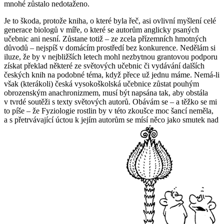
mnohé zůstalo nedotaženo.
Je to škoda, protože kniha, o které byla řeč, asi ovlivní myšlení celé
generace biologů v míře, o které se autorům anglicky psaných
učebnic ani nesní. Zůstane totiž – ze zcela přízemních hmotných
důvodů – nejspíš v domácím prostředí bez konkurence. Nedělám si
iluze, že by v nejbližších letech mohl nezbytnou grantovou podporu
získat překlad některé ze světových učebnic či vydávání dalších
českých knih na podobné téma, když přece už jednu máme. Nemá-li
však (kterákoli) česká vysokoškolská učebnice zůstat pouhým
obrozenským anachronizmem, musí být napsána tak, aby obstála
v tvrdé soutěži s texty světových autorů. Obávám se – a těžko se mi
to píše – že
Fyziologie rostlin
by v této zkoušce moc šancí neměla,
a s přetrvávající úctou k jejím autorům se mísí něco jako smutek nad