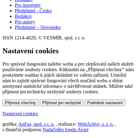
Pro inzerenty
Předplatné - Česko
Redakce
Pro autory
Předplatné – Slovensko
ISSN 1214-4029, © VESMÍR, spol. s r. o.
Nastavení cookies
Pro správné fungování našeho webu a pro zlepšování našich služeb
používáme soubory cookies. Kliknutím na „Přijmout všechny“ nám
poskytnete souhlas k jejich ukládání ve vašem zařízení. Umožní
nám to zajistit správné fungování všech součástí webu a sbírat
anonymní statistické informace o návštěvnosti stránek. Můžete také
přijmout jen technicky nezbytné soubory cookies.
Přijmout všechny
Přijmout jen nezbytné
Podrobné nastavení
Nastavení cookies
grafika:
AnFas, spol. s r. o.
, realizace:
WebActive, s. r. o.
,
s finanční podporou
Nadačního fondu Avast