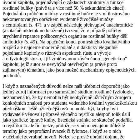
úvodní kapitola, pojednávající o základech struktury a funkce
rostlinné buňky (právě ta s více než 50 % sekundárních citací).
Pojednání o průběhu mitózy v
rostlinné
buňce je v ní ilustrováno
nekomentovaným obrázkem evidentně
živočišné
mitózy
s centriolami (s. 47), a v zápětí následuje překvapivě anachronické
(a citačně nikterak nedoložené) tvrzení, že v případě potřeby
urychlené reparace poškozených orgánů se rostlinné buňky dělí
amitoticky (s. 49). Na opačném konci pomyslného kvalitativního
rozpětí ale najdeme moderně pojaté a didakticky elegantně
pojednané kapitoly o různých aspektech růstu a vývoje
a o fyziologii stresu, i již zmiňovanou závěrečnou „genetickou“
kapitolu, jejíž autor se nevyhýbá otevřeným (a právě proto
zajímavým) tématům, jako jsou možné mechanizmy epigenetických
pochodů.
I když z naznačených důvodů nelze naši učebnici doporučit jako
jediný zdroj informací pro samostatné studium rostlinné fyziologie,
neznamená to, že by nemohla být neobyčejně užitečným zdrojem
konkrétních znalostí pro studenta vedeného kvalitní vysokoškolskou
přednáškou. Ještě užitečnější ovšem mohla být, kdyby byli
vydavatelé věnovali přípravě věcného rejstříku alespoň tolik úsilí
jako grafické úpravě knihy. Estetická stránka se skutečně podařila,
o rejstříku to ale říci nelze, protože se v něm nenajdou důležité
termíny jako
preprofázní svazek
či
fylotaxe
, i když se o nich
v učebnici zevrubně hovoří. Nelze se prostě ubránit dojmu, že