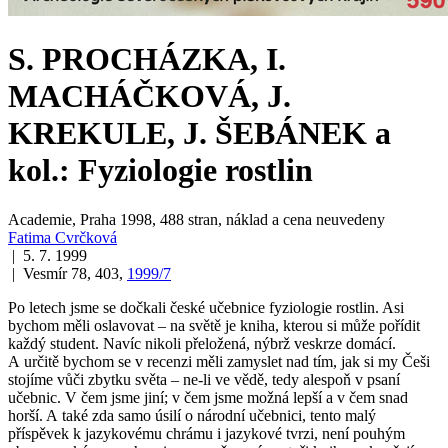
S. PROCHÁZKA, I.
MACHÁČKOVÁ, J.
KREKULE, J. ŠEBÁNEK a
kol.: Fyziologie rostlin
Academie, Praha 1998, 488 stran, náklad a cena neuvedeny
Fatima Cvrčková
| 5. 7. 1999
| Vesmír 78, 403,
1999/7
Po letech jsme se dočkali české učebnice fyziologie rostlin. Asi
bychom měli oslavovat – na světě je kniha, kterou si může pořídit
každý student. Navíc nikoli přeložená, nýbrž veskrze domácí.
A určitě bychom se v recenzi měli zamyslet nad tím, jak si my Češi
stojíme vůči zbytku světa – ne-li ve vědě, tedy alespoň v psaní
učebnic. V čem jsme jiní; v čem jsme možná lepší a v čem snad
horší. A také zda samo úsilí o národní učebnici, tento
malý
příspěvek k jazykovému chrámu i jazykové tvrzi
, není pouhým