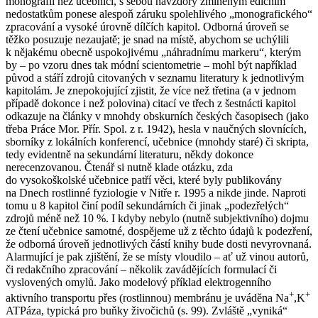
monografii než učebnici, s sebou navzdory zmíněným edičním
nedostatkům ponese alespoň záruku spolehlivého „monografického“
zpracování a vysoké úrovně dílčích kapitol. Odborná úroveň se
těžko posuzuje nezaujatě; je snad na místě, abychom se uchýlili
k nějakému obecně uspokojivému „náhradnímu markeru“, kterým
by – po vzoru dnes tak módní scientometrie – mohl být například
původ a stáří zdrojů citovaných v seznamu literatury k jednotlivým
kapitolám. Je znepokojující zjistit, že více než třetina (a v jednom
případě dokonce i než polovina) citací ve třech z šestnácti kapitol
odkazuje na články v mnohdy obskurních českých časopisech (jako
třeba Práce Mor. Přír. Spol. z r. 1942), hesla v naučných slovnících,
sborníky z lokálních konferencí, učebnice (mnohdy staré) či skripta,
tedy evidentně na sekundární literaturu, někdy dokonce
nerecenzovanou. Čtenář si nutně klade otázku, zda
do vysokoškolské učebnice patří věci, které byly publikovány
na Dnech rostlinné fyziologie v Nitře r. 1995 a nikde jinde. Naproti
tomu u 8 kapitol činí podíl sekundárních či jinak „podezřelých“
zdrojů méně než 10 %. I kdyby nebylo (nutně subjektivního) dojmu
ze čtení učebnice samotné, dospějeme už z těchto údajů k podezření,
že odborná úroveň jednotlivých částí knihy bude dosti nevyrovnaná.
Alarmující je pak zjištění, že se místy vloudilo – ať už vinou autorů,
či redakčního zpracování – několik zavádějících formulací či
vyslovených omylů. Jako modelový příklad elektrogenního
+
+
aktivního transportu přes (rostlinnou) membránu je uváděna Na
,K
ATPáza, typická pro buňky živočichů (s. 99). Zvláště „vyniká“