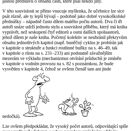
jasnou představu o obsahu částí, které psal někdo jiný.
V této souvislosti se přímo vnucuje myšlenka, že učebnice lze sice
psát různě, ale ty lepší bývají – podobně jako dobré vysokoškolské
přednášky – nápadně často dílem malého počtu autorů. Dva či tři
autoři snáze udrží jednotu stylu a souvislost příběhu, který má kniha
vyprávět, než seskupení čtyř editorů a osmi dalších spoluautorů,
jehož dílem je naše kniha. Početný kolektiv se neubránil překryvům
obsahu jednotlivých kapitol (např. buněčný cyklus je probírán jak
v kapitole o struktuře a funkci rostlinné buňky na s. 46–49, tak
v kapitole o růstu na s. 231–233) ani podstatně závažnějším
mezerám ve výkladu (mechanizmus otvírání průduchů je zmíněn
v kapitole o vodním provozu na s. 82 s poznámkou, že bude
vysvětlen v kapitole 4, čehož se ovšem čtenář tam ani jinde
nedočká).
Lze ovšem předpokládat, že vysoký počet autorů, odpovídající spíše