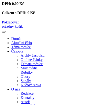
DPH:
0,00 Kč
Celkem s DPH:
0 Kč
Pokračovat
prázdný košík
Domů
Aktuální číslo
Téma měsíce
Časopis
Archiv časopisu
On-line články
Témata měsíce
Multimédia
Rubriky
Obory
Seriály
Klíčová slova
O nás
Redakce
Kontakty
Autoři