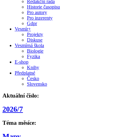
Redakční rada
Historie časopisu
Pro autory
Pro inzerenty
Gdpr
Vesmír+
Projekty
Diskuse
Vesmírná škola
Biologie
Fyzika
E-shop
Knihy
Předplatné
Česko
Slovensko
Aktuální číslo:
2026/7
Téma měsíce:
Mapy