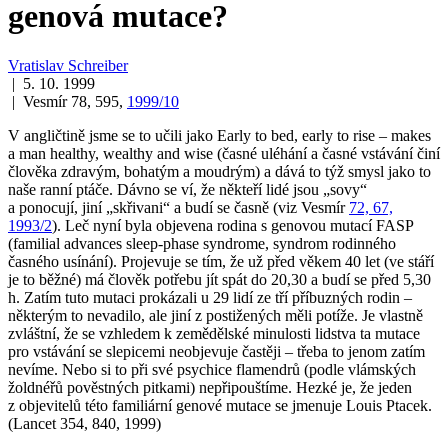
genová mutace?
Vratislav Schreiber
| 5. 10. 1999
| Vesmír 78, 595,
1999/10
V angličtině jsme se to učili jako
Early to bed, early to rise – makes
a man healthy, wealthy and wise
(časné uléhání a časné vstávání činí
člověka zdravým, bohatým a moudrým) a dává to týž smysl jako to
naše ranní ptáče. Dávno se ví, že někteří lidé jsou „sovy“
a ponocují, jiní „skřivani“ a budí se časně (viz Vesmír
72, 67,
1993/2
). Leč nyní byla objevena rodina s genovou mutací FASP
(familial advances sleep-phase syndrome, syndrom rodinného
časného usínání). Projevuje se tím, že už před věkem 40 let (ve stáří
je to běžné) má člověk potřebu jít spát do 20,30 a budí se před 5,30
h. Zatím tuto mutaci prokázali u 29 lidí ze tří příbuzných rodin –
některým to nevadilo, ale jiní z postižených měli potíže. Je vlastně
zvláštní, že se vzhledem k zemědělské minulosti lidstva ta mutace
pro vstávání se slepicemi neobjevuje častěji – třeba to jenom zatím
nevíme. Nebo si to při své psychice
flamendrů
(podle
vlámských
žoldnéřů pověstných pitkami) nepřipouštíme. Hezké je, že jeden
z objevitelů této familiární genové mutace se jmenuje Louis Ptacek.
(Lancet 354, 840, 1999)