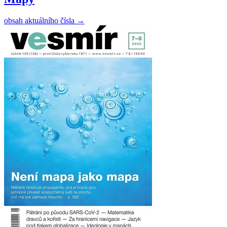
obsah aktuálního čísla
→