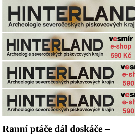
Ranní ptáče dál doskáče –