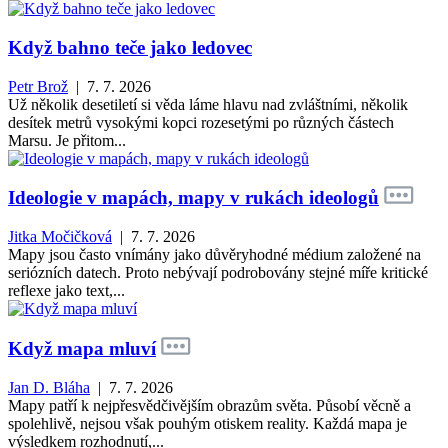
Když bahno teče jako ledovec
Petr Brož
| 7. 7. 2026
Už několik desetiletí si věda láme hlavu nad zvláštními, několik
desítek metrů vysokými kopci rozesetými po různých částech
Marsu. Je přitom...
Ideologie v mapách, mapy v rukách ideologů
Jitka Močičková
| 7. 7. 2026
Mapy jsou často vnímány jako důvěryhodné médium založené na
seriózních datech. Proto nebývají podrobovány stejné míře kritické
reflexe jako text,...
Když mapa mluví
Jan D. Bláha
| 7. 7. 2026
Mapy patří k nejpřesvědčivějším obrazům světa. Působí věcně a
spolehlivě, nejsou však pouhým otiskem reality. Každá mapa je
výsledkem rozhodnutí,...