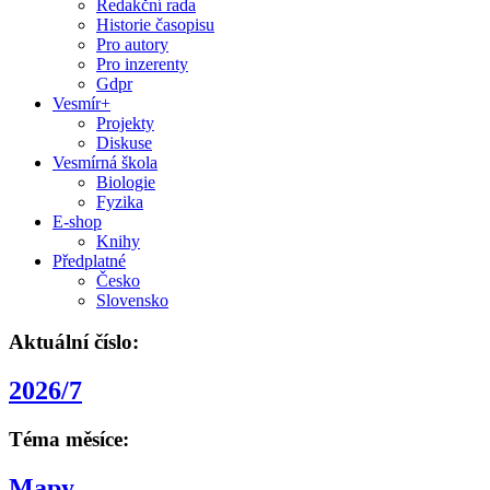
Redakční rada
Historie časopisu
Pro autory
Pro inzerenty
Gdpr
Vesmír+
Projekty
Diskuse
Vesmírná škola
Biologie
Fyzika
E-shop
Knihy
Předplatné
Česko
Slovensko
Aktuální číslo:
2026/7
Téma měsíce:
Mapy