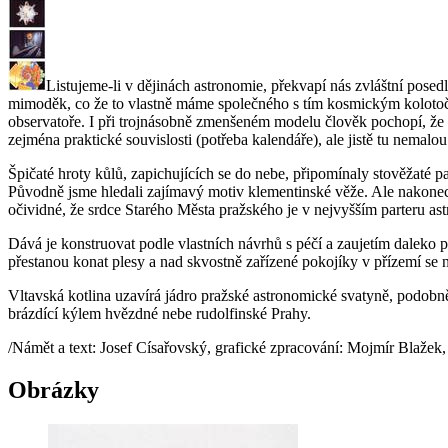
Listujeme-li v dějinách astronomie, překvapí nás zvláštní posed
mimoděk, co že to vlastně máme společného s tím kosmickým kolotoče
observatoře. I při trojnásobně zmenšeném modelu člověk pochopí, ž
zejména praktické souvislosti (potřeba kalendáře), ale jistě tu nemalo
Špičaté hroty kůlů, zapichujících se do nebe, připomínaly stověžaté 
Původně jsme hledali zajímavý motiv klementinské věže. Ale nakonec 
očividné, že srdce Starého Města pražského je v nejvyšším parteru ast
Dává je konstruovat podle vlastních návrhů s péčí a zaujetím daleko 
přestanou konat plesy a nad skvostně zařízené pokojíky v přízemí se n
Vltavská kotlina uzavírá jádro pražské astronomické svatyně, podobn
brázdící kýlem hvězdné nebe rudolfinské Prahy.
/Námět a text: Josef Císařovský, grafické zpracování: Mojmír Blažek,
Obrázky