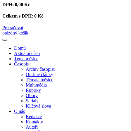
DPH:
0,00 Kč
Celkem s DPH:
0 Kč
Pokračovat
prázdný košík
Domů
Aktuální číslo
Téma měsíce
Časopis
Archiv časopisu
On-line články
Témata měsíce
Multimédia
Rubriky
Obory
Seriály
Klíčová slova
O nás
Redakce
Kontakty
Autoři