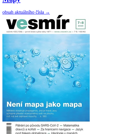
obsah aktuálního čísla
→