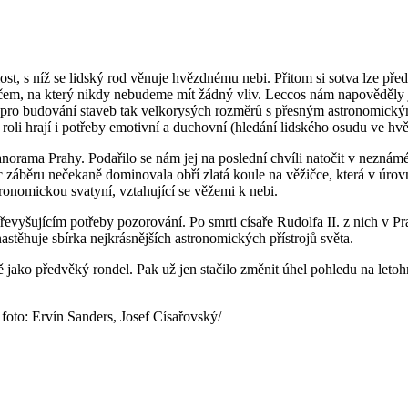
lost, s níž se lidský rod věnuje hvězdnému nebi. Přitom si sotva lze p
m, na který nikdy nebudeme mít žádný vliv. Leccos nám napověděly je
e pro budování staveb tak velkorysých rozměrů s přesným astronomic
u roli hrají i potřeby emotivní a duchovní (hledání lidského osudu ve hv
panorama Prahy. Podařilo se nám jej na poslední chvíli natočit v nezná
záběru nečekaně dominovala obří zlatá koule na věžičce, která v úrov
ronomickou svatyní, vztahující se věžemi k nebi.
převyšujícím potřeby pozorování. Po smrti císaře Rudolfa II. z nich v 
astěhuje sbírka nejkrásnějších astronomických přístrojů světa.
ě jako předvěký rondel. Pak už jen stačilo změnit úhel pohledu na let
 foto: Ervín Sanders, Josef Císařovský/