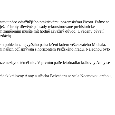
ředstavit něco odtažitějšího praktickému pozemskému životu. Ptáme se
žaté hroty dřevěné palisády rekonstruované prehistorické
kým zaměřením musíte mít hodně závažný důvod. Uváděny bývají
ězdách).
mém pohledu z nejvyššího patra lešení kolem věže svatého Michala.
ni našich očí splývala s horizontem Pražského hradu. Najednou bylo
Praze nezbyde téměř nic. V prvním patře letohrádku královny Anny se
ohrádek královny Anny a střecha Belvederu se stala Noemovou archou,