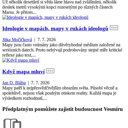
Už několik desetiletí si věda láme hlavu nad zvláštními, několik
desítek metrů vysokými kopci rozesetými po různých částech
Marsu. Je přitom...
Ideologie v mapách, mapy v rukách ideologů
Jitka Močičková
| 7. 7. 2026
Mapy jsou často vnímány jako důvěryhodné médium založené na
seriózních datech. Proto nebývají podrobovány stejné míře kritické
reflexe jako text,...
Když mapa mluví
Jan D. Bláha
| 7. 7. 2026
Mapy patří k nejpřesvědčivějším obrazům světa. Působí věcně a
spolehlivě, nejsou však pouhým otiskem reality. Každá mapa je
výsledkem rozhodnutí,...
Předplatným pomůžete zajistit budoucnost Vesmíru