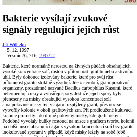
Bakterie vysílají zvukové
signály regulující jejich růst
Jiří Wilhelm
| 5. 12. 1997
| Vesmír 76, 716,
1997/12
Bakterie, které normálně nerostou na živných půdách obsahujících
vysoké koncentrace solí, rostou v přítomnosti grafitu nebo aktivního
uhlí. Byly dokonce izolovány bakterie, které pro svůj růst
přítomnost grafitu striktně vyžadují. Jde o aerobní, gram-pozitivní
organizmy, prozatímně nazvané
Bacillus carbophilus Kasumi
, které
nefermentují cukry a vytvářejí spory. Jestliže jejich spory byly
přeneseny na misky obsahující vysokou koncentraci solí
a na polovině misky byl v agaru rozptýlený grafit, přes noc se
vytvořily kolonie v okolí grafitových zrn. Při prodloužené kultivaci
kolonie prorostly i do druhé poloviny misky, kde grafit nebyl.
Podobně vyvolaly buňky rostoucí na misce s grafitem tvorbu kolonií
na další misce obsahující agar s vysokou koncentrací solí bez grafitu
inokulované sporami v případě, když misky ležely na sobě (obě