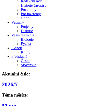
Redakční rada
Historie časopisu
Pro autory
Pro inzerenty
Gdpr
Vesmír+
Projekty
Diskuse
Vesmírná škola
Biologie
Fyzika
E-shop
Knihy
Předplatné
Česko
Slovensko
Aktuální číslo:
2026/7
Téma měsíce:
Mapy