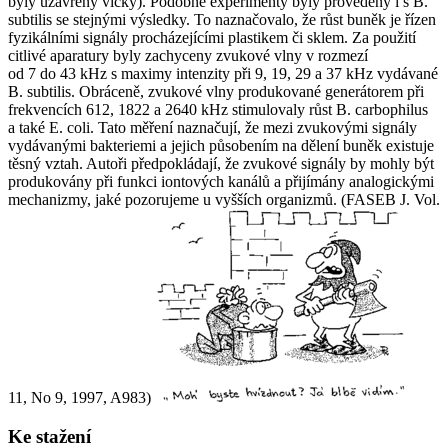
byly uzavřeny víčky). Podobné experimenty byly provedeny i s
B.
subtilis
se stejnými výsledky. To naznačovalo, že růst buněk je řízen
fyzikálními signály procházejícími plastikem či sklem. Za použití
citlivé aparatury byly zachyceny zvukové vlny v rozmezí
od 7 do 43 kHz s maximy intenzity při 9, 19, 29 a 37 kHz vydávané
B. subtilis
. Obráceně, zvukové vlny produkované generátorem při
frekvencích 612, 1822 a 2640 kHz stimulovaly růst
B. carbophilus
a také
E. coli
. Tato měření naznačují, že mezi zvukovými signály
vydávanými bakteriemi a jejich působením na dělení buněk existuje
těsný vztah. Autoři předpokládají, že zvukové signály by mohly být
produkovány při funkci iontových kanálů a přijímány analogickými
mechanizmy, jaké pozorujeme u vyšších organizmů. (FASEB J. Vol.
11, No 9, 1997, A983)
Ke stažení