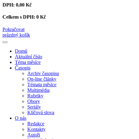
DPH:
0,00 Kč
Celkem s DPH:
0 Kč
Pokračovat
prázdný košík
Domů
Aktuální číslo
Téma měsíce
Časopis
Archiv časopisu
On-line články
Témata měsíce
Multimédia
Rubriky
Obory
Seriály
Klíčová slova
O nás
Redakce
Kontakty
Autoři