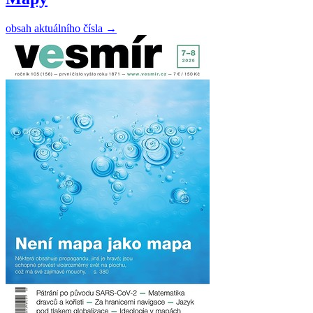
obsah aktuálního čísla
→