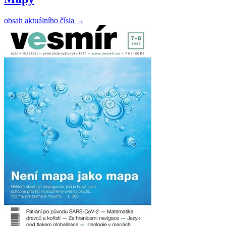
obsah aktuálního čísla
→