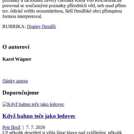
poznatky a racionální závěry chemika Karla von Reichenbacha
porovnal se současnými poznatky přírodních věd, neb snad přímo
tzv. ódické světlo srozumitelnou, širší čtenářské obci přístupnou
formou interpretoval.
RUBRIKA:
Dopisy čtenářů
O autorovi
Karel Wágner
články autora
Doporučujeme
Když bahno teče jako ledovec
Petr Brož
| 7. 7. 2026
Už několik desetiletí si věda láme hlavu nad zvláštními, několik