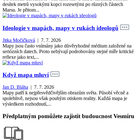
desítek metrů vysokými kopci rozesetými po různých částech
Marsu. Je přitom...
Ideologie v mapách, mapy v rukách ideologů
Jitka Močičková
| 7. 7. 2026
Mapy jsou často vnímány jako důvěryhodné médium založené na
seriózních datech. Proto nebývají podrobovány stejné míře kritické
reflexe jako text,...
Když mapa mluví
Jan D. Bláha
| 7. 7. 2026
Mapy patří k nejpřesvědčivějším obrazům světa. Působí věcně a
spolehlivě, nejsou však pouhým otiskem reality. Každá mapa je
výsledkem rozhodnutí,...
Předplatným pomůžete zajistit budoucnost Vesmíru