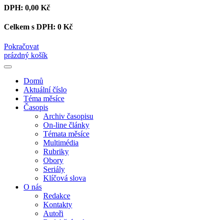
DPH:
0,00 Kč
Celkem s DPH:
0 Kč
Pokračovat
prázdný košík
Domů
Aktuální číslo
Téma měsíce
Časopis
Archiv časopisu
On-line články
Témata měsíce
Multimédia
Rubriky
Obory
Seriály
Klíčová slova
O nás
Redakce
Kontakty
Autoři