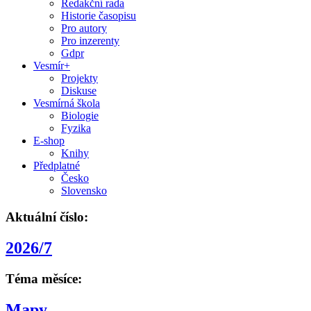
Redakční rada
Historie časopisu
Pro autory
Pro inzerenty
Gdpr
Vesmír+
Projekty
Diskuse
Vesmírná škola
Biologie
Fyzika
E-shop
Knihy
Předplatné
Česko
Slovensko
Aktuální číslo:
2026/7
Téma měsíce:
Mapy