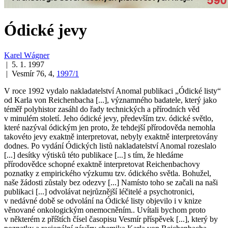
Ódické jevy
Karel Wágner
| 5. 1. 1997
| Vesmír 76, 4,
1997/1
V roce 1992 vydalo nakladatelství Anomal publikaci „Ódické listy“
od Karla von Reichenbacha [...], významného badatele, který jako
téměř polyhistor zasáhl do řady technických a přírodních věd
v minulém století. Jeho ódické jevy, především tzv. ódické světlo,
které nazýval ódickým jen proto, že tehdejší přírodověda nemohla
takovéto jevy exaktně interpretovat, nebyly exaktně interpretovány
dodnes. Po vydání Ódických listů nakladatelství Anomal rozeslalo
[...] desítky výtisků této publikace [...] s tím, že hledáme
přírodovědce schopné exaktně interpretovat Reichenbachovy
poznatky z empirického výzkumu tzv. ódického světla. Bohužel,
naše žádosti zůstaly bez odezvy [...] Namísto toho se začali na naši
publikaci [...] odvolávat nejrůznější léčitelé a psychotronici,
v nedávné době se odvolání na Ódické listy objevilo i v knize
věnované onkologickým onemocněním.. Uvítali bychom proto
v některém z příštích čísel časopisu Vesmír příspěvek [...], který by