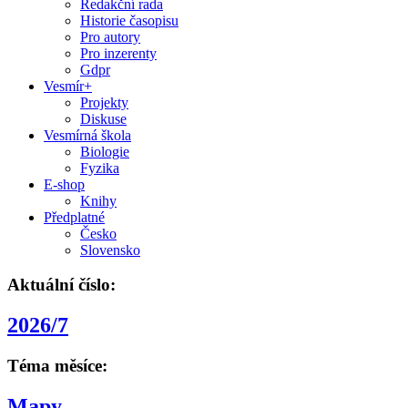
Redakční rada
Historie časopisu
Pro autory
Pro inzerenty
Gdpr
Vesmír+
Projekty
Diskuse
Vesmírná škola
Biologie
Fyzika
E-shop
Knihy
Předplatné
Česko
Slovensko
Aktuální číslo:
2026/7
Téma měsíce:
Mapy