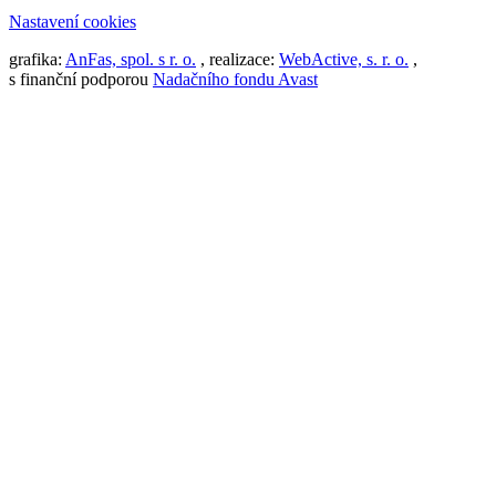
Nastavení cookies
grafika:
AnFas, spol. s r. o.
, realizace:
WebActive, s. r. o.
,
s finanční podporou
Nadačního fondu Avast