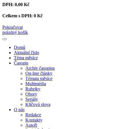
DPH:
0,00 Kč
Celkem s DPH:
0 Kč
Pokračovat
prázdný košík
Domů
Aktuální číslo
Téma měsíce
Časopis
Archiv časopisu
On-line články
Témata měsíce
Multimédia
Rubriky
Obory
Seriály
Klíčová slova
O nás
Redakce
Kontakty
Autoři