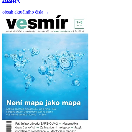
obsah aktuálního čísla
→