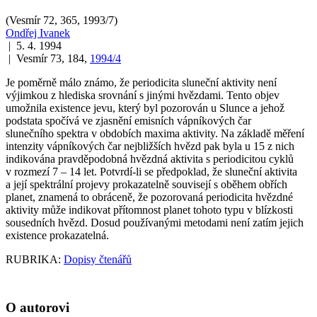
(Vesmír 72, 365, 1993/7)
Ondřej Ivanek
| 5. 4. 1994
| Vesmír 73, 184,
1994/4
Je poměrně málo známo, že periodicita sluneční aktivity není
výjimkou z hlediska srovnání s jinými hvězdami. Tento objev
umožnila existence jevu, který byl pozorován u Slunce a jehož
podstata spočívá ve zjasnění emisních vápníkových čar
slunečního spektra v obdobích maxima aktivity. Na základě měření
intenzity vápníkových čar nejbližších hvězd pak byla u 15 z nich
indikována pravděpodobná hvězdná aktivita s periodicitou cyklů
v rozmezí 7 – 14 let. Potvrdí-li se předpoklad, že sluneční aktivita
a její spektrální projevy prokazatelně souvisejí s oběhem obřích
planet, znamená to obráceně, že pozorovaná periodicita hvězdné
aktivity může indikovat přítomnost planet tohoto typu v blízkosti
sousedních hvězd. Dosud používanými metodami není zatím jejich
existence prokazatelná.
RUBRIKA:
Dopisy čtenářů
O autorovi