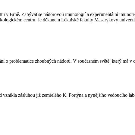
tu v Brně. Zabýval se nádorovou imunologií a experimentální imunotera
kologickém centru. Je děkanem Lékařské fakulty Masarykovy univerzi
ání o problematice zhoubných nádorů. V současném světě, který má v ob
vznikla zásluhou již zemřelého K. Fortýna a nynějšího vedoucího labo