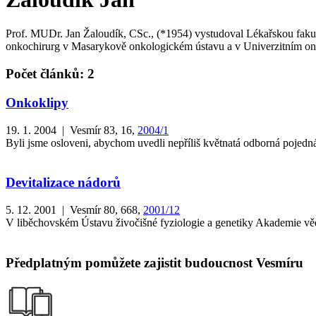
Prof. MUDr. Jan Žaloudík, CSc., (*1954) vystudoval Lékařskou fakul
onkochirurg v Masarykově onkologickém ústavu a v Univerzitním on
Počet článků: 2
Onkoklipy
19. 1. 2004 | Vesmír 83, 16,
2004/1
Byli jsme osloveni, abychom uvedli nepříliš květnatá odborná pojedn
Devitalizace nádorů
5. 12. 2001 | Vesmír 80, 668,
2001/12
V liběchovském Ústavu živočišné fyziologie a genetiky Akademie věd 
Předplatným pomůžete zajistit budoucnost Vesmíru