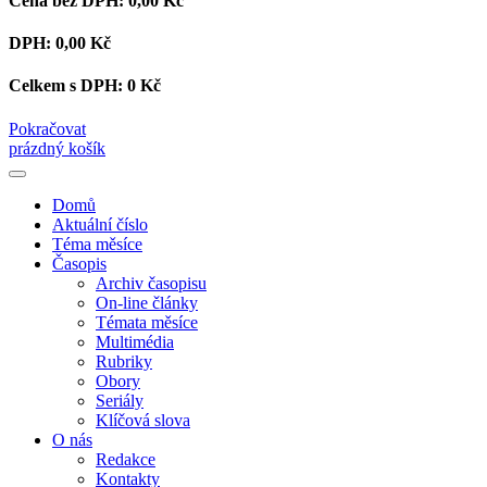
Cena bez DPH:
0,00 Kč
DPH:
0,00 Kč
Celkem s DPH:
0 Kč
Pokračovat
prázdný košík
Domů
Aktuální číslo
Téma měsíce
Časopis
Archiv časopisu
On-line články
Témata měsíce
Multimédia
Rubriky
Obory
Seriály
Klíčová slova
O nás
Redakce
Kontakty