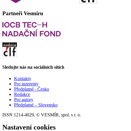
Partneři Vesmíru
Sledujte nás na sociálních sítích
Kontakty
Pro inzerenty
Předplatné - Česko
Redakce
Pro autory
Předplatné – Slovensko
ISSN 1214-4029, © VESMÍR, spol. s r. o.
Nastavení cookies