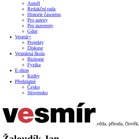
Autoři
Redakční rada
Historie časopisu
Pro autory
Pro inzerenty
Gdpr
Vesmír+
Projekty
Diskuse
Vesmírná škola
Biologie
Fyzika
E-shop
Knihy
Předplatné
Česko
Slovensko
věda, příroda, člověk
Žaloudík Jan