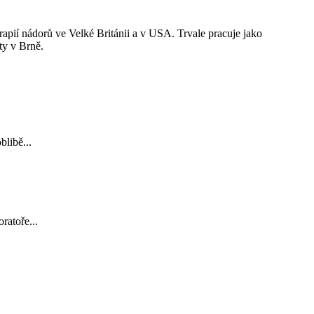
pií nádorů ve Velké Británii a v USA. Trvale pracuje jako
ty v Brně.
libě...
ratoře...