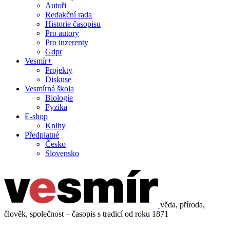
Autoři
Redakční rada
Historie časopisu
Pro autory
Pro inzerenty
Gdpr
Vesmír+
Projekty
Diskuse
Vesmírná škola
Biologie
Fyzika
E-shop
Knihy
Předplatné
Česko
Slovensko
věda, příroda,
člověk, společnost – časopis s tradicí od roku 1871