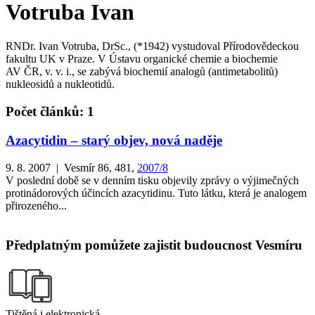
Votruba Ivan
RNDr. Ivan Votruba, DrSc., (*1942) vystudoval Přírodovědeckou
fakultu UK v Praze. V Ústavu organické chemie a biochemie
AV ČR, v. v. i., se zabývá biochemií analogů (antimetabolitů)
nukleosidů a nukleotidů.
Počet článků: 1
Azacytidin – starý objev, nová naděje
9. 8. 2007 | Vesmír 86, 481,
2007/8
V poslední době se v denním tisku objevily zprávy o výjimečných
protinádorových účincích azacytidinu. Tuto látku, která je analogem
přirozeného...
Předplatným pomůžete zajistit budoucnost Vesmíru
Tištěná i elektronická