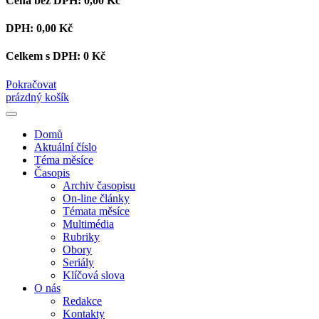
Cena bez DPH:
0,00 Kč
DPH:
0,00 Kč
Celkem s DPH:
0 Kč
Pokračovat
prázdný košík
Domů
Aktuální číslo
Téma měsíce
Časopis
Archiv časopisu
On-line články
Témata měsíce
Multimédia
Rubriky
Obory
Seriály
Klíčová slova
O nás
Redakce
Kontakty