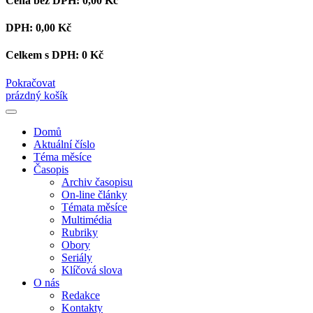
Cena bez DPH:
0,00 Kč
DPH:
0,00 Kč
Celkem s DPH:
0 Kč
Pokračovat
prázdný košík
Domů
Aktuální číslo
Téma měsíce
Časopis
Archiv časopisu
On-line články
Témata měsíce
Multimédia
Rubriky
Obory
Seriály
Klíčová slova
O nás
Redakce
Kontakty