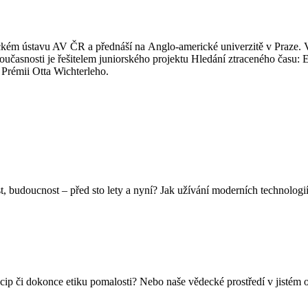
sofickém ústavu AV ČR a přednáší na Anglo-americké univerzitě v Praz
oučasnosti je řešitelem juniorského projektu Hledání ztraceného času
Prémii Otta Wichterleho.
st, budoucnost – před sto lety a nyní? Jak užívání moderních technologií
ncip či dokonce etiku pomalosti? Nebo naše vědecké prostředí v jistém o