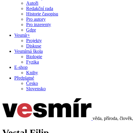
Autoři
Redakční rada
Historie časopisu
Pro autory
Pro inzerenty
Gdpr
Vesmír+
Projekty
Diskuse
Vesmírná škola
Biologie
Fyzika
E-shop
Knihy
Předplatné
Česko
Slovensko
věda, příroda, člověk
Vostal Filip