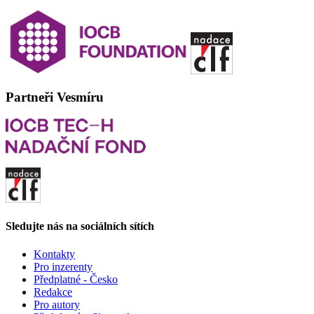
Partneři Vesmíru
Sledujte nás na sociálních sítích
Kontakty
Pro inzerenty
Předplatné - Česko
Redakce
Pro autory