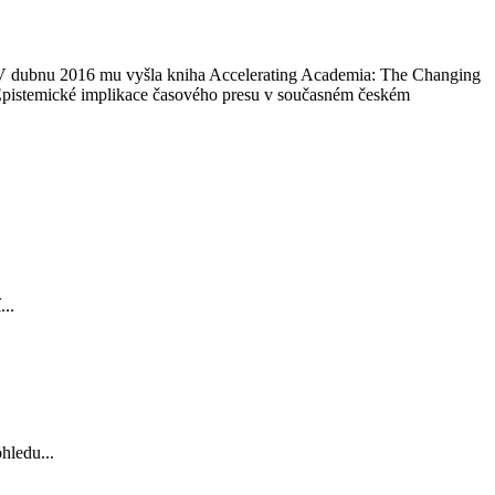
e. V dubnu 2016 mu vyšla kniha Accelerating Academia: The Changing
: Epistemické implikace časového presu v současném českém
...
hledu...