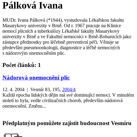
Pálková Ivana
MUDr. Ivana Pálková (*1944), vystudovala Lékařskou fakultu
Masarykovy univerzity v Brně. Od r. 1967 pracuje na Klinice
nemocí plicních a tuberkulózy Lékařské fakulty Masarykovy
univerzity v Brně a ve Fakultní nemocnici v Brně-Bohunicích jako
zástupce přednostky pro léčebně preventivní péči. Věnuje se
především pneumoonkologii, diagnostice a léčbě nemocných
s nádorovým onemocněním plic.
Počet článků: 1
Nádorová onemocnění plic
12. 4. 2004 | Vesmír 83, 195,
2004/4
Každá epocha lidských dějin má své dominující nemoci. V minulém
století to byla, vedle civilizačních chorob, především nádorová
onemocnění. Změnu...
Předplatným pomůžete zajistit budoucnost Vesmíru