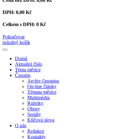
Cena bez DPH:
0,00 Kč
DPH:
0,00 Kč
Celkem s DPH:
0 Kč
Pokračovat
prázdný košík
Domů
Aktuální číslo
Téma měsíce
Časopis
Archiv časopisu
On-line články
Témata měsíce
Multimédia
Rubriky
Obory
Seriály
Klíčová slova
O nás
Redakce
Kontakty