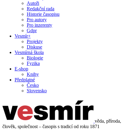
Autoři
Redakční rada
Historie časopisu
Pro autory
Pro inzerenty
Gdpr
Vesmír+
Projekty
Diskuse
Vesmírná škola
Biologie
Fyzika
E-shop
Knihy
Předplatné
Česko
Slovensko
věda, příroda,
člověk, společnost – časopis s tradicí od roku 1871