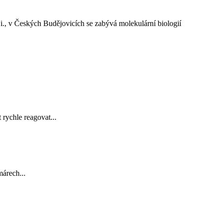
., v Českých Budějovicích se zabývá molekulární biologií
ychle reagovat...
márech...