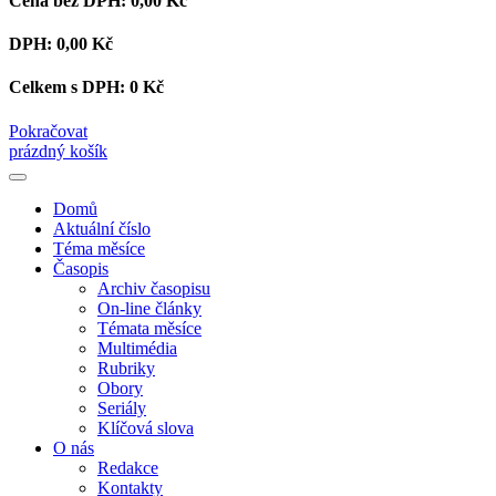
Cena bez DPH:
0,00 Kč
DPH:
0,00 Kč
Celkem s DPH:
0 Kč
Pokračovat
prázdný košík
Domů
Aktuální číslo
Téma měsíce
Časopis
Archiv časopisu
On-line články
Témata měsíce
Multimédia
Rubriky
Obory
Seriály
Klíčová slova
O nás
Redakce
Kontakty