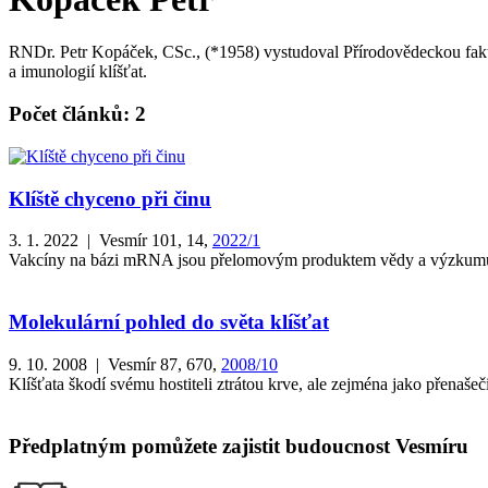
RNDr. Petr Kopáček, CSc., (*1958) vystudoval Přírodovědeckou fakul
a imunologií klíšťat.
Počet článků: 2
Klíště chyceno při činu
3. 1. 2022 | Vesmír 101, 14,
2022/1
Vakcíny na bázi mRNA jsou přelomovým produktem vědy a výzkumu. J
Molekulární pohled do světa klíšťat
9. 10. 2008 | Vesmír 87, 670,
2008/10
Klíšťata škodí svému hostiteli ztrátou krve, ale zejména jako přenašeč
Předplatným pomůžete zajistit budoucnost Vesmíru