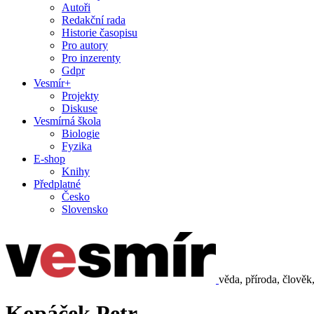
Autoři
Redakční rada
Historie časopisu
Pro autory
Pro inzerenty
Gdpr
Vesmír+
Projekty
Diskuse
Vesmírná škola
Biologie
Fyzika
E-shop
Knihy
Předplatné
Česko
Slovensko
věda, příroda, člověk
Kopáček Petr