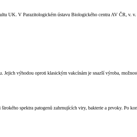
tu UK. V Parazitologickém ústavu Biologického centra AV ČR, v. v. i
ejich výhodou oproti klasickým vakcínám je snazší výroba, možnost r
i širokého spektra patogenů zahrnujících viry, bakterie a prvoky. Po ko