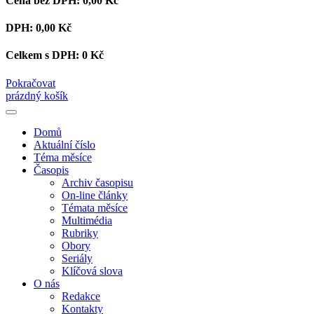
Cena bez DPH:
0,00 Kč
DPH:
0,00 Kč
Celkem s DPH:
0 Kč
Pokračovat
prázdný košík
Domů
Aktuální číslo
Téma měsíce
Časopis
Archiv časopisu
On-line články
Témata měsíce
Multimédia
Rubriky
Obory
Seriály
Klíčová slova
O nás
Redakce
Kontakty