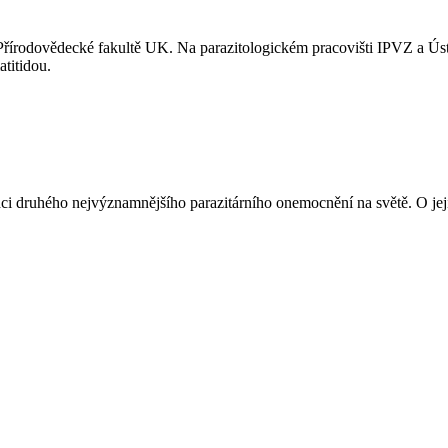
Přírodovědecké fakultě UK. Na parazitologickém pracovišti IPVZ a Ús
titidou.
i druhého nejvýznamnějšího parazitárního onemocnění na světě. O jej