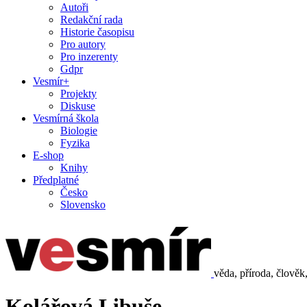
Autoři
Redakční rada
Historie časopisu
Pro autory
Pro inzerenty
Gdpr
Vesmír+
Projekty
Diskuse
Vesmírná škola
Biologie
Fyzika
E-shop
Knihy
Předplatné
Česko
Slovensko
věda, příroda, člověk
Kolářová Libuše