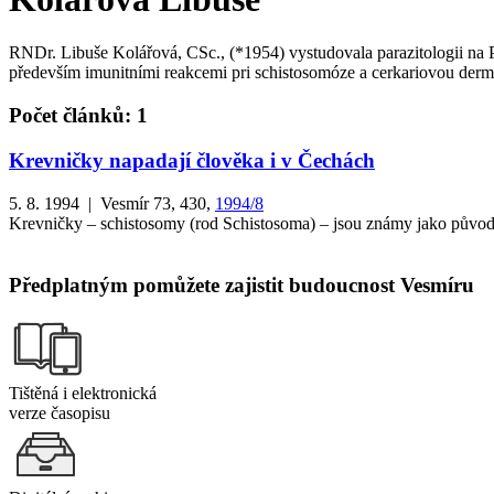
RNDr. Libuše Kolářová, CSc., (*1954) vystudovala parazitologii na 
především imunitními reakcemi pri schistosomóze a cerkariovou derma
Počet článků: 1
Krevničky napadají člověka i v Čechách
5. 8. 1994 | Vesmír 73, 430,
1994/8
Krevničky – schistosomy (rod Schistosoma) – jsou známy jako původc
Předplatným pomůžete zajistit budoucnost Vesmíru
Tištěná i elektronická
verze časopisu