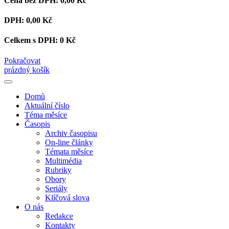
Cena bez DPH:
0,00 Kč
DPH:
0,00 Kč
Celkem s DPH:
0 Kč
Pokračovat
prázdný košík
Domů
Aktuální číslo
Téma měsíce
Časopis
Archiv časopisu
On-line články
Témata měsíce
Multimédia
Rubriky
Obory
Seriály
Klíčová slova
O nás
Redakce
Kontakty