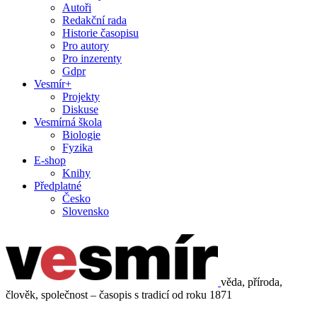
Autoři
Redakční rada
Historie časopisu
Pro autory
Pro inzerenty
Gdpr
Vesmír+
Projekty
Diskuse
Vesmírná škola
Biologie
Fyzika
E-shop
Knihy
Předplatné
Česko
Slovensko
věda, příroda,
člověk, společnost – časopis s tradicí od roku 1871