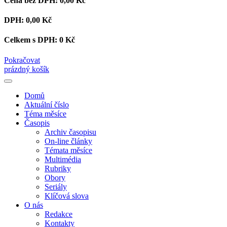
Cena bez DPH:
0,00 Kč
DPH:
0,00 Kč
Celkem s DPH:
0 Kč
Pokračovat
prázdný košík
Domů
Aktuální číslo
Téma měsíce
Časopis
Archiv časopisu
On-line články
Témata měsíce
Multimédia
Rubriky
Obory
Seriály
Klíčová slova
O nás
Redakce
Kontakty