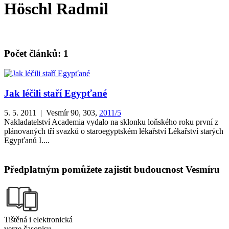
Höschl Radmil
Počet článků: 1
Jak léčili staří Egypťané
5. 5. 2011 | Vesmír 90, 303,
2011/5
Nakladatelství Academia vydalo na sklonku loňského roku první z
plánovaných tří svazků o staroegyptském lékařství Lékařství starých
Egypťanů I....
Předplatným pomůžete zajistit budoucnost Vesmíru
Tištěná i elektronická
verze časopisu