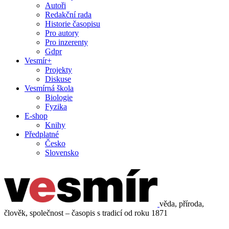
Autoři
Redakční rada
Historie časopisu
Pro autory
Pro inzerenty
Gdpr
Vesmír+
Projekty
Diskuse
Vesmírná škola
Biologie
Fyzika
E-shop
Knihy
Předplatné
Česko
Slovensko
věda, příroda,
člověk, společnost – časopis s tradicí od roku 1871