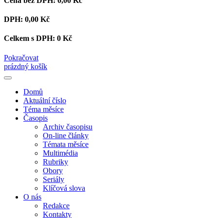
Cena bez DPH:
0,00 Kč
DPH:
0,00 Kč
Celkem s DPH:
0 Kč
Pokračovat
prázdný košík
Domů
Aktuální číslo
Téma měsíce
Časopis
Archiv časopisu
On-line články
Témata měsíce
Multimédia
Rubriky
Obory
Seriály
Klíčová slova
O nás
Redakce
Kontakty