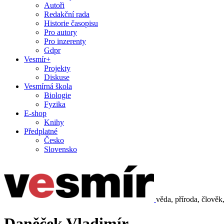
Autoři
Redakční rada
Historie časopisu
Pro autory
Pro inzerenty
Gdpr
Vesmír+
Projekty
Diskuse
Vesmírná škola
Biologie
Fyzika
E-shop
Knihy
Předplatné
Česko
Slovensko
věda, příroda, člověk
Daněček Vladimír