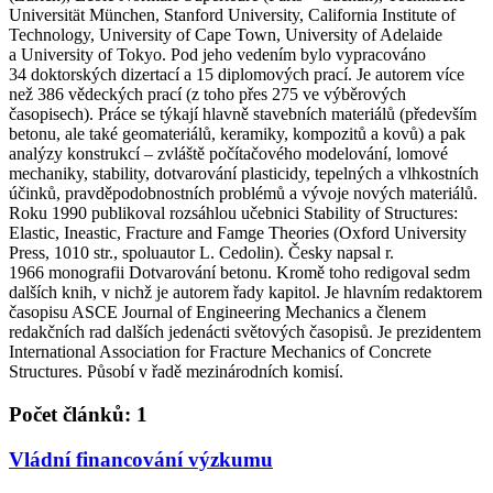
Universität München, Stanford University, California Institute of
Technology, University of Cape Town, University of Adelaide
a University of Tokyo. Pod jeho vedením bylo vypracováno
34 doktorských dizertací a 15 diplomových prací. Je autorem více
než 386 vědeckých prací (z toho přes 275 ve výběrových
časopisech). Práce se týkají hlavně stavebních materiálů (především
betonu, ale také geomateriálů, keramiky, kompozitů a kovů) a pak
analýzy konstrukcí – zvláště počítačového modelování, lomové
mechaniky, stability, dotvarování plasticidy, tepelných a vlhkostních
účinků, pravděpodobnostních problémů a vývoje nových materiálů.
Roku 1990 publikoval rozsáhlou učebnici Stability of Structures:
Elastic, Ineastic, Fracture and Famge Theories (Oxford University
Press, 1010 str., spoluautor L. Cedolin). Česky napsal r.
1966 monografii Dotvarování betonu. Kromě toho redigoval sedm
dalších knih, v nichž je autorem řady kapitol. Je hlavním redaktorem
časopisu ASCE Journal of Engineering Mechanics a členem
redakčních rad dalších jedenácti světových časopisů. Je prezidentem
International Association for Fracture Mechanics of Concrete
Structures. Působí v řadě mezinárodních komisí.
Počet článků: 1
Vládní financování výzkumu