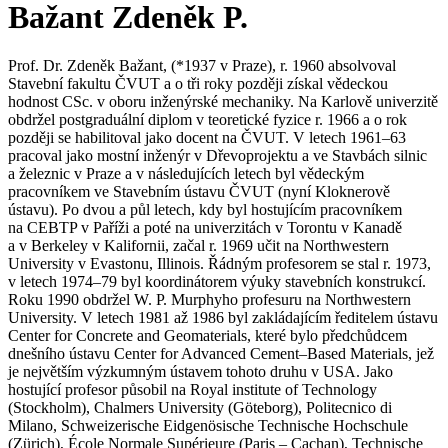
Bažant Zdeněk P.
Prof. Dr. Zdeněk Bažant, (*1937 v Praze), r. 1960 absolvoval
Stavební fakultu ČVUT a o tři roky později získal vědeckou
hodnost CSc. v oboru inženýrské mechaniky. Na Karlově univerzitě
obdržel postgraduální diplom v teoretické fyzice r. 1966 a o rok
později se habilitoval jako docent na ČVUT. V letech 1961–63
pracoval jako mostní inženýr v Dřevoprojektu a ve Stavbách silnic
a železnic v Praze a v následujících letech byl vědeckým
pracovníkem ve Stavebním ústavu ČVUT (nyní Kloknerově
ústavu). Po dvou a půl letech, kdy byl hostujícím pracovníkem
na CEBTP v Paříži a poté na univerzitách v Torontu v Kanadě
a v Berkeley v Kalifornii, začal r. 1969 učit na Northwestern
University v Evastonu, Illinois. Řádným profesorem se stal r. 1973,
v letech 1974–79 byl koordinátorem výuky stavebních konstrukcí.
Roku 1990 obdržel W. P. Murphyho profesuru na Northwestern
University. V letech 1981 až 1986 byl zakládajícím ředitelem ústavu
Center for Concrete and Geomaterials, které bylo předchůdcem
dnešního ústavu Center for Advanced Cement–Based Materials, jež
je největším výzkumným ústavem tohoto druhu v USA. Jako
hostující profesor působil na Royal institute of Technology
(Stockholm), Chalmers University (Göteborg), Politecnico di
Milano, Schweizerische Eidgenösische Technische Hochschule
(Zürich), École Normale Supérieure (Paris – Cachan), Technische