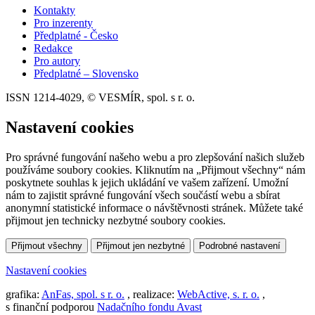
Kontakty
Pro inzerenty
Předplatné - Česko
Redakce
Pro autory
Předplatné – Slovensko
ISSN 1214-4029, © VESMÍR, spol. s r. o.
Nastavení cookies
Pro správné fungování našeho webu a pro zlepšování našich služeb
používáme soubory cookies. Kliknutím na „Přijmout všechny“ nám
poskytnete souhlas k jejich ukládání ve vašem zařízení. Umožní
nám to zajistit správné fungování všech součástí webu a sbírat
anonymní statistické informace o návštěvnosti stránek. Můžete také
přijmout jen technicky nezbytné soubory cookies.
Přijmout všechny
Přijmout jen nezbytné
Podrobné nastavení
Nastavení cookies
grafika:
AnFas, spol. s r. o.
, realizace:
WebActive, s. r. o.
,
s finanční podporou
Nadačního fondu Avast