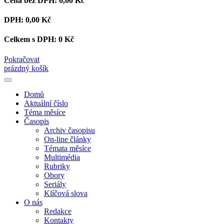
Cena bez DPH:
0,00 Kč
DPH:
0,00 Kč
Celkem s DPH:
0 Kč
Pokračovat
prázdný košík
Domů
Aktuální číslo
Téma měsíce
Časopis
Archiv časopisu
On-line články
Témata měsíce
Multimédia
Rubriky
Obory
Seriály
Klíčová slova
O nás
Redakce
Kontakty