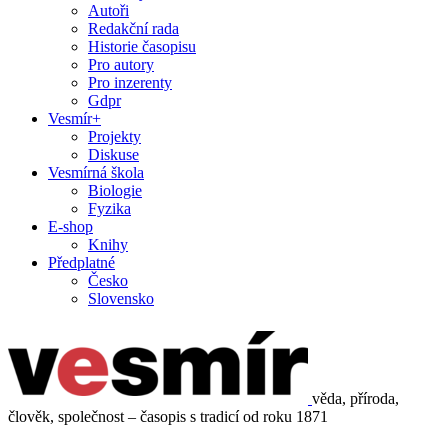
Autoři
Redakční rada
Historie časopisu
Pro autory
Pro inzerenty
Gdpr
Vesmír+
Projekty
Diskuse
Vesmírná škola
Biologie
Fyzika
E-shop
Knihy
Předplatné
Česko
Slovensko
věda, příroda,
člověk, společnost – časopis s tradicí od roku 1871