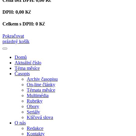
Cena bez DPH:
0,00 Kč
DPH:
0,00 Kč
Celkem s DPH:
0 Kč
Pokračovat
prázdný košík
Domů
Aktuální číslo
Téma měsíce
Časopis
Archiv časopisu
On-line články
Témata měsíce
Multimédia
Rubriky
Obory
Seriály
Klíčová slova
O nás
Redakce
Kontakty