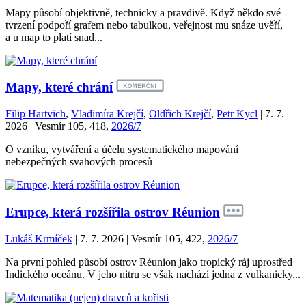
Mapy působí objektivně, technicky a pravdivě. Když někdo své
tvrzení podpoří grafem nebo tabulkou, veřejnost mu snáze uvěří,
a u map to platí snad...
Mapy, které chrání
Filip Hartvich
,
Vladimíra Krejčí
,
Oldřich Krejčí
,
Petr Kycl
| 7. 7.
2026 | Vesmír 105, 418,
2026/7
O vzniku, vytváření a účelu systematického mapování
nebezpečných svahových procesů
Erupce, která rozšířila ostrov Réunion
Lukáš Krmíček
| 7. 7. 2026 | Vesmír 105, 422,
2026/7
Na první pohled působí ostrov Réunion jako tropický ráj uprostřed
Indického oceánu. V jeho nitru se však nachází jedna z vulkanicky...