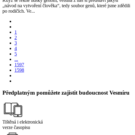
Když se řekne lidský genom, většina z nás si představí jakýsi
„návod na vytvoření člověka“, tedy soubor genů, které jsme zdědili
po rodičích. Ve...
1
2
3
4
5
...
1597
1598
Předplatným pomůžete zajistit budoucnost Vesmíru
Tištěná i elektronická
verze časopisu