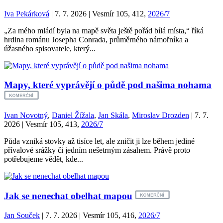
Iva Pekárková
| 7. 7. 2026 | Vesmír 105, 412,
2026/7
„Za mého mládí byla na mapě světa ještě pořád bílá místa,“ říká
hrdina románu Josepha Conrada, průměrného námořníka a
úžasného spisovatele, který...
Mapy, které vyprávějí o půdě pod našima nohama
Ivan Novotný
,
Daniel Žížala
,
Jan Skála
,
Miroslav Drozden
| 7. 7.
2026 | Vesmír 105, 413,
2026/7
Půda vzniká stovky až tisíce let, ale zničit ji lze během jediné
přívalové srážky či jedním nešetrným zásahem. Právě proto
potřebujeme vědět, kde...
Jak se nenechat obelhat mapou
Jan Souček
| 7. 7. 2026 | Vesmír 105, 416,
2026/7