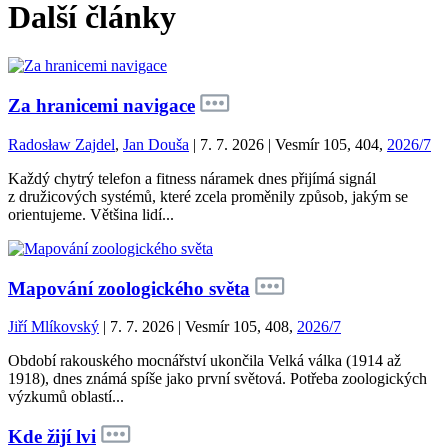
Další články
Za hranicemi navigace
Radosław Zajdel
,
Jan Douša
| 7. 7. 2026 | Vesmír 105, 404,
2026/7
Každý chytrý telefon a fitness náramek dnes přijímá signál
z družicových systémů, které zcela proměnily způsob, jakým se
orientujeme. Většina lidí...
Mapování zoologického světa
Jiří Mlíkovský
| 7. 7. 2026 | Vesmír 105, 408,
2026/7
Období rakouského mocnářství ukončila Velká válka (1914 až
1918), dnes známá spíše jako první světová. Potřeba zoologických
výzkumů oblastí...
Kde žijí lvi