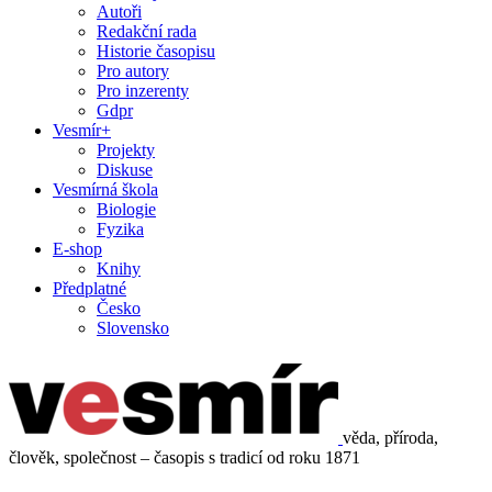
Autoři
Redakční rada
Historie časopisu
Pro autory
Pro inzerenty
Gdpr
Vesmír+
Projekty
Diskuse
Vesmírná škola
Biologie
Fyzika
E-shop
Knihy
Předplatné
Česko
Slovensko
věda, příroda,
člověk, společnost – časopis s tradicí od roku 1871