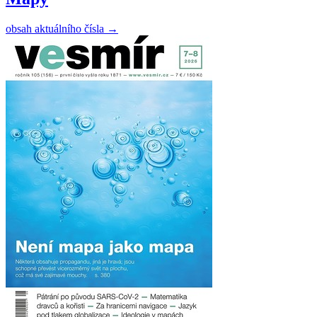
obsah aktuálního čísla
→