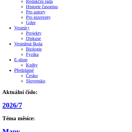
Redakční rada
Historie časopisu
Pro autory
Pro inzerenty
Gdpr
Vesmír+
Projekty
Diskuse
Vesmírná škola
Biologie
Fyzika
E-shop
Knihy
Předplatné
Česko
Slovensko
Aktuální číslo:
2026/7
Téma měsíce:
Mapy