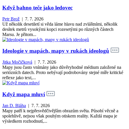
Když bahno teče jako ledovec
Petr Brož
| 7. 7. 2026
Už několik desetiletí si věda láme hlavu nad zvláštními, několik
desítek metrů vysokými kopci rozesetými po různých částech
Marsu. Je přitom...
Ideologie v mapách, mapy v rukách ideologů
Jitka Močičková
| 7. 7. 2026
Mapy jsou často vnímány jako důvěryhodné médium založené na
seriózních datech. Proto nebývají podrobovány stejné míře kritické
reflexe jako text,...
Když mapa mluví
Jan D. Bláha
| 7. 7. 2026
Mapy patří k nejpřesvědčivějším obrazům světa. Působí věcně a
spolehlivě, nejsou však pouhým otiskem reality. Každá mapa je
výsledkem rozhodnutí,...