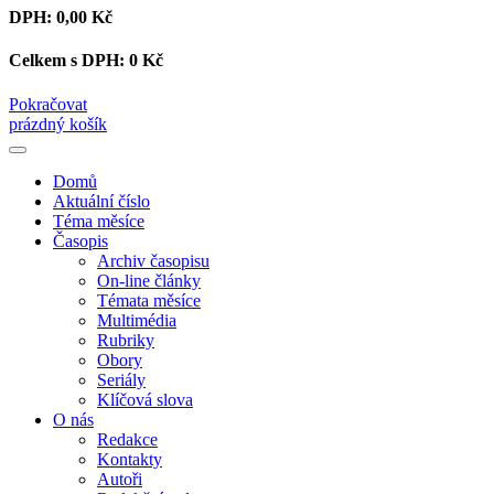
DPH:
0,00 Kč
Celkem s DPH:
0 Kč
Pokračovat
prázdný košík
Domů
Aktuální číslo
Téma měsíce
Časopis
Archiv časopisu
On-line články
Témata měsíce
Multimédia
Rubriky
Obory
Seriály
Klíčová slova
O nás
Redakce
Kontakty
Autoři