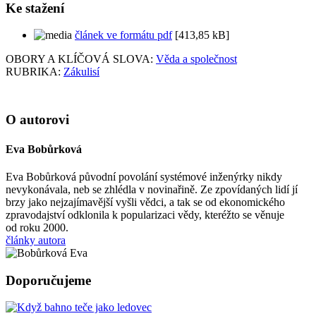
Ke stažení
článek ve formátu pdf
[413,85 kB]
OBORY A KLÍČOVÁ SLOVA:
Věda a společnost
RUBRIKA:
Zákulisí
O autorovi
Eva Bobůrková
Eva Bobůrková původní povolání systémové inženýrky nikdy
nevykonávala, neb se zhlédla v novinařině. Ze zpovídaných lidí jí
brzy jako nejzajímavější vyšli vědci, a tak se od ekonomického
zpravodajství odklonila k popularizaci vědy, kteréžto se věnuje
od roku 2000.
články autora
Doporučujeme