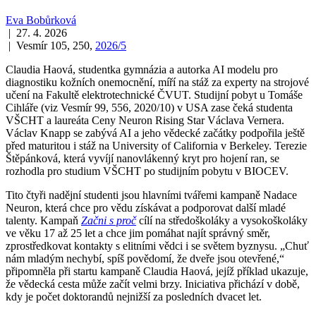
Eva Bobůrková
| 27. 4. 2026
| Vesmír 105, 250,
2026/5
Claudia Haová, studentka gymnázia a autorka AI modelu pro
diagnostiku kožních onemocnění, míří na stáž za experty na strojové
učení na Fakultě elektrotechnické ČVUT. Studijní pobyt u Tomáše
Cihláře (viz Vesmír 99, 556, 2020/10) v USA zase čeká studenta
VŠCHT a laureáta Ceny Neuron Rising Star Václava Vernera.
Václav Knapp se zabývá AI a jeho vědecké začátky podpořila ještě
před maturitou i stáž na University of California v Berkeley. Terezie
Štěpánková, která vyvíjí nanovlákenný kryt pro hojení ran, se
rozhodla pro studium VŠCHT po studijním pobytu v BIOCEV.
Tito čtyři nadějní studenti jsou hlavními tvářemi kampaně Nadace
Neuron, která chce pro vědu získávat a podporovat další mladé
talenty. Kampaň
Začni s proč
cílí na středoškoláky a vysokoškoláky
ve věku 17 až 25 let a chce jim pomáhat najít správný směr,
zprostředkovat kontakty s elitními vědci i se světem byznysu. „Chuť
nám mladým nechybí, spíš povědomí, že dveře jsou otevřené,“
připomněla při startu kampaně Claudia Haová, jejíž příklad ukazuje,
že vědecká cesta může začít velmi brzy. Iniciativa přichází v době,
kdy je počet doktorandů nejnižší za posledních dvacet let.