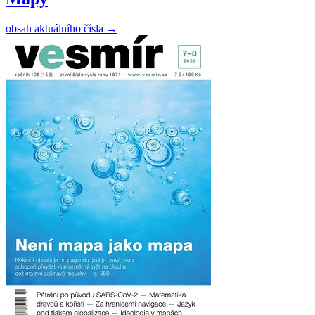
obsah aktuálního čísla
→