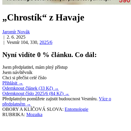
„Chrostík“ z Havaje
Jaromír Novák
| 2. 6. 2025
| Vesmír 104, 330,
2025/6
Nyní vidíte 0 % článku. Co dál:
Jsem předplatitel, mám plný přístup
Jsem návštěvník
Chci si přečíst celé číslo
Přihlásit
→
Odemknout článek (33 Kč)
→
Odemknout číslo 2025/6 (84 Kč)
→
Předplatným pomůžete zajistit budoucnost Vesmíru.
Více o
předplatném
→
OBORY A KLÍČOVÁ SLOVA:
Entomologie
RUBRIKA:
Mozaika