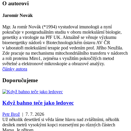
O autorovi
Jaromír Novák
Mgr. Ja romír Novák (*1994) vystudoval imunologii a nyní
pokračuje v postgraduálním studiu v oboru molekulární biologie,
genetiky a virologie na PřF UK. Aktuálně se věnuje výzkumu
bioenergetiky nádorů v Biotechnologickém ústavu AV ČR
v laboratoři molekulární terapie pod vedením prof. Jiřího Neužila.
Zde pracuje na mechanismu mitochondriálního transferu v nádorech
a roli proteinu Miro1, zejména s využitím pokročilých metod
světelné a elektronové mikroskopie a obrazové analýzy.
články autora
Doporučujeme
Když bahno teče jako ledovec
Petr Brož
| 7. 7. 2026
Už několik desetiletí si věda láme hlavu nad zvláštními, několik
desítek metrů vysokými kopci rozesetými po různých částech
Marsu. Je přitom...