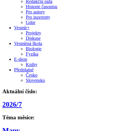
Redakční rada
Historie časopisu
Pro autory
Pro inzerenty
Gdpr
Vesmír+
Projekty
Diskuse
Vesmírná škola
Biologie
Fyzika
E-shop
Knihy
Předplatné
Česko
Slovensko
Aktuální číslo:
2026/7
Téma měsíce:
Mapy