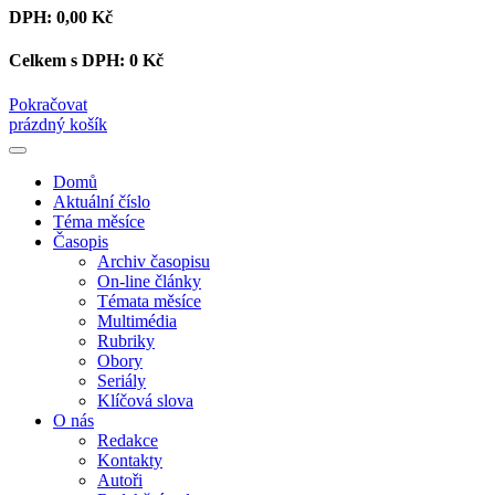
DPH:
0,00 Kč
Celkem s DPH:
0 Kč
Pokračovat
prázdný košík
Domů
Aktuální číslo
Téma měsíce
Časopis
Archiv časopisu
On-line články
Témata měsíce
Multimédia
Rubriky
Obory
Seriály
Klíčová slova
O nás
Redakce
Kontakty
Autoři