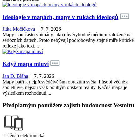
Ideologie v mapách, mapy v rukách ideologů
Jitka Močičková
| 7. 7. 2026
Mapy jsou často vnímány jako důvěryhodné médium založené na
seriózních datech. Proto nebývají podrobovány stejné míře kritické
reflexe jako text,...
Když mapa mluví
Jan D. Bláha
| 7. 7. 2026
Mapy patří k nejpřesvědčivějším obrazům světa. Působí věcně a
spolehlivě, nejsou však pouhým otiskem reality. Každá mapa je
výsledkem rozhodnutí,...
Předplatným pomůžete zajistit budoucnost Vesmíru
Tištěná i elektronická