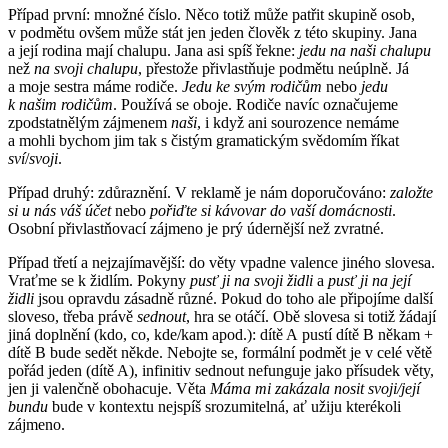
Případ první: množné číslo. Něco totiž může patřit skupině osob,
v podmětu ovšem může stát jen jeden člověk z této skupiny. Jana
a její rodina mají chalupu. Jana asi spíš řekne:
jedu na naši chalupu
než
na svoji chalupu
, přestože přivlastňuje podmětu neúplně. Já
a moje sestra máme rodiče.
Jedu ke svým rodičům
nebo
jedu
k našim rodičům
. Používá se oboje. Rodiče navíc označujeme
zpodstatnělým zájmenem
naši
, i když ani sourozence nemáme
a mohli bychom jim tak s čistým gramatickým svědomím říkat
sví
/
svoji
.
Případ druhý: zdůraznění. V reklamě je nám doporučováno:
založte
si u nás váš účet
nebo
pořiďte si kávovar do vaší domácnosti
.
Osobní přivlastňovací zájmeno je prý údernější než zvratné.
Případ třetí a nejzajímavější: do věty vpadne valence jiného slovesa.
Vraťme se k židlím. Pokyny
pusť ji na svoji židli
a
pusť ji na její
židli
jsou opravdu zásadně různé. Pokud do toho ale připojíme další
sloveso, třeba právě
sednout
, hra se otáčí. Obě slovesa si totiž žádají
jiná doplnění (kdo, co, kde/kam apod.): dítě A pustí dítě B někam +
dítě B bude sedět někde. Nebojte se, formální podmět je v celé větě
pořád jeden (dítě A), infinitiv sednout nefunguje jako přísudek věty,
jen ji valenčně obohacuje. Věta
Máma mi zakázala nosit svoji/její
bundu
bude v kontextu nejspíš srozumitelná, ať užiju kterékoli
zájmeno.