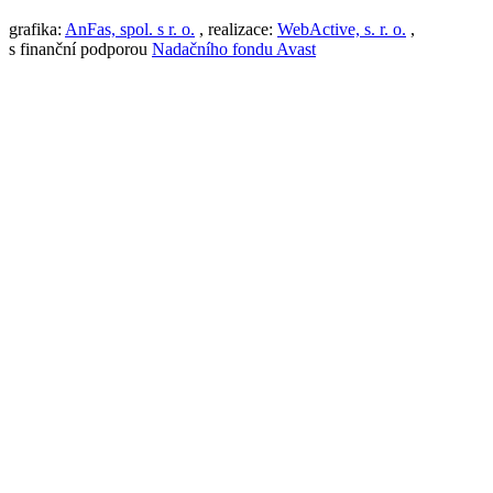
grafika:
AnFas, spol. s r. o.
, realizace:
WebActive, s. r. o.
,
s finanční podporou
Nadačního fondu Avast