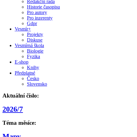
Redakční rada
Historie časopisu
Pro autory
Pro inzerenty
Gdpr
Vesmír+
Projekty
Diskuse
Vesmírná škola
Biologie
Fyzika
E-shop
Knihy
Předplatné
Česko
Slovensko
Aktuální číslo:
2026/7
Téma měsíce:
Mapy