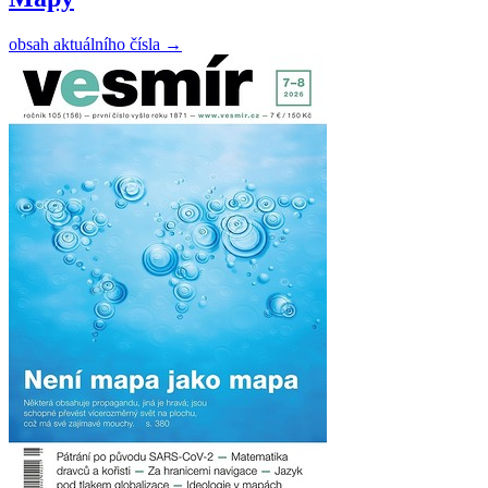
obsah aktuálního čísla
→