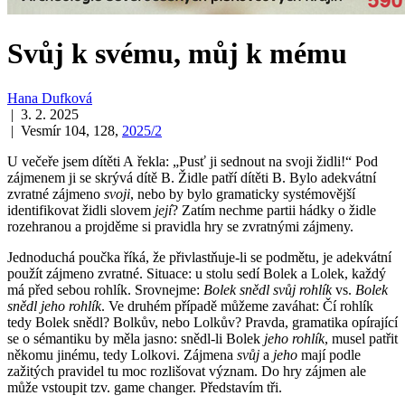
Svůj k svému, můj k mému
Hana Dufková
| 3. 2. 2025
| Vesmír 104, 128,
2025/2
U večeře jsem dítěti A řekla: „Pusť ji sednout na svoji židli!“ Pod
zájmenem ji se skrývá dítě B. Židle patří dítěti B. Bylo adekvátní
zvratné zájmeno
svoji
, nebo by bylo gramaticky systémovější
identifikovat židli slovem
její
? Zatím nechme partii hádky o židle
rozehranou a projděme si pravidla hry se zvratnými zájmeny.
Jednoduchá poučka říká, že přivlastňuje‑li se podmětu, je adekvátní
použít zájmeno zvratné. Situace: u stolu sedí Bolek a Lolek, každý
má před sebou rohlík. Srovnejme:
Bolek snědl svůj rohlík
vs.
Bolek
snědl jeho rohlík
. Ve druhém případě můžeme zaváhat: Čí rohlík
tedy Bolek snědl? Bolkův, nebo Lolkův? Pravda, gramatika opírající
se o sémantiku by měla jasno: snědl-li Bolek
jeho rohlík
, musel patřit
někomu jinému, tedy Lolkovi. Zájmena
svůj
a
jeho
mají podle
zažitých pravidel tu moc rozlišovat význam. Do hry zájmen ale
může vstoupit tzv. game changer. Představím tři.