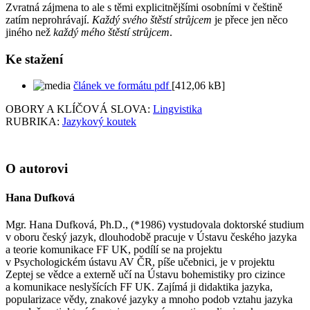
Zvratná zájmena to ale s těmi explicitnějšími osobními v češtině
zatím neprohrávají.
Každý svého štěstí strůjcem
je přece jen něco
jiného než
každý mého štěstí strůjcem
.
Ke stažení
článek ve formátu pdf
[412,06 kB]
OBORY A KLÍČOVÁ SLOVA:
Lingvistika
RUBRIKA:
Jazykový koutek
O autorovi
Hana Dufková
Mgr. Hana Dufková, Ph.D., (*1986) vystudovala doktorské studium
v oboru český jazyk, dlouhodobě pracuje v Ústavu českého jazyka
a teorie komunikace FF UK, podílí se na projektu
v Psychologickém ústavu AV ČR, píše učebnici, je v projektu
Zeptej se vědce a externě učí na Ústavu bohemistiky pro cizince
a komunikace neslyšících FF UK. Zajímá ji didaktika jazyka,
popularizace vědy, znakové jazyky a mnoho podob vztahu jazyka