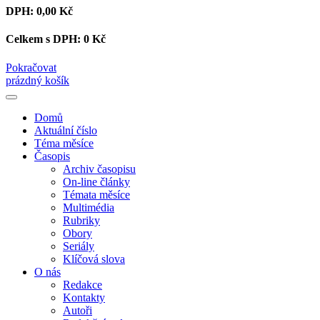
DPH:
0,00 Kč
Celkem s DPH:
0 Kč
Pokračovat
prázdný košík
Domů
Aktuální číslo
Téma měsíce
Časopis
Archiv časopisu
On-line články
Témata měsíce
Multimédia
Rubriky
Obory
Seriály
Klíčová slova
O nás
Redakce
Kontakty
Autoři