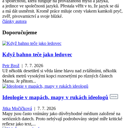
a společnosti, která funguje na provázanosti mysli a jazyka,
a jedince ve společnosti jazyků. Přestala věřit v to, že jazyk se dá
a má dát usměrnit. Kromě práce miluje cesty vlakem kamkoli pryč,
zvěř, pivovarnictví a svoje blízké.
články autora
Doporučujeme
Když bahno teče jako ledovec
Petr Brož
| 7. 7. 2026
Už několik desetiletí si věda láme hlavu nad zvláštními, několik
desítek metrů vysokými kopci rozesetými po různých částech
Marsu. Je přitom...
Ideologie v mapách, mapy v rukách ideologů
Jitka Močičková
| 7. 7. 2026
Mapy jsou často vnímány jako důvěryhodné médium založené na
seriózních datech. Proto nebývají podrobovány stejné míře kritické
reflexe jako text,...