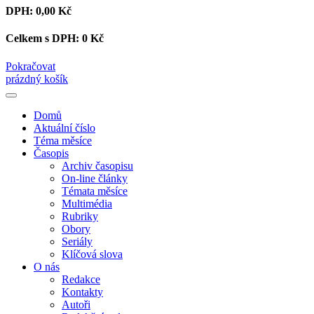
DPH:
0,00 Kč
Celkem s DPH:
0 Kč
Pokračovat
prázdný košík
Domů
Aktuální číslo
Téma měsíce
Časopis
Archiv časopisu
On-line články
Témata měsíce
Multimédia
Rubriky
Obory
Seriály
Klíčová slova
O nás
Redakce
Kontakty
Autoři