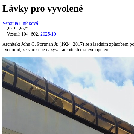
Lávky pro vyvolené
Vendula Hnídková
| 29. 9. 2025
| Vesmír 104, 602,
2025/10
Architekt John C. Portman Jr. (1924–2017) se zásadním způsobem pod
uvědomit, že sám sebe nazýval architektem-developerem.