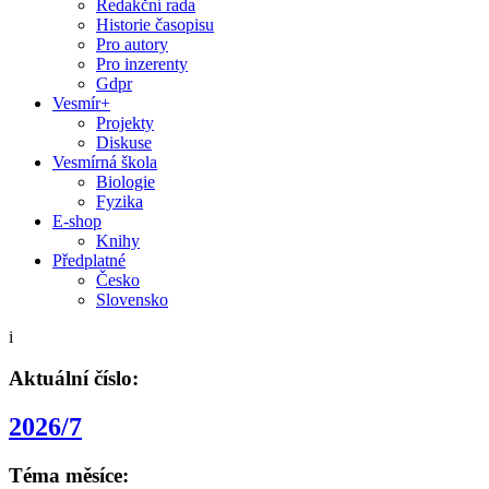
Redakční rada
Historie časopisu
Pro autory
Pro inzerenty
Gdpr
Vesmír+
Projekty
Diskuse
Vesmírná škola
Biologie
Fyzika
E-shop
Knihy
Předplatné
Česko
Slovensko
i
Aktuální číslo:
2026/7
Téma měsíce: