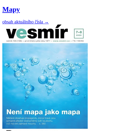
Mapy
obsah aktuálního čísla
→